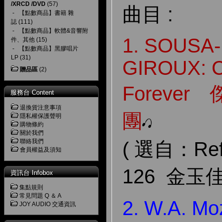
/XRCD /DVD
(57)
曲目 :
-
【點數商品】書籍 雜
誌
(111)
-
【點數商品】軟體&音響附
1. SOUSA
件、其他
(15)
-
【點數商品】黑膠唱片
LP
(31)
GIROUX: C
贈品區
(2)
Forever
服務台 Content
退換貨注意事項
團
隱私權保護聲明
購物條約
關於我們
聯絡我們
( 選自：Refe
會員權益及須知
126 金玉佳
資訊台 Infobox
集點規則
常見問題 Q ＆ A
2. W.A. Mo
JOY AUDIO 交通資訊