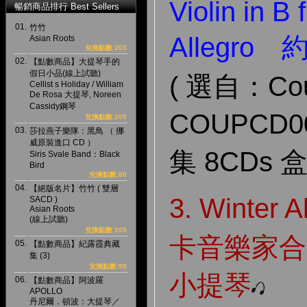
Violin in B
暢銷商品排行 Best Sellers
01.
竹竹
Allegr
Asian Roots
兌換點數:205
02.
【點數商品】大提琴手的
假日小品(線上試聽)
( 選自：Coup
Cellist s Holiday / William
De Rosa 大提琴, Noreen
Cassidy鋼琴
COUPCD
兌換點數:205
03.
莎拉燕子樂隊：黑鳥 （ 挪
威原裝進口 CD ）
集 8CDs 盒
Siris Svale Band：Black
Bird
兌換點數:80
04.
【絕版名片】竹竹 ( 雙層
3. Winter
SACD )
Asian Roots
(線上試聽)
兌換點數:205
卡音樂家合
05.
【點數商品】紀露霞典藏
集 (3)
兌換點數:99
小提琴
06.
【點數商品】阿波羅
APOLLO
丹尼爾．頓波：大提琴／