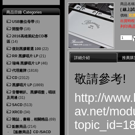
商品名稱
( 線上試
商品目錄 Categories
兌換
價格:
出貨時程
USB數位母帶
(6)
列印商
開盤帶
(18)
2016高雄展紀念CD專
區
(14)
復刻黑膠嚴選 100
(22)
RR 黑膠唱片 LP
(21)
詳細介紹
推薦購
瑞鳴 黑膠唱片 LP
(46)
代理廠牌
(1816)
敬請參考!
CD
(2312)
黑膠唱片 LP
(1869)
音響喇叭、黑膠唱盤，唱頭
http://www.
及周邊
(31)
SACD
(513)
av.net/mod
XRCD
(34)
雜誌，書籍，相關精品
(69)
topic_id=1
點數商品
(214)
-
【點數商品】CD /SACD