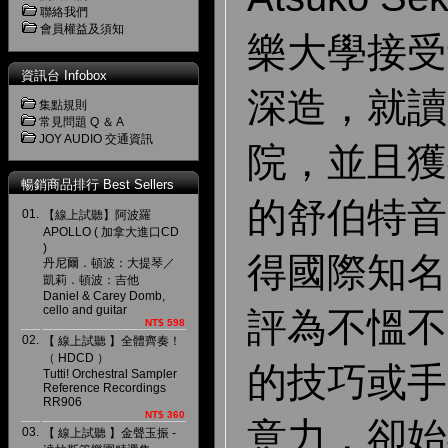
聯絡我們
會員權益及須知
樂大學接受
資訊台 Infobox
深造，就讀
集點規則
常見問題 Q ＆ A
JOY AUDIO 交通資訊
院，並且獲
暢銷商品排行 Best Sellers
的舒伯特音
01.
【線上試聽】阿波羅
APOLLO ( 加拿大進口CD
)
得國際知名
丹尼爾．頓波：大提琴／
凱莉．頓波：吉他
Daniel & Carey Domb,
cello and guitar
評為不慍不
NT$ 598
02.
【 線上試聽 】全體齊奏！
（ HDCD ）
的技巧或手
Tutti! Orchestral Sampler
Reference Recordings
RR906
NT$ 360
意力，卻始
03.
【 線上試聽 】金聲玉振 -