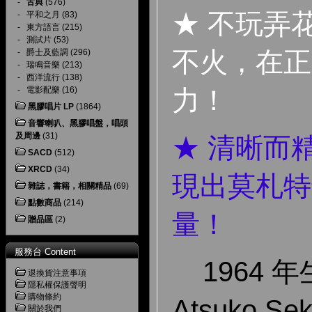
-
古典
(576)
★ 不玩弄
-
平和之月
(83)
-
東方語言
(215)
-
測試片
(53)
不火，在正
-
爵士及藍調
(296)
-
瑞鳴音樂
(213)
-
西洋流行
(138)
-
電影配樂
(16)
力！
黑膠唱片 LP
(1864)
音響喇叭、黑膠唱盤，唱頭
及周邊
(31)
★ 清晰而
SACD
(512)
XRCD
(34)
現出莫札特
雜誌，書籍，相關精品
(69)
點數商品
(214)
量！
贈品區
(2)
服務台 Content
1964 
退換貨注意事項
隱私權保護聲明
購物條約
Atsuko 
關於我們