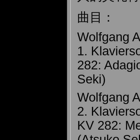
曲目：
Wolfgang 
1. Klaviers
282: Adagi
Seki)
Wolfgang 
2. Klaviers
KV 282: Men
(Atsuko S