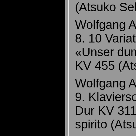
(Atsuko S
Wolfgang 
8. 10 Varia
«Unser du
KV 455 (A
Wolfgang 
9. Klaviers
Dur KV 311
spirito (A