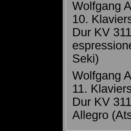
Wolfgang 
10. Klavier
Dur KV 311
espression
Seki)
Wolfgang 
11. Klavier
Dur KV 311
Allegro (At