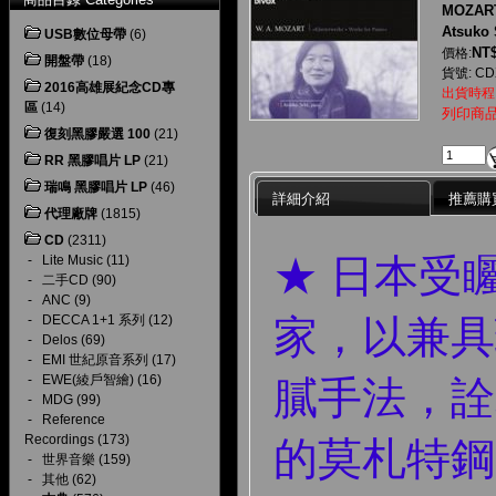
MOZART 
Atsuko 
USB數位母帶
(6)
NT$
價格:
開盤帶
(18)
貨號: CD
2016高雄展紀念CD專
出貨時程
區
(14)
列印商
復刻黑膠嚴選 100
(21)
RR 黑膠唱片 LP
(21)
瑞鳴 黑膠唱片 LP
(46)
詳細介紹
推薦購
代理廠牌
(1815)
CD
(2311)
★ 日本受
-
Lite Music
(11)
-
二手CD
(90)
-
ANC
(9)
家，以兼具
-
DECCA 1+1 系列
(12)
-
Delos
(69)
-
EMI 世紀原音系列
(17)
-
EWE(綾戶智繪)
(16)
膩手法，詮
-
MDG
(99)
-
Reference
Recordings
(173)
的莫札特鋼
-
世界音樂
(159)
-
其他
(62)