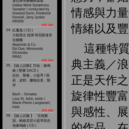
達拉斯管樂團精選集
Dallas Wind Symphony
情感與力量
Sampler / conducted by
Howard Dunn, Frederick
Fennell, Jerry Junkin
RR909
情緒以及豐
NT$ 360
04.
紅魔鬼 ( CD )
大植英次 指揮 明尼蘇達管
弦樂團
這種特質
Mephisto & Co.
Eiji Oue, Minnesota
Orchestra
RR82
典主義／浪
NT$ 550
05.
【線上試聽】巴哈：奏鳴
曲 ( 雙層 SACD )
拉拉．聖薔，小提琴 / 瑪
正是天作之
莉．皮耶．蘭格拉美，豎
琴
旋律性豐富
Bach：Sonatas
Lara St. John, violin /
Marie-Pierre Langlamet,
harp
與感性、展
NT$ 580
06.
【線上試聽 】「弦燒樂
韻」帕格尼尼小提琴與吉
的作品，在
他奏鳴曲 ( CD )