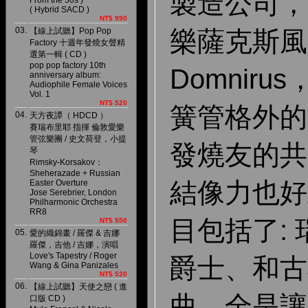
製造公司，
From the 50s )
( Hybrid SACD )
NT$ 990
03.
【線上試聽】Pop Pop
樂薩克斯風
Factory 十週年發燒女聲精
選第一輯 ( CD )
pop pop factory 10th
Domniru
anniversary album:
Audiophile Female Voices
Vol. 1
NT$ 520
簧管格外的
04.
天方夜譚（ HDCD ）
賽瑞布里耶 指揮 倫敦愛樂
管弦樂團 / 史文荷登，小提
發燒友的共
琴
Rimsky-Korsakov：
Sheherazade + Russian
結像力也好
Easter Overture
Jose Serebrier, London
Philharmonic Orchestra
RR8
目包括了:
NT$ 550
05.
愛的織錦畫 / 羅傑 & 吉娜
羅傑，吉他 / 吉娜，演唱
Love's Tapestry / Roger
爵士、和古
Wang & Gina Panizales
NT$ 520
06.
【線上試聽】天使之戀 ( 進
曲，全是讓
口版 CD )