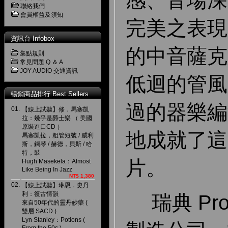
感、音場深
聯絡我們
會員權益及須知
完美之表現
資訊台 Infobox
的中音薩克
集點規則
常見問題 Q ＆ A
JOY AUDIO 交通資訊
低迴的管風
暢銷商品排行 Best Sellers
過的器樂編
01.
【線上試聽】修．馬塞凱
拉：幾乎是爵士樂 （ 美國
原裝進口CD ）
地成就了這
馬塞凱拉，粗管短號 / 威利
斯，鋼琴 / 赫德，貝斯 / 哈
特，鼓
片。
Hugh Masekela：Almost
Like Being In Jazz
NT$ 1,380
02.
【線上試聽】琳恩．史丹
利：復古情韻
瑞典 Pro
來自50年代的靈丹妙藥 (
雙層 SACD )
Lyn Stanley：Potions (