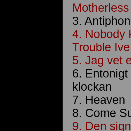
Motherless
3. Antipho
4. Nobody
Trouble Iv
5. Jag vet 
6. Entonigt 
klockan
7. Heave
8. Come S
9. Den sig