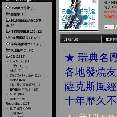
NT$
價格:
貨號: LIM
USB數位母帶
(6)
出貨時程
開盤帶
(18)
列印商
2016高雄展紀念CD專
區
(14)
復刻黑膠嚴選 100
(22)
RR 黑膠唱片 LP
(21)
詳細介紹
推薦購
瑞鳴 黑膠唱片 LP
(46)
代理廠牌
(1816)
★ 瑞典名廠 
CD
(2312)
-
Lite Music
(11)
-
二手CD
(90)
各地發燒友
-
ANC
(9)
-
DECCA 1+1 系列
(12)
-
Delos
(69)
薩克斯風經
-
EMI 世紀原音系列
(17)
-
EWE(綾戶智繪)
(16)
-
MDG
(99)
十年歷久不
-
Reference
Recordings
(173)
-
世界音樂
(159)
-
其他
(62)