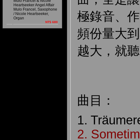
Mulo Francel & Nicole
Heartseeker Angel Affair
Mulo Francel, Saxophone
極錄音、作
/ Nicole Heartseeker,
Organ
NT$ 680
頻份量大到
越大，就聽
曲目：
1. Träume
2. Sometime