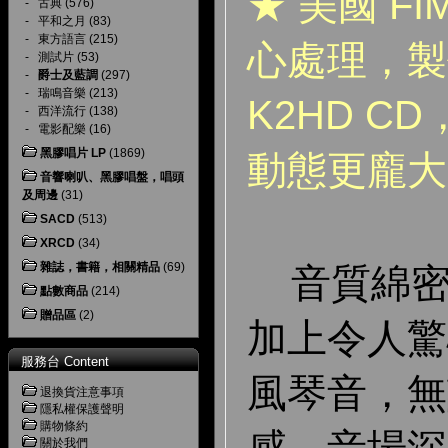
★ 美國 F
-
古典
(576)
-
平和之月
(83)
-
東方語言
(215)
心處理，製
-
測試片
(53)
-
爵士及藍調
(297)
-
瑞鳴音樂
(213)
K2HD C
-
西洋流行
(138)
-
電影配樂
(16)
黑膠唱片 LP
(1869)
動態更龐大
音響喇叭、黑膠唱盤，唱頭
及周邊
(31)
SACD
(513)
XRCD
(34)
雜誌，書籍，相關精品
(69)
音質綿密
點數商品
(214)
贈品區
(2)
加上令人驚
服務台 Content
風琴音，無
退換貨注意事項
隱私權保護聲明
購物條約
關於我們