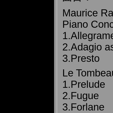
Maurice Ra
Piano Conc
1.Allegram
2.Adagio a
3.Presto
Le Tombea
1.Prelude
2.Fugue
3.Forlane