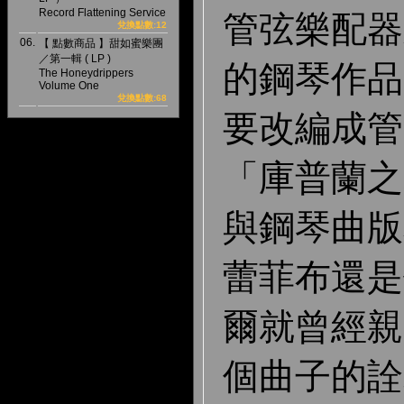
Record Flattening Service
管弦樂配器
兌換點數:12
06.
【 點數商品 】甜如蜜樂團
／第一輯 ( LP )
的鋼琴作品
The Honeydrippers
Volume One
兌換點數:68
要改編成管
「庫普蘭之
與鋼琴曲版
蕾菲布還是
爾就曾經親
個曲子的詮