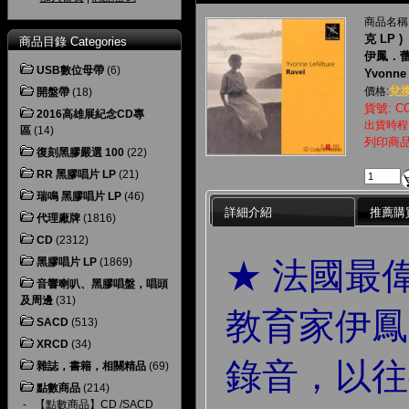
商品名稱
克 LP )
商品目錄 Categories
伊鳳．
USB數位母帶
(6)
Yvonne 
兌換
價格:
開盤帶
(18)
貨號: CO
2016高雄展紀念CD專
出貨時程
區
(14)
列印商
復刻黑膠嚴選 100
(22)
RR 黑膠唱片 LP
(21)
瑞鳴 黑膠唱片 LP
(46)
詳細介紹
推薦購
代理廠牌
(1816)
CD
(2312)
★ 法國最
黑膠唱片 LP
(1869)
音響喇叭、黑膠唱盤，唱頭
及周邊
(31)
教育家伊鳳
SACD
(513)
XRCD
(34)
錄音，以往
雜誌，書籍，相關精品
(69)
點數商品
(214)
-
【點數商品】CD /SACD