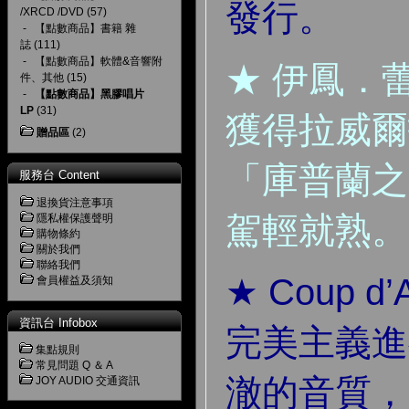
發行。
/XRCD /DVD
(57)
-
【點數商品】書籍 雜
誌
(111)
-
【點數商品】軟體&音響附
★ 伊鳳．
件、其他
(15)
-
【點數商品】黑膠唱片
LP
(31)
獲得拉威爾
贈品區
(2)
「庫普蘭之
服務台 Content
退換貨注意事項
駕輕就熟。
隱私權保護聲明
購物條約
關於我們
聯絡我們
★ Coup d
會員權益及須知
資訊台 Infobox
完美主義進
集點規則
常見問題 Q ＆ A
澈的音質，
JOY AUDIO 交通資訊