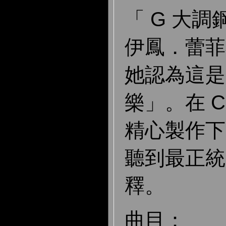
「 G 大
伊鳳．蕾菲
她認為這是
樂」。在 Cou
精心製作下
聽到最正統
釋。
曲目：