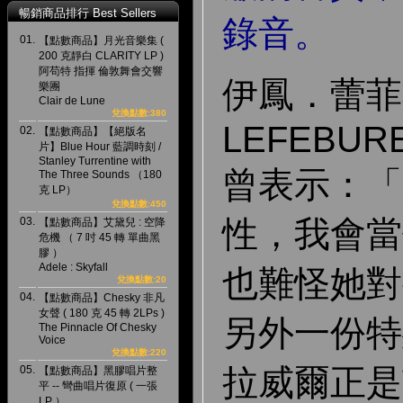
暢銷商品排行 Best Sellers
錄音。
01.
【點數商品】月光音樂集 (
200 克靜白 CLARITY LP )
阿苟特 指揮 倫敦舞會交響
伊鳳．蕾菲布 
樂團
Clair de Lune
兌換點數:380
LEFEBURE 
02.
【點數商品】【絕版名
片】Blue Hour 藍調時刻 /
Stanley Turrentine with
曾表示：「
The Three Sounds （180
克 LP）
兌換點數:450
性，我會當
03.
【點數商品】艾黛兒 : 空降
危機 （ 7 吋 45 轉 單曲黑
膠 ）
Adele : Skyfall
也難怪她對
兌換點數:20
04.
【點數商品】Chesky 非凡
女聲 ( 180 克 45 轉 2LPs )
另外一份特
The Pinnacle Of Chesky
Voice
兌換點數:220
拉威爾正是
05.
【點數商品】黑膠唱片整
平 -- 彎曲唱片復原 ( 一張
LP ）