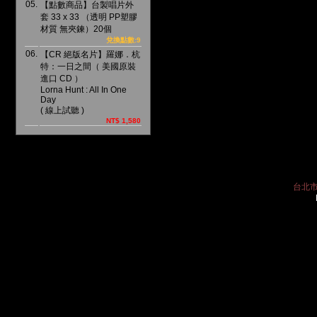
05.
【點數商品】台製唱片外
套 33 x 33 （透明 PP塑膠
材質 無夾鍊）20個
兌換點數:9
06.
【CR 絕版名片】羅娜．杭
特：一日之間（ 美國原裝
進口 CD ）
Lorna Hunt : All In One
Day
( 線上試聽 )
NT$ 1,580
台北市中