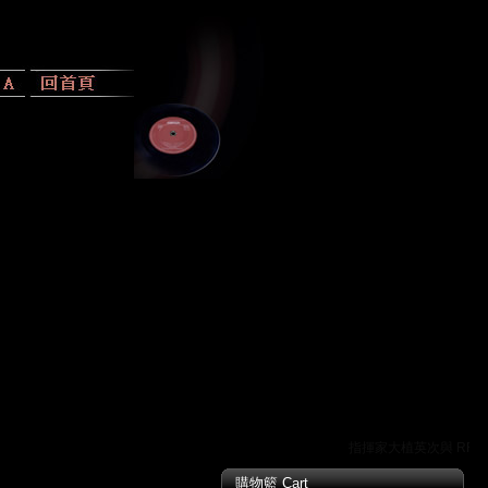
指揮家大植英次與 RR 唱
購物籃 Cart