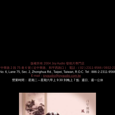
版權所有 2004 Joy Audio 發燒片專門店
華路 2 段 75 巷 6 號 ( 近中華路、和平西路口 ) 電話：( 02 ) 2311-9566 / 0932-21
No. 6, Lane 75, Sec. 2, Zhonghua Rd., Taipei, Taiwan, R.O.C. Tel : 886-2-2311-956
E-mail：
joyaudio@joyaudio.com.tw
營業時間： 星期二～星期六早上 9:30 到晚上 7 點 週日、週一公休