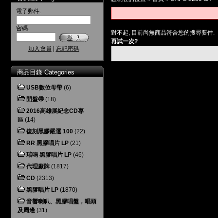
電子郵件:
密碼:
對不起, 目前尚無商品符合您的搜尋要件.
再試一次?
加入會員
|
忘記密碼
商品目錄 Categories
USB數位母帶
(6)
開盤帶
(18)
2016高雄展紀念CD專
區
(14)
復刻黑膠嚴選 100
(22)
RR 黑膠唱片 LP
(21)
瑞鳴 黑膠唱片 LP
(46)
代理廠牌
(1817)
CD
(2313)
黑膠唱片 LP
(1870)
音響喇叭、黑膠唱盤，唱頭
及周邊
(31)