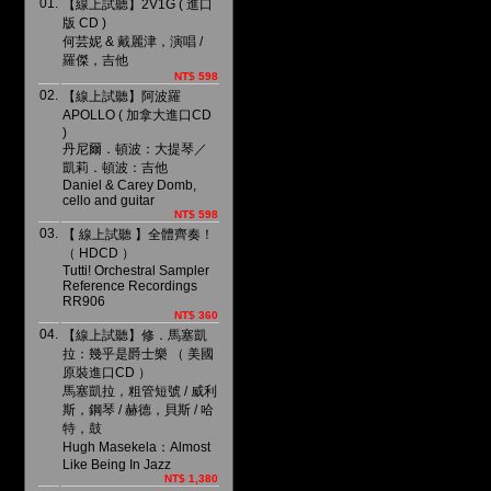
01.
【線上試聽】2V1G ( 進口
版 CD )
何芸妮 & 戴麗津，演唱 /
羅傑，吉他
NT$ 598
02.
【線上試聽】阿波羅
APOLLO ( 加拿大進口CD
)
丹尼爾．頓波：大提琴／
凱莉．頓波：吉他
Daniel & Carey Domb,
cello and guitar
NT$ 598
03.
【 線上試聽 】全體齊奏！
（ HDCD ）
Tutti! Orchestral Sampler
Reference Recordings
RR906
NT$ 360
04.
【線上試聽】修．馬塞凱
拉：幾乎是爵士樂 （ 美國
原裝進口CD ）
馬塞凱拉，粗管短號 / 威利
斯，鋼琴 / 赫德，貝斯 / 哈
特，鼓
Hugh Masekela：Almost
Like Being In Jazz
NT$ 1,380