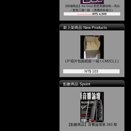
【特價商品】Art Vinyl 創意黑膠掛框—亮白
／套裝三個一組 （英國原裝進口）
NT$ 5,200
NT$ 4,500
新上架商品 New Products
LP 唱片包裝紙箱 一組 ( CM2CL1 )
NT$ 103
點數商品 Spoint
【點數商品】音響論壇第 283 期