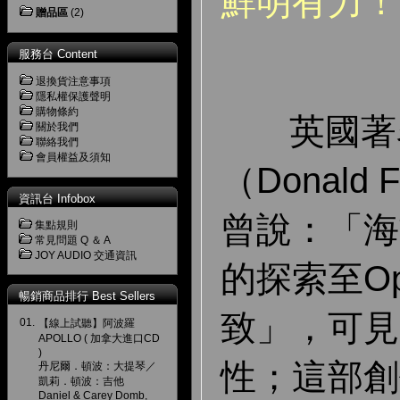
鮮明有力！
贈品區
(2)
服務台 Content
退換貨注意事項
隱私權保護聲明
購物條約
英國著名
關於我們
聯絡我們
會員權益及須知
（Donald F
資訊台 Infobox
曾說：「海
集點規則
常見問題 Q ＆ A
JOY AUDIO 交通資訊
的探索至Op
暢銷商品排行 Best Sellers
致」，可見
01.
【線上試聽】阿波羅
APOLLO ( 加拿大進口CD
)
性；這部創
丹尼爾．頓波：大提琴／
凱莉．頓波：吉他
Daniel & Carey Domb,