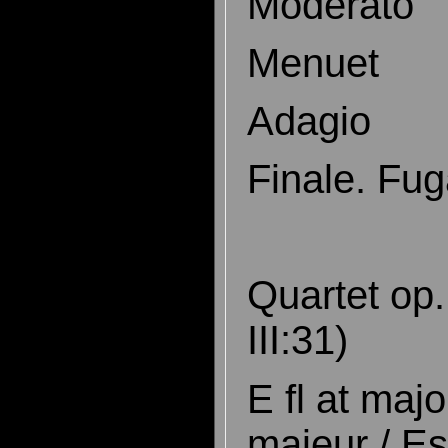
Moderato
Menuet
Adagio
Finale. Fug
Quartet op.
III:31)
E fl at maj
majeur / E