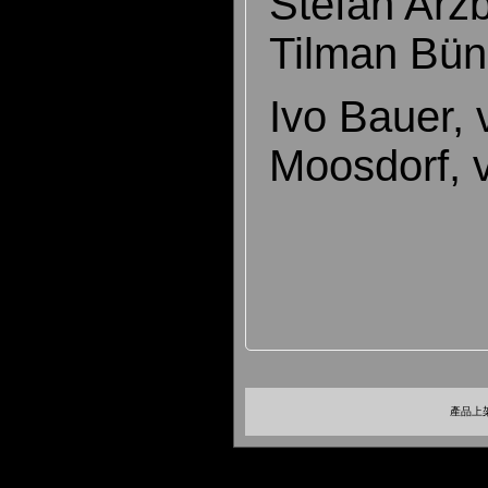
Stefan Arzb
Tilman Büni
Ivo Bauer, 
Moosdorf, v
產品上架