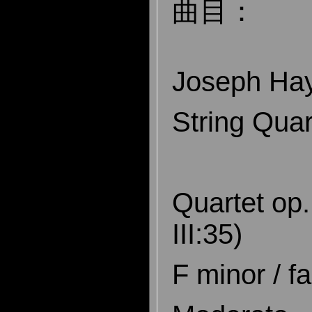
曲目：
Joseph Hay
String Quar
Quartet op.
III:35)
F minor / fa