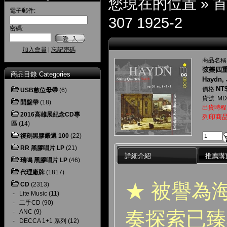
您現在的位置 »
電子郵件:
307 1925-2
密碼:
加入會員
|
忘記密碼
商品名稱
弦樂四重
商品目錄 Categories
Haydn, 
NT$
價格:
USB數位母帶
(6)
貨號: MDG
開盤帶
(18)
出貨時程
2016高雄展紀念CD專
列印商
區
(14)
復刻黑膠嚴選 100
(22)
RR 黑膠唱片 LP
(21)
詳細介紹
推薦購
瑞鳴 黑膠唱片 LP
(46)
代理廠牌
(1817)
★ 被譽為
CD
(2313)
-
Lite Music
(11)
-
二手CD
(90)
奏探索已臻
-
ANC
(9)
-
DECCA 1+1 系列
(12)