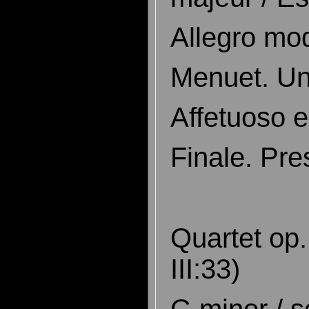
Allegro mo
Menuet. Un
Affetuoso e
Finale. Pre
Quartet op.
III:33)
G minor / s