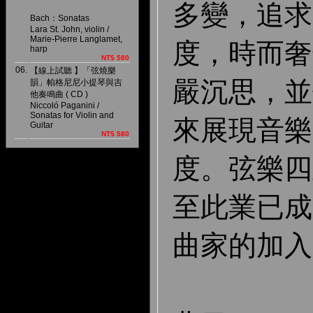
多變，追求
Bach：Sonatas
Lara St. John, violin /
Marie-Pierre Langlamet,
度，時而奢
harp
NT$ 580
06.
【線上試聽 】「弦燒樂
嚴沉思，並
韻」帕格尼尼小提琴與吉
他奏鳴曲 ( CD )
Niccoló Paganini /
Sonatas for Violin and
來展現音樂
Guitar
NT$ 580
度。弦樂四
至此業已成
曲家的加入