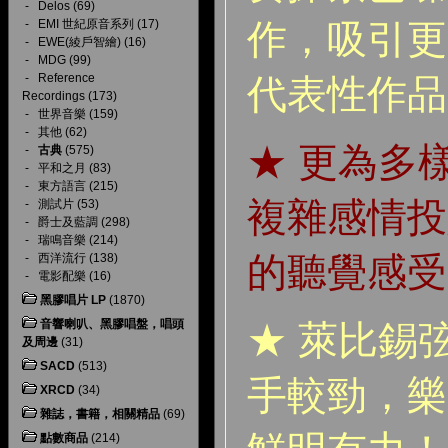
-
Delos
(69)
作，吸引更
-
EMI 世紀原音系列
(17)
-
EWE(綾戶智繪)
(16)
-
MDG
(99)
-
Reference
代表性作品
Recordings
(173)
-
世界音樂
(159)
-
其他
(62)
★ 更為多
-
古典
(575)
-
平和之月
(83)
-
東方語言
(215)
複雜感情投
-
測試片
(53)
-
爵士及藍調
(298)
-
瑞鳴音樂
(214)
的聽覺感受
-
西洋流行
(138)
-
電影配樂
(16)
黑膠唱片 LP
(1870)
音響喇叭、黑膠唱盤，唱頭
★ 萊比錫
及周邊
(31)
SACD
(513)
手較勁，樂
XRCD
(34)
雜誌，書籍，相關精品
(69)
點數商品
(214)