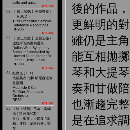
cello and guitar
後的作品，
NT$ 598
02.
【 線上試聽 】全體齊奏！
（ HDCD ）
更鮮明的對
Tutti! Orchestral Sampler
Reference Recordings
RR906
NT$ 360
雖仍是主角
03.
【 線上試聽 】金聲玉振 -
達拉斯管樂團精選集
Dallas Wind Symphony
Sampler / conducted by
能互相拋擲
Howard Dunn, Frederick
Fennell, Jerry Junkin
RR909
琴和大提琴
NT$ 360
04.
紅魔鬼 ( CD )
大植英次 指揮 明尼蘇達管
弦樂團
奏和甘做陪
Mephisto & Co.
Eiji Oue, Minnesota
Orchestra
RR82
也漸趨完整
NT$ 550
05.
【線上試聽】巴哈：奏鳴
曲 ( 雙層 SACD )
是在追求調
拉拉．聖薔，小提琴 / 瑪
莉．皮耶．蘭格拉美，豎
琴