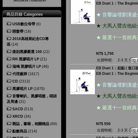
EB Duet 1：The Beginn
商品目錄 Categories
★ 音響論壇劉漢
USB數位母帶
(6)
★ 大馬人聲吉他
開盤帶
(18)
★ 嚴選十一首經
2016高雄展紀念CD專
區
(14)
復刻黑膠嚴選 100
(22)
NT$ 1,750
RR 黑膠唱片 LP
(21)
出貨時程:
2-3 天
瑞鳴 黑膠唱片 LP
(46)
EB Duet 1：起點 ( 進口版
EB Duet 1：The Beginn
代理廠牌
(1817)
CD
(2313)
★ 音響論壇劉漢
黑膠唱片 LP
(1870)
★ 大馬人聲吉他
音響喇叭、黑膠唱盤，唱頭
及周邊
(31)
★ 嚴選十一首經
SACD
(513)
XRCD
(34)
雜誌，書籍，相關精品
(69)
NT$ 550
出貨時程:
2-3 天
點數商品
(214)