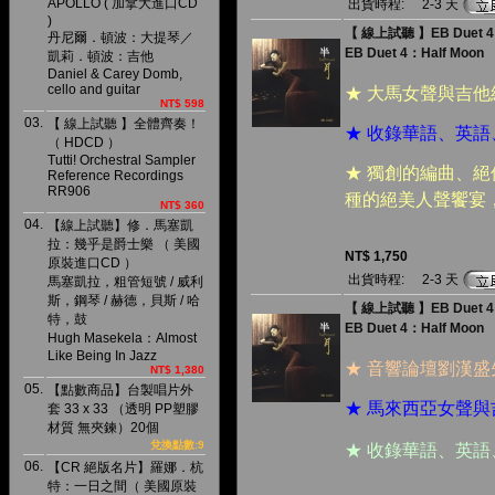
APOLLO ( 加拿大進口CD
出貨時程:
2-3 天
)
【 線上試聽 】EB Duet 4：
丹尼爾．頓波：大提琴／
EB Duet 4：Half Moon
凱莉．頓波：吉他
Daniel & Carey Domb,
cello and guitar
★ 大馬女聲與吉他
NT$ 598
03.
【 線上試聽 】全體齊奏！
★ 收錄華語、英語
（ HDCD ）
Tutti! Orchestral Sampler
★ 獨創的編曲、
Reference Recordings
RR906
種的絕美人聲饗宴
NT$ 360
04.
【線上試聽】修．馬塞凱
拉：幾乎是爵士樂 （ 美國
NT$ 1,750
原裝進口CD ）
出貨時程:
2-3 天
馬塞凱拉，粗管短號 / 威利
斯，鋼琴 / 赫德，貝斯 / 哈
【 線上試聽 】EB Duet 4
特，鼓
EB Duet 4：Half Moon
Hugh Masekela：Almost
Like Being In Jazz
★ 音響論壇劉漢
NT$ 1,380
05.
【點數商品】台製唱片外
★ 馬來西亞女聲
套 33 x 33 （透明 PP塑膠
材質 無夾鍊）20個
兌換點數:9
★ 收錄華語、英
06.
【CR 絕版名片】羅娜．杭
特：一日之間（ 美國原裝