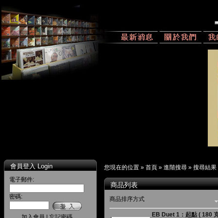
會員登入 Login
您現在的位置 »
首頁
»
進階搜尋
»
搜尋結果
電子郵件:
商品列表
密碼:
商品排序方式
EB Duet 1：起點 ( 180 克
加入會員
|
忘記密碼