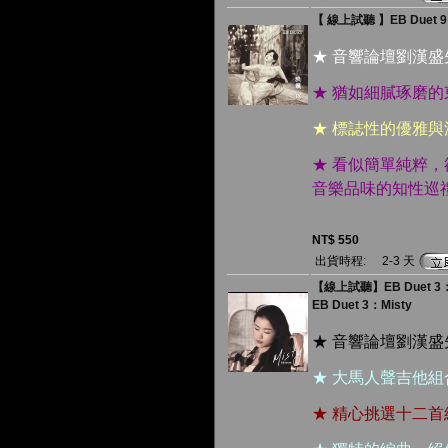
【 線上試聽 】EB Duet 9
★ 音響論壇劉漢
★ 猶如細膩琢磨
★ 標誌性的優雅
★ 看似簡單純粹
音樂品味的知性巡
NT$ 550
出貨時程:
2-3 天
【線上試聽】EB Duet 3：迷
EB Duet 3：Misty
★ 音響論壇劉漢
★
大馬人聲吉他組
★ 精心挑選十二