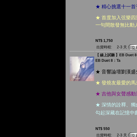
★ 精心挑選十一
★ 首度加入弦樂
一句間散發無比動
NT$ 1,750
出貨時程:
2-3 天
【 線上試聽 】EB Duet 8
EB Duet 8：Ta
★ 音響論壇劉漢
★ 發燒友最愛的馬
★ 吉他與女聲感
★ 深情的詮釋、
勾起深藏在記憶中
NT$ 550
出貨時程:
2-3 天