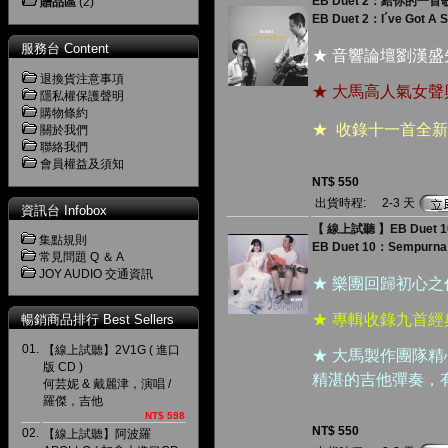
EB Duet 2：給你的一首歌 
贈品區
(2)
EB Duet 2：I´ve Got A S
服務台 Content
★ 音響論壇劉漢
退換貨注意事項
★ 大馬高人氣女
隱私權保護聲明
購物條約
★ 收錄十一首全
關於我們
聯絡我們
會員權益及須知
NT$ 550
出貨時程:
2-3 天
資訊台 Infobox
【 線上試聽 】EB Duet 1
集點規則
EB Duet 10：Sempurna
常見問題 Q ＆ A
JOY AUDIO 交通資訊
★ 樂團回歸初心
★ 專輯收錄九首
暢銷商品排行 Best Sellers
01.
【線上試聽】2V1G ( 進口
★ 大馬製作團隊精心
版 CD )
精湛的吉他彈奏，
何芸妮 & 戴麗津，演唱 /
羅傑，吉他
NT$ 598
NT$ 550
02.
【線上試聽】阿波羅