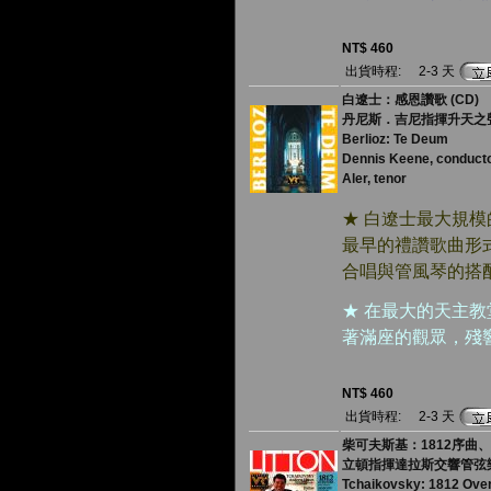
NT$ 460
出貨時程:
2-3 天
白遼士：感恩讚歌 (CD)
丹尼斯．吉尼指揮升天之聲
Berlioz: Te Deum
Dennis Keene, conducto
Aler, tenor
★ 白遼士最大規
最早的禮讚歌曲形
合唱與管風琴的搭
★ 在最大的天主
著滿座的觀眾，殘
NT$ 460
出貨時程:
2-3 天
柴可夫斯基：1812序曲、
立頓指揮達拉斯交響管弦
Tchaikovsky: 1812 Ove