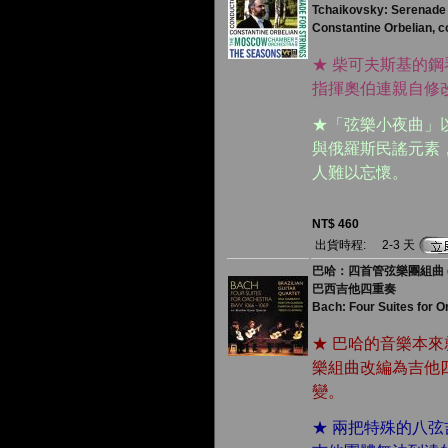
Tchaikovsky: Serenade
Constantine Orbelian,
★ 柴可夫斯基的
指揮奧伯連親自修
★「弦樂小夜曲」
與俄羅斯民謠元素
人難以忘懷。
NT$ 460
出貨時程:
2-3 天
巴哈：四首管弦樂團組曲 (
巴西吉他四重奏
Bach: Four Suites for Or
★ 巴哈的音樂本
樂組曲改編為吉他
變。
★ 兩把特殊的八