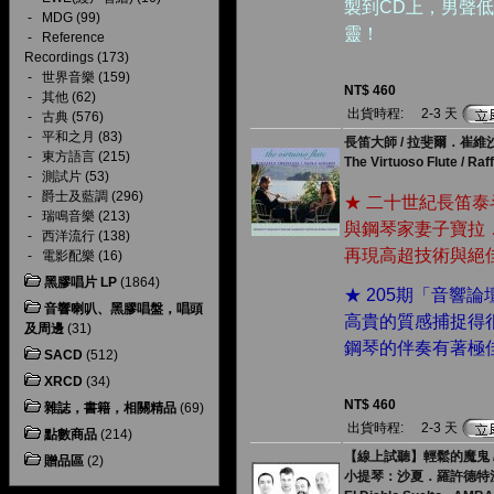
製到CD上，男聲
-
MDG
(99)
靈！
-
Reference
Recordings
(173)
-
世界音樂
(159)
NT$ 460
-
其他
(62)
出貨時程:
2-3 天
-
古典
(576)
-
平和之月
(83)
長笛大師 / 拉斐爾．崔維
-
東方語言
(215)
The Virtuoso Flute / Raff
-
測試片
(53)
-
爵士及藍調
(296)
★ 二十世紀長笛
-
瑞鳴音樂
(213)
與鋼琴家妻子寶拉．
-
西洋流行
(138)
再現高超技術與絕
-
電影配樂
(16)
黑膠唱片 LP
(1864)
★ 205期「音響論
音響喇叭、黑膠唱盤，唱頭
高貴的質感捕捉得
及周邊
(31)
鋼琴的伴奏有著極
SACD
(512)
XRCD
(34)
NT$ 460
雜誌，書籍，相關精品
(69)
出貨時程:
2-3 天
點數商品
(214)
【線上試聽】輕鬆的魔鬼 /
贈品區
(2)
小提琴：沙夏．羅許德特