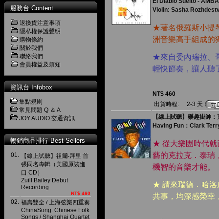
El Diablo Suelto - AMB
服務台 Content
Violin: Sasha Rozhdest
退換貨注意事項
★著名俄羅斯小提
隱私權保護聲明
洲音樂高手組成的
購物條約
關於我們
聯絡我們
★來自委內瑞拉、
會員權益及須知
輕快節奏，讓人聽
資訊台 Infobox
NT$ 460
集點規則
出貨時程:
2-3 天
常見問題 Q ＆ A
【線上試聽】樂趣掛帥：克拉
JOY AUDIO 交通資訊
Having Fun：Clark Terr
暢銷商品排行 Best Sellers
★ 從大樂團時代
藝的克拉克．泰瑞
01.
【線上試聽】祖爾‧拜里 首
張同名專輯（美國原裝進
機智的音樂才能。
口 CD）
Zuill Bailey Debut
★ 請來瑞德．哈
Recording
NT$ 460
共事，均深感榮幸
02.
福壽雙全 / 上海弦樂四重奏
ChinaSong: Chinese Folk
Songs / Shanghai Quartet