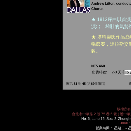
Andrew Litton, conduct
Chorus
★ 1812序曲以
演出，雄壯的氣勢
★ 堪稱柴氏作品
暢節奏，達拉斯交
致。
NT$ 460
出貨時程:
2-3 天
顯示
31
到
45
(共
69
個商品)
版權所有 2
台北市中華路 2 段 75 巷 6 號 ( 近中華路
No. 6, Lane 75, Sec. 2, Zhongh
E-mail
營業時間： 星期二～星期