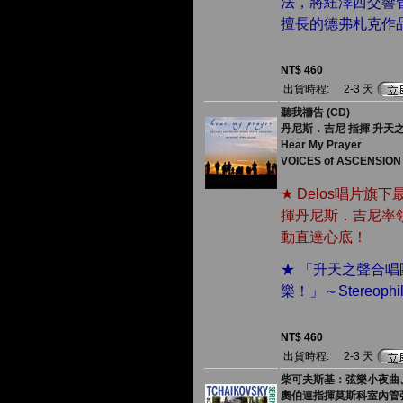
法，將紐澤西交響
擅長的德弗札克作
NT$ 460
出貨時程:
2-3 天
聽我禱告 (CD)
丹尼斯．吉尼 指揮 升天
Hear My Prayer
VOICES of ASCENSION 
★ Delos唱片
揮丹尼斯．吉尼率
動直達心底！
★ 「升天之聲合
樂！」～Stereophi
NT$ 460
出貨時程:
2-3 天
柴可夫斯基：弦樂小夜曲、季
奧伯連指揮莫斯科室內管