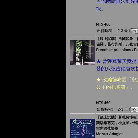
吉他團體無法到達
快。
NT$ 460
出貨時程:
2-3 天
【線上試聽】法國印象：德
保羅．葛布列斯，八弦吉
French Impressions / Pau
★ 曾獲葛萊美獎
發的八弦吉他首次
★ 改編德布西「
公主的孔雀舞」、
NT$ 460
出貨時程:
2-3 天
【線上試聽】莫札特慢板 (
契洛維塞克，小提琴 / 卡
室內管弦樂團
Mozart Adagios