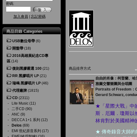
密碼:
加入會員
|
忘記密碼
商品目錄 Categories
USB數位母帶
(6)
開盤帶
(18)
2016高雄展紀念CD專
區
(14)
復刻黑膠嚴選 100
(21)
商品排序方式
RR 黑膠唱片 LP
(21)
自由的肖像：柯普蘭、哈里
瑞鳴 黑膠唱片 LP
(46)
雅圖交響樂團與合唱團
Portraits of Freedom：C
代理廠牌
(1815)
Gerard Schwarz, conduc
CD
(2311)
-
Lite Music
(11)
★「星際大戰」中
-
二手CD
(90)
斯．厄爾．瓊斯以
-
ANC
(9)
-
DECCA 1+1 系列
(12)
林肯對於美國精神
-
Delos
(69)
-
EMI 世紀原音系列
(17)
★ 傳奇錄音大師
-
EWE(綾戶智繪)
(16)