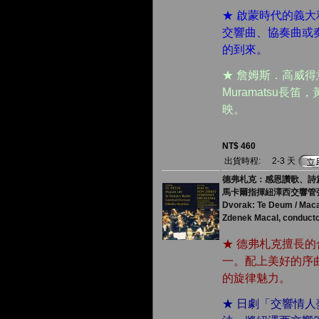
★ 啟蒙時代的義
交響曲、協奏曲或
的到來。
★ 詹姆斯．高威得
Muramatsu
映。
NT$ 460
出貨時程:
2-3 天
德弗札克：感恩讚歌、詩篇
馬卡爾指揮紐澤西交響管
Dvorak: Te Deum / Maca
Zdenek Macal, conduct
★ 德弗札克擅長
一。配上美好的序
的旋律魅力。
★ 日劇「交響情