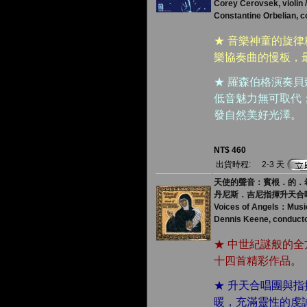
Corey Cerovsek, violin /
Constantine Orbelian, 
★ 音樂神童的旋
樂協奏曲的慢板，
★ 羅森伯格演奏
低音魅力無可取代；
發自然美好光澤。
NT$ 460
出貨時程:
2-3 天
天使的聲音：賓根．的．希
丹尼斯．吉尼指揮升天合
Voices of Angels：Music
Dennis Keene, conducto
★ 中世紀謎般的
十四首精彩作品。
★ 升天合唱團與
暖，充滿靈性的虔