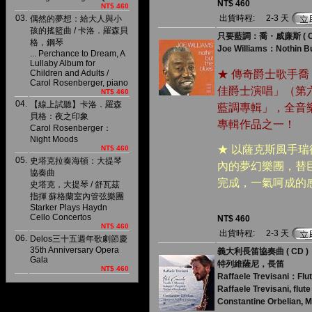
NT$ 460
NT$ 460
03.
出貨時程:
2-3 天
偶然的夢想：給大人與小
孩的搖籃曲 / 卡洛．羅森貝
只要藍調：喬・威廉斯 ( C
格，鋼琴
Joe Williams：Nothin Bu
... Perchance to Dream, A
Lullaby Album for
Children and Adults /
★ 傳奇爵士歌手喬
Carol Rosenberger, piano
佳爵士演唱」（第
NT$ 460
04.
【線上試聽】卡洛．羅森
藍調專輯」，全音
貝格：夜之印象
專輯作品之一！
Carol Rosenberger：
Night Moods
★ 以薩克斯風手
NT$ 460
05.
史塔克拉奏海頓：大提琴
內的夢幻樂團，替
協奏曲
完成，一氣呵成的
史塔克，大提琴 / 舒瓦茲
指揮 蘇格蘭室內管弦樂團
Starker Plays Haydn
Cello Concertos
NT$ 460
NT$ 460
出貨時程:
2-3 天
06.
Delos三十五週年歌劇節慶
35th Anniversary Opera
義大利長笛協奏曲 ( CD )
Gala
特列維薩尼，長笛
NT$ 460
Raffaele Trevisani：Flu
Raffaele Trevisani, flute
Constantine Orbelian,