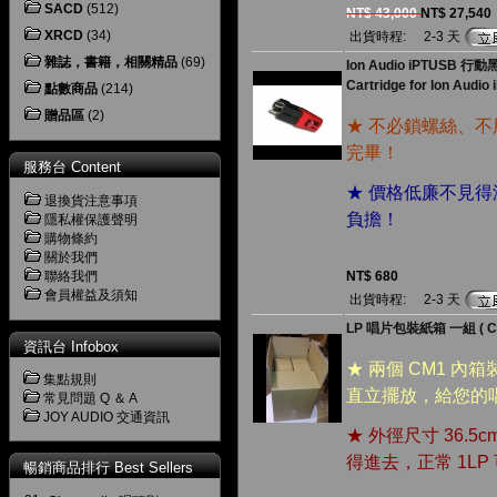
SACD
(512)
NT$ 43,000
NT$ 27,540
XRCD
(34)
出貨時程:
2-3 天
雜誌，書籍，相關精品
(69)
Ion Audio iPTUSB
Cartridge for Ion Audio
點數商品
(214)
贈品區
(2)
★ 不必鎖螺絲、不
完畢！
服務台 Content
★ 價格低廉不見得
退換貨注意事項
負擔！
隱私權保護聲明
購物條約
關於我們
聯絡我們
NT$ 680
會員權益及須知
出貨時程:
2-3 天
LP 唱片包裝紙箱 一組 ( CM
資訊台 Infobox
★ 兩個 CM1 內
集點規則
直立擺放，給您的
常見問題 Q ＆ A
JOY AUDIO 交通資訊
★ 外徑尺寸 36.5c
得進去，正常 1L
暢銷商品排行 Best Sellers