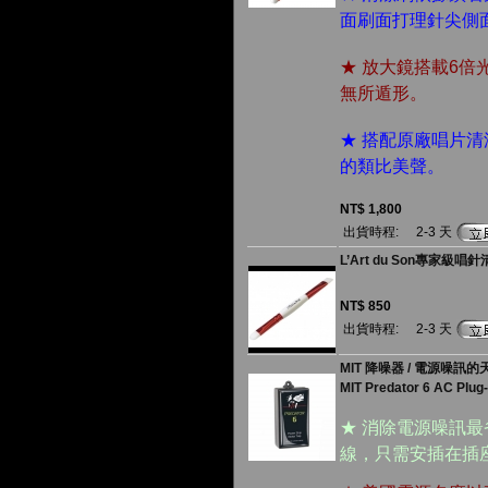
面刷面打理針尖側
★ 放大鏡搭載6倍
無所遁形。
★ 搭配原廠唱片
的類比美聲。
NT$ 1,800
出貨時程:
2-3 天
L’Art du Son專家級唱
NT$ 850
出貨時程:
2-3 天
MIT 降噪器 / 電源噪訊的
MIT Predator 6 AC Plug-
★ 消除電源噪訊
線，只需安插在插