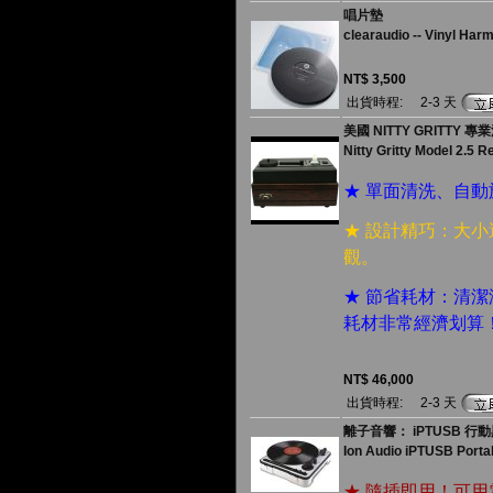
唱片墊
clearaudio -- Vinyl Har
NT$ 3,500
出貨時程:
2-3 天
美國 NITTY GRITTY 
Nitty Gritty Model 2.5 
★ 單面清洗、自
★ 設計精巧：大
觀。
★ 節省耗材：清
耗材非常經濟划算
NT$ 46,000
出貨時程:
2-3 天
離子音響： iPTUSB 行
Ion Audio iPTUSB Porta
★ 隨插即用！可