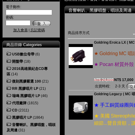
電子郵件:
音響喇叭、黑膠唱盤，唱頭及周邊
密碼:
加入會員
|
忘記密碼
商品排序方式
Goldring Eroica LX ( M
商品目錄 Categories
★ Goldring 
USB數位母帶
(6)
開盤帶
(18)
★ Pocan 材質
2016高雄展紀念CD專
區
(14)
NT$ 24,000
NT$ 17,000
復刻黑膠嚴選 100
(21)
出貨時程:
2-3 天
RR 黑膠唱片 LP
(21)
Goldring Legacy ( MC 
瑞鳴 黑膠唱片 LP
(46)
代理廠牌
(1815)
★ 手工銅質線圈
CD
(2311)
★ 美國 Stereo
黑膠唱片 LP
(1864)
細節...聲音滑順
音響喇叭、黑膠唱盤，唱頭
及周邊
(31)