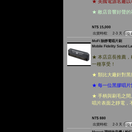
★ 美國電源名廠以專
★ 敝店音響好聲
NT$ 15,000
出貨時程:
2-3 天
MoFi 除靜電唱片刷
Mobile Fidelity Sound L
★ 本店店長推薦
一種享受！
★ 類比大廠針對
★ 每一位黑膠唱
★ 手柄與刷毛之
唱片表面之靜電，
NT$ 880
出貨時程:
2-3 天