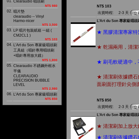
01.
Clearaudio 唱頭刷
NT$ 980
NT$ 103
02.
唱片墊
出貨時程:
2-3 天
clearaudio -- Vinyl
Harmo-nicer
L’Art du Son 專家級唱
NT$ 3,500
03.
LP 唱片包裝紙箱 一組 (
★ 黑膠清潔專家
CM2CL1 )
NT$ 103
04.
L’Art du Son 專家級唱頭刷
★ 乾濕兩用，清潔
工具組（唱針專用唱頭刷
+唱針專用放大鏡）
NT$ 1,800
★ 刷毛軟硬適中
05.
Clearaudio 不銹鋼外框水
平儀
CLEARAUDIO
★ 清潔刷依據鑽
PRECISION BUBBLE
面刷面打理針尖側
LEVEL
NT$ 2,980
06.
L’Art du Son 專家級唱頭刷
NT$ 850
NT$ 850
出貨時程:
2-3 天
L’Art du Son 
★ 清潔刷加上放
★ 清潔刷依據鑽