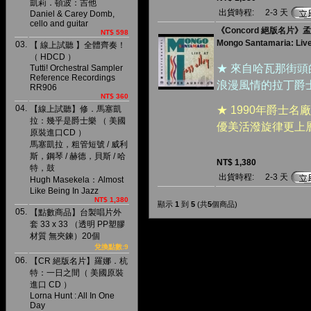
凱莉．頓波：吉他
出貨時程:
2-3 天
Daniel & Carey Domb,
cello and guitar
《Concord 絕版名片》
NT$ 598
Mongo Santamaria: Live
03.
【 線上試聽 】全體齊奏！
（ HDCD ）
★ 來自哈瓦那街
Tutti! Orchestral Sampler
Reference Recordings
浪漫風情的拉丁爵
RR906
NT$ 360
04.
【線上試聽】修．馬塞凱
★ 1990年爵士名
拉：幾乎是爵士樂 （ 美國
優美活潑旋律更上
原裝進口CD ）
馬塞凱拉，粗管短號 / 威利
斯，鋼琴 / 赫德，貝斯 / 哈
NT$ 1,380
特，鼓
出貨時程:
2-3 天
Hugh Masekela：Almost
Like Being In Jazz
NT$ 1,380
顯示
1
到
5
(共
5
個商品)
05.
【點數商品】台製唱片外
套 33 x 33 （透明 PP塑膠
材質 無夾鍊）20個
兌換點數:9
06.
【CR 絕版名片】羅娜．杭
特：一日之間（ 美國原裝
進口 CD ）
Lorna Hunt : All In One
Day