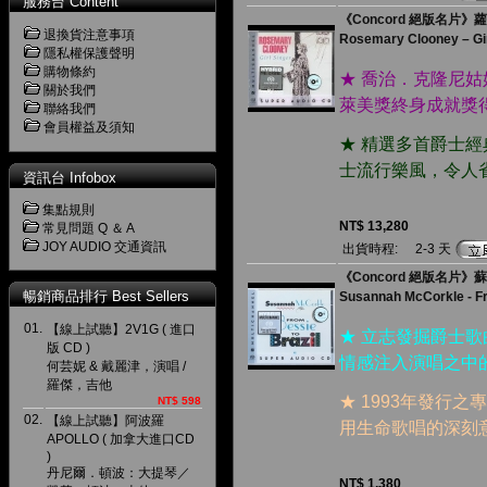
服務台 Content
《Concord 絕版名片》
退換貨注意事項
Rosemary Clooney ‎– Gir
隱私權保護聲明
購物條約
★ 喬治．克隆尼姑
關於我們
萊美獎終身成就獎
聯絡我們
會員權益及須知
★ 精選多首爵士
士流行樂風，令人
資訊台 Infobox
集點規則
NT$ 13,280
常見問題 Q ＆ A
JOY AUDIO 交通資訊
出貨時程:
2-3 天
《Concord 絕版名片》蘇
暢銷商品排行 Best Sellers
Susannah McCorkle - Fr
01.
【線上試聽】2V1G ( 進口
★ 立志發掘爵士
版 CD )
情感注入演唱之中
何芸妮 & 戴麗津，演唱 /
羅傑，吉他
★ 1993年發行
NT$ 598
02.
【線上試聽】阿波羅
用生命歌唱的深刻
APOLLO ( 加拿大進口CD
)
丹尼爾．頓波：大提琴／
NT$ 1,380