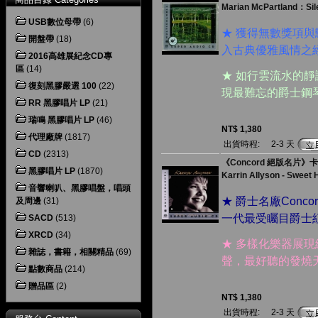
Marian McPartland：Sile
USB數位母帶
(6)
★ 獲得無數獎項
開盤帶
(18)
入古典優雅風情之
2016高雄展紀念CD專
區
(14)
★ 如行雲流水的
復刻黑膠嚴選 100
(22)
現最難忘的爵士鋼
RR 黑膠唱片 LP
(21)
瑞鳴 黑膠唱片 LP
(46)
NT$ 1,380
代理廠牌
(1817)
出貨時程:
2-3 天
CD
(2313)
《Concord 絕版名片》
黑膠唱片 LP
(1870)
Karrin Allyson - Sweet
音響喇叭、黑膠唱盤，唱頭
★ 爵士名廠Con
及周邊
(31)
一代最受矚目爵士
SACD
(513)
XRCD
(34)
★ 多樣化樂器展
雜誌，書籍，相關精品
(69)
聲，最好聽的發燒
點數商品
(214)
贈品區
(2)
NT$ 1,380
出貨時程:
2-3 天