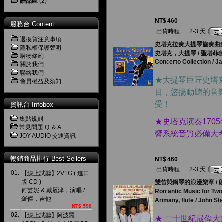
贈品區
(2)
NT$ 460
服務台 Content
出貨時程:
2-3 天
退換貨注意事項
史塔克拉奏大提琴協奏曲
隱私權保護聲明
史塔克，大提琴 / 聖塔
購物條約
Concerto Collection / Ja
關於我們
聯絡我們
★大提琴巨匠史塔
會員權益及須知
目，悠揚動聽的音
受！
資訊台 Infobox
集點規則
★史塔克演奏1705年M
常見問題 Q ＆ A
響系統音質必備大
JOY AUDIO 交通資訊
暢銷商品排行 Best Sellers
NT$ 460
出貨時程:
2-3 天
01.
【線上試聽】2V1G ( 進口
版 CD )
雙笛與鋼琴的浪漫樂章 / 
何芸妮 & 戴麗津，演唱 /
Romantic Music for Two 
羅傑，吉他
Arimany, flute / John Ste
NT$ 598
02.
【線上試聽】阿波羅
★ 二十世紀最偉