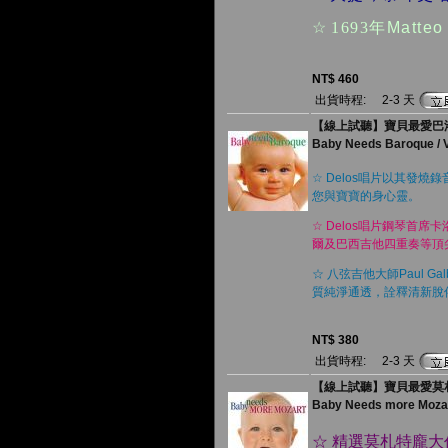
☆
1693年
Matteo 
NT$ 460
出貨時程:
2-3 天
【線上試聽】寶貝最愛巴洛克 
Baby Needs Baroque / V
☆ Delos唱片以其發
您與寶寶的身心靈。
☆ Delos唱片鋼琴首
爾及巴西吉他四重奏等頂
☆ 八弦吉他大師Paul 
質純淨通透，詮釋清新脫
NT$ 380
出貨時程:
2-3 天
【線上試聽】寶貝最愛莫札特 
Baby Needs more Mozart
☆ 精選莫札特龐