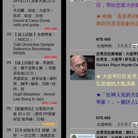
APOLLO ( 加拿大進口CD
目，帶給您最大的
)
丹尼爾．頓波：大提琴／
凱莉．頓波：吉他
★ 收錄「長笛界
Daniel & Carey Domb,
第與貝里尼歌劇作
cello and guitar
NT$ 598
03.
【 線上試聽 】全體齊奏！
NT$ 460
（ HDCD ）
Tutti! Orchestral Sampler
出貨時程:
2-3 天
Reference Recordings
RR906
史塔克拉奏海頓：大提琴
NT$ 360
史塔克，大提琴 / 舒瓦茲
04.
【線上試聽】修．馬塞凱
Starker Plays Haydn Ce
拉：幾乎是爵士樂 （ 美國
原裝進口CD ）
★ 大提琴巨匠史
馬塞凱拉，粗管短號 / 威利
弘悠揚的大氣演奏
斯，鋼琴 / 赫德，貝斯 / 哈
特，鼓
Hugh Masekela：Almost
★「出神入化的大
Like Being In Jazz
琴家！」～樂評人Louis
NT$ 1,380
05.
【點數商品】台製唱片外
套 33 x 33 （透明 PP塑膠
NT$ 460
材質 無夾鍊）20個
兌換點數:9
出貨時程:
2-3 天
06.
【CR 絕版名片】羅娜．杭
史塔克拉奏海頓：第61、
特：一日之間（ 美國原裝