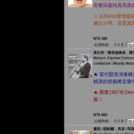
音樂深處純真高貴
☆ 以Delos發
層次分明、音質真
NT$ 380
出貨時程:
2-3 天
莫札特：豎笛協奏曲、豎笛五
Mozart: Clarinet Concert
conductor / Mostly Moz
★ 當代豎笛演奏
精湛的技藝將音樂
★ 榮獲1987年St
薦！
NT$ 460
出貨時程:
2-3 天
魔笛 / 朗帕爾，長笛 / 