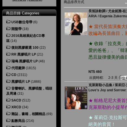
商品排序方式
長笛詠歎調 / 尤金妮雅‧
商品目錄 Categories
ARIA / Eugenia Zukerman
USB數位母帶
(6)
★ 當代長笛演奏
開盤帶
(18)
改編為長笛曲目，
2016高雄展紀念CD專
區
(14)
★ 收錄「拉克美
復刻黑膠嚴選 100
(22)
愛的爸爸」、「韓
RR 黑膠唱片 LP
(21)
悉且旋律優美的曲
瑞鳴 黑膠唱片 LP
(46)
代理廠牌
(1815)
NT$ 460
CD
(2311)
出貨時程:
2-3 天
黑膠唱片 LP
(1866)
克萊斯勒小品集 / 茱莉亞
音響喇叭、黑膠唱盤，唱頭
Love's Joy and Sorrow: 
及周邊
(31)
★ 帕格尼尼大賽
SACD
(512)
克萊斯勒的小提琴
XRCD
(34)
雜誌，書籍，相關精品
(69)
★ 茱莉亞‧克拉斯
點數商品
(214)
絕美的音質！