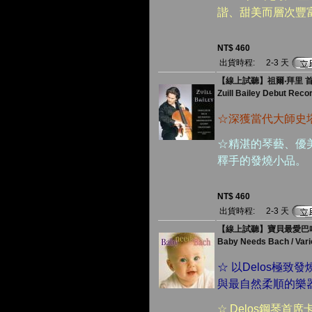
諧、甜美而層次豐
NT$ 460
出貨時程:
2-3 天
【線上試聽】祖爾‧拜里 
Zuill Bailey Debut Reco
☆深獲當代大師史
☆精湛的琴藝、優
釋手的發燒小品。
NT$ 460
出貨時程:
2-3 天
【線上試聽】寶貝最愛巴哈 /
Baby Needs Bach / Vari
☆ 以Delos極
與最自然柔順的樂
☆ Delos鋼琴