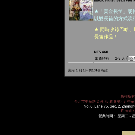
Magic Flute / Jean Pierr
★「黃金長笛」朗
以雙長笛的方式演
★ 同時收錄巴哈、B
長笛作品！
NT$ 460
出貨時程:
2-3 天
顯示
1
到
15
(共
101
個商品)
版權所有 2
台北市中華路 2 段 75 巷 6 號 ( 近中華路
No. 6, Lane 75, Sec. 2, Zhongh
E-mail
營業時間： 星期二～星期