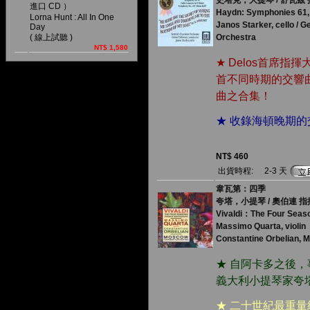
史塔克，大提琴 / 舒瓦茲
進口 CD ）
Haydn: Symphonies 61, 
Lorna Hunt : All In One
Janos Starker, cello / 
Day
( 線上試聽 )
Orchestra
NT$ 1,580
★ Delos首席
首不同時期的交響
曲之合集！
★ 收錄海頓晚期的
NT$ 460
出貨時程:
2-3 天
韋瓦第：四季
夸塔，小提琴 / 奧伯連 
Vivaldi：The Four Seaso
Massimo Quarta, violin
Constantine Orbelian,
★ 自阿卡多之後
義大利小提琴家夸
★ 二十世紀最重