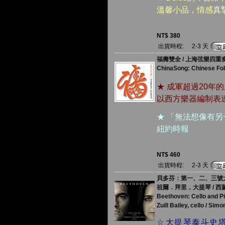
溫馨小品，情感真
NT$ 380
出貨時程:
2-3 天
福壽雙全 / 上海弦樂四重
ChinaSong: Chinese Fol
★ 成軍超過20年
以西方樂器編制表
★ 「無法想像有
紐約時報
NT$ 460
出貨時程:
2-3 天
貝多芬：第一、二、三號
祖爾．拜里，大提琴 / 
Beethoven: Cello and P
Zuill Bailey, cello / Sim
☆
大提琴泰斗史