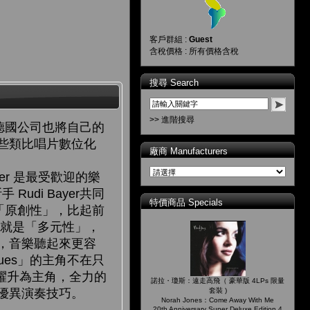
客戶群組 :
Guest
含稅價格 : 所有價格含稅
搜尋 Search
>> 進階搜尋
這家德國公司也將自己的
些類比唱片數位化
廠商 Manufacturers
her 是最受歡迎的樂
Rudi Bayer共同
特價商品 Specials
就是「原創性」，比起前
再者就是「多元性」，
，音樂聽起來更容
lues」的主角不在只
中躍升為主角，全力的
諾拉・瓊斯：遠走高飛（ 豪華版 4LPs 限量
優異演奏技巧。
套裝 )
Norah Jones：Come Away With Me
20th Anniversary Super Deluxe Edition 4