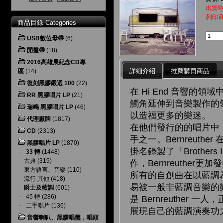
出貨時
列印
商品目錄 Categories
USB數位母帶
(6)
開盤帶
(18)
2016高雄展紀念CD專
詳細介紹
推薦購買商品
區
(14)
復刻黑膠嚴選 100
(22)
在 Hi End 音響的
RR 黑膠唱片 LP
(21)
觸角延伸到音樂製作的
瑞鳴 黑膠唱片 LP
(46)
以造福更多的樂迷。
代理廠牌
(1817)
在他們發行的的唱片中，藍調
CD
(2313)
手之一。Bernreuthe
黑膠唱片 LP
(1870)
掛名錄製了「Brothe
-
33 轉
(1448)
古典
(319)
作，Bernreuth
東方語言、音樂
(110)
所有的自創曲在以藍調
流行 其他
(418)
易被一般非藍調音樂的樂迷
爵士及藍調
(601)
-
45 轉
(286)
是 Bernreuthe
-
二手唱片
(136)
展現自己的藍調演奏功
音響喇叭、黑膠唱盤，唱頭