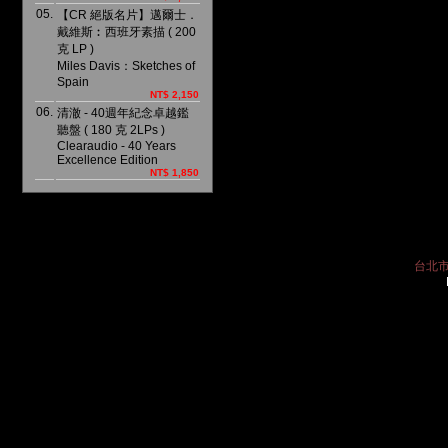
05.
【CR 絕版名片】邁爾士．
戴維斯︰西班牙素描 ( 200
克 LP )
Miles Davis：Sketches of
Spain
NT$ 2,150
06.
清澈 - 40週年紀念卓越鑑
聽盤 ( 180 克 2LPs )
Clearaudio - 40 Years
Excellence Edition
NT$ 1,850
台北市中