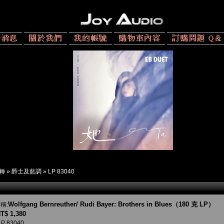
 轉
»
爵士及藍調
»
LP 83040
Wolfgang Bernreuther/ Rudi Bayer: Brothers in Blues（180 克 LP）
稱:
T$ 1,380
P 83040