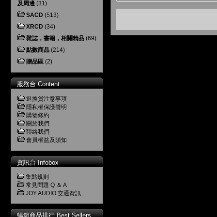
及周邊
(31)
SACD
(513)
XRCD
(34)
雜誌，書籍，相關精品
(69)
點數商品
(214)
贈品區
(2)
服務台 Content
退換貨注意事項
隱私權保護聲明
購物條約
關於我們
聯絡我們
會員權益及須知
資訊台 Infobox
集點規則
常見問題 Q ＆ A
JOY AUDIO 交通資訊
暢銷商品排行 Best Sellers