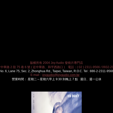
版權所有 2004 Joy Audio 發燒片專門店
華路 2 段 75 巷 6 號 ( 近中華路、和平西路口 ) 電話：( 02 ) 2311-9566 / 0932-21
No. 6, Lane 75, Sec. 2, Zhonghua Rd., Taipei, Taiwan, R.O.C. Tel : 886-2-2311-956
E-mail：
joyaudio@joyaudio.com.tw
營業時間： 星期二～星期六早上 9:30 到晚上 7 點 週日、週一公休