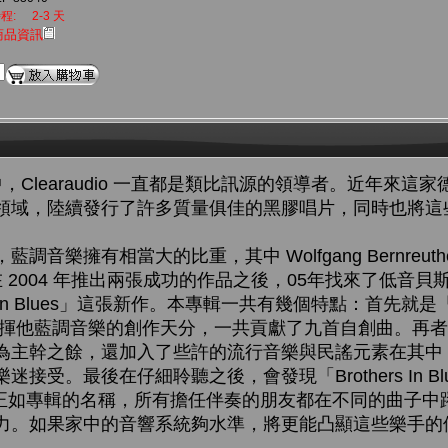
程:
2-3 天
商品資訊
領域中，Clearaudio 一直都是類比訊源的領導者。近年來
領域，陸續發行了許多質量俱佳的黑膠唱片，同時也將這
音樂擁有相當大的比重，其中 Wolfgang Bernreut
r 在 2004 年推出兩張成功的作品之後，05年找來了低音貝斯手 
rs In Blues」這張新作。本專輯一共有幾個特點：首先
er更加發揮他藍調音樂的創作天分，一共貢獻了九首自創曲。
為主幹之餘，還加入了些許的流行音樂與民謠元素在其中
接受。最後在仔細聆聽之後，會發現「Brothers In B
r 一人，正如專輯的名稱，所有擔任伴奏的朋友都在不同的曲子
力。如果家中的音響系統夠水準，將更能凸顯這些樂手的