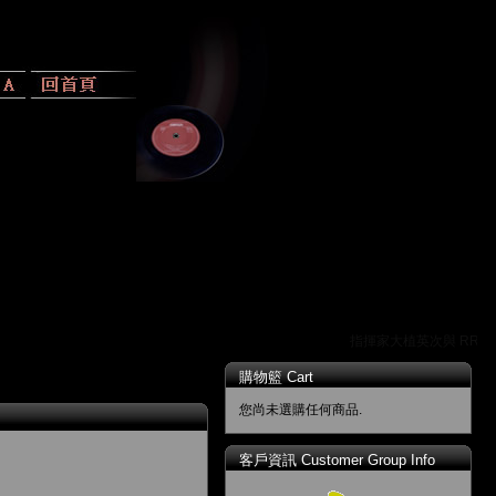
指揮家大植英次與 RR 唱
購物籃 Cart
您尚未選購任何商品.
客戶資訊 Customer Group Info