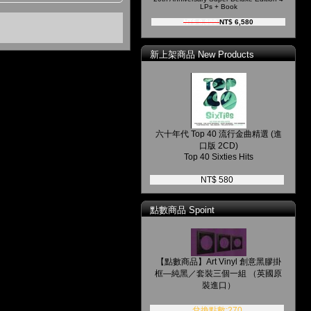
LPs + Book
NT$ 8,800
NT$ 6,580
新上架商品 New Products
六十年代 Top 40 流行金曲精選 (進
口版 2CD)
Top 40 Sixties Hits
NT$ 580
點數商品 Spoint
【點數商品】Art Vinyl 創意黑膠掛
框—純黑／套裝三個一組 （英國原
裝進口）
兌換點數:270