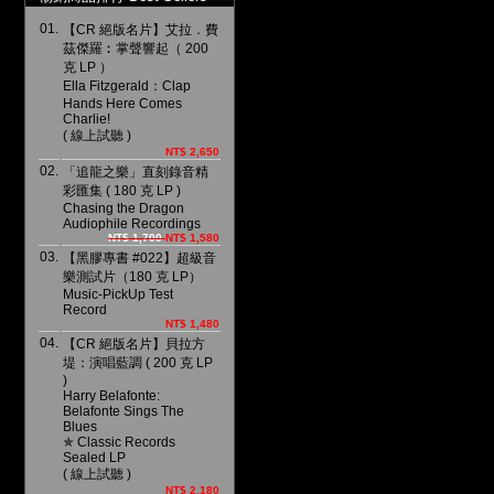
01.
【CR 絕版名片】艾拉．費
茲傑羅︰掌聲響起（ 200
克 LP ）
Ella Fitzgerald：Clap
Hands Here Comes
Charlie!
( 線上試聽 )
NT$ 2,650
02.
「追龍之樂」直刻錄音精
彩匯集 ( 180 克 LP )
Chasing the Dragon
Audiophile Recordings
NT$ 1,700
NT$ 1,580
03.
【黑膠專書 #022】超級音
樂測試片（180 克 LP）
Music-PickUp Test
Record
NT$ 1,480
04.
【CR 絕版名片】貝拉方
堤：演唱藍調 ( 200 克 LP
)
Harry Belafonte:
Belafonte Sings The
Blues
✯ Classic Records
Sealed LP
( 線上試聽 )
NT$ 2,180