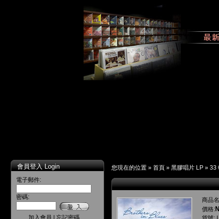
會員登入 Login
您現在的位置 »
首頁
»
黑膠唱片 LP
»
33
電子郵件:
密碼:
商品名
N
價格:
加入會員
|
忘記密碼
貨號: L