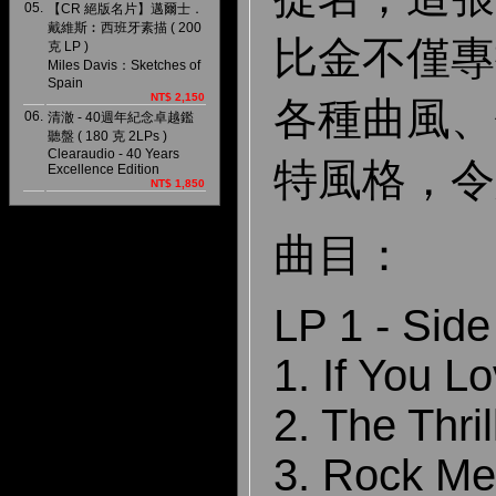
05.
【CR 絕版名片】邁爾士．
戴維斯︰西班牙素描 ( 200
比金不僅專
克 LP )
Miles Davis：Sketches of
Spain
NT$ 2,150
各種曲風、
06.
清澈 - 40週年紀念卓越鑑
聽盤 ( 180 克 2LPs )
Clearaudio - 40 Years
特風格，令
Excellence Edition
NT$ 1,850
曲目：
LP 1 - Side
1. If You L
2. The Thri
3. Rock M