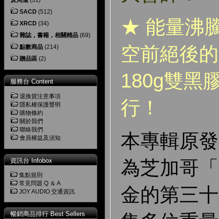
及周邊
(31)
SACD
(512)
★ 能量沸
XRCD
(34)
雜誌，書籍，相關精品
(69)
空前絕後的
點數商品
(214)
贈品區
(2)
180g雙
服務台 Content
退換貨注意事項
行！
隱私權保護聲明
購物條約
關於我們
聯絡我們
本專輯原發
會員權益及須知
資訊台 Infobox
為芝加哥「
集點規則
常見問題 Q ＆ A
金的第三十
JOY AUDIO 交通資訊
暢銷商品排行 Best Sellers