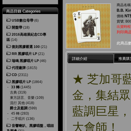
商品名稱
B.B. Ki
商品目錄 Categories
NT$
價格:
USB數位母帶
(6)
貨號: B00
出貨時程
開盤帶
(18)
列印商
2016高雄展紀念CD專
區
(14)
此商品
復刻黑膠嚴選 100
(21)
RR 黑膠唱片 LP
(21)
詳細介紹
推薦購
瑞鳴 黑膠唱片 LP
(46)
代理廠牌
(1815)
★ 芝加哥
CD
(2311)
黑膠唱片 LP
(1864)
-
33 轉
(1445)
金，集結眾
古典
(319)
東方語言、音樂
(109)
流行 其他
(418)
藍調巨星，
爵士及藍調
(599)
-
45 轉
(283)
-
二手唱片
(136)
大會師！
音響喇叭、黑膠唱盤，唱頭