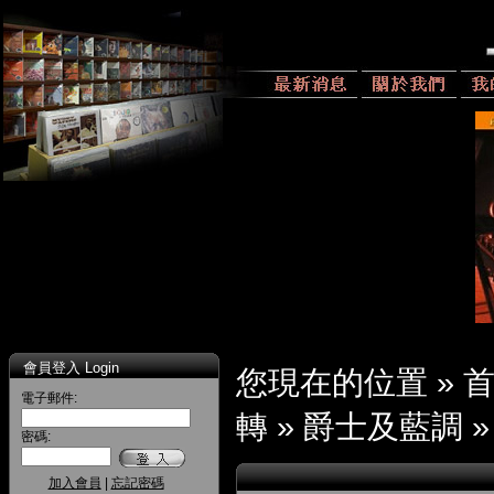
會員登入 Login
您現在的位置 »
電子郵件:
轉
»
爵士及藍調
密碼:
加入會員
|
忘記密碼