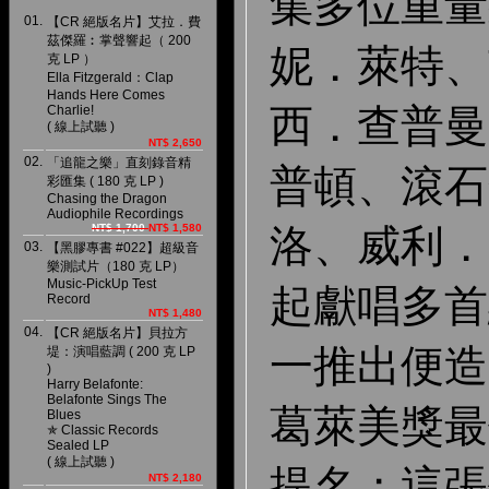
集多位重量
01.
【CR 絕版名片】艾拉．費
茲傑羅︰掌聲響起（ 200
妮．萊特、
克 LP ）
Ella Fitzgerald：Clap
Hands Here Comes
西．查普曼
Charlie!
( 線上試聽 )
NT$ 2,650
02.
「追龍之樂」直刻錄音精
普頓、滾石
彩匯集 ( 180 克 LP )
Chasing the Dragon
Audiophile Recordings
NT$ 1,700
NT$ 1,580
洛、威利．
03.
【黑膠專書 #022】超級音
樂測試片（180 克 LP）
Music-PickUp Test
起獻唱多首
Record
NT$ 1,480
04.
【CR 絕版名片】貝拉方
一推出便造
堤：演唱藍調 ( 200 克 LP
)
Harry Belafonte:
Belafonte Sings The
葛萊美獎最
Blues
✯ Classic Records
Sealed LP
( 線上試聽 )
提名；這張
NT$ 2,180