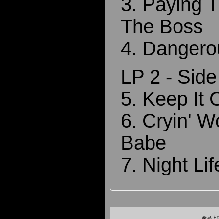
3. Paying 
The Boss
4. Danger
LP 2 - Side
5. Keep It
6. Cryin' W
Babe
7. Night Lif
產品上架