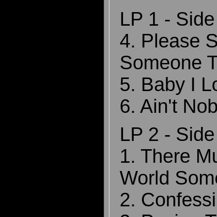
LP 1 - Side
4. Please 
Someone T
5. Baby I 
6. Ain't N
LP 2 - Side
1. There Mu
World Som
2. Confessi