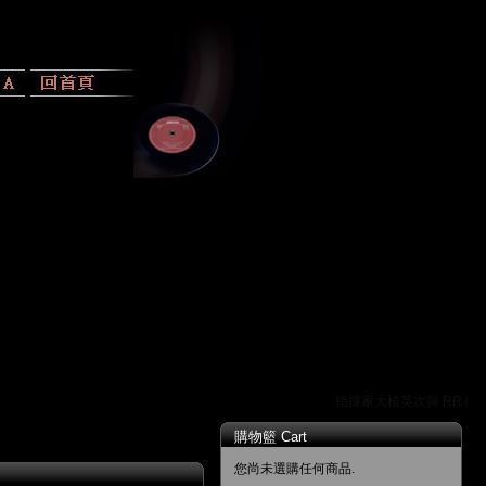
指揮家大植英次與 RR 唱片
購物籃 Cart
您尚未選購任何商品.