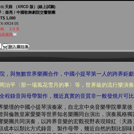
天路 （XRCD 版）(線上試聽)
稱:
：柴亮 / 中國歌舞劇院交響樂團
T$ 1,080
X-XR24 05
程:
2-3 天
商品資訊
學院，與無數世界樂團合作，中國小提琴第一人的跨界鉅
、周治平〈那一場風花雪月的事〉等，世界級的流行樂演
式全程錄音與母帶製作，幾近真實的音質非一般發燒片可
界樂壇的中國小提琴演奏家，自北京中央音樂學院畢業後
曾與倫敦皇家愛樂等世界知名樂團同台演出，演奏風格獨
響樂團共同演奏，以跨界音樂的宏觀視野表現韓紅〈天路
額成本以類比方式錄音、製作母帶，幾近自然的類比韻味