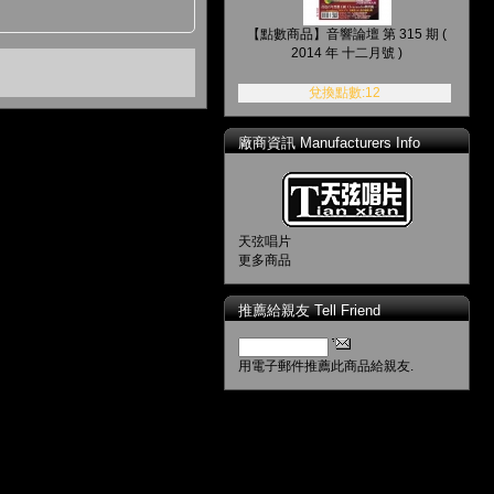
【點數商品】音響論壇 第 315 期 (
2014 年 十二月號 )
兌換點數:12
廠商資訊 Manufacturers Info
天弦唱片
更多商品
推薦給親友 Tell Friend
用電子郵件推薦此商品給親友.