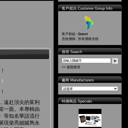
客戶資訊 Customer Group Info
客戶群組 :
Guest
含稅價格 : 所有價格含稅
搜尋 Search
>> 進階搜尋
獻！
廠商 Manufacturers
奏！
比！
特價商品 Specials
，遠赴頂尖的茱利
當一面。本專輯由
〉等知名華語流行
展現柴亮細膩雋永