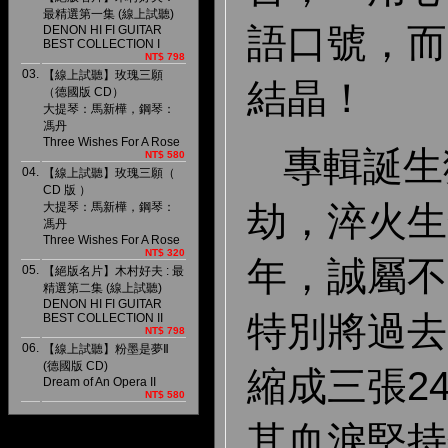
最精選第一集 (線上試聽)
語口號，而
DENON HI FI GUITAR
BEST COLLECTION I
NT$ 798
03.
【線上試聽】玫瑰三願
結晶！
（德國版 CD）
大提琴：馬新樺，鋼琴：
馮丹
Three Wishes For A Rose
專輯誕生
NT$ 580
04.
【線上試聽】玫瑰三願（
CD 版 ）
劫，淬火生
大提琴：馬新樺，鋼琴：
馮丹
Three Wishes For A Rose
NT$ 320
年，誠屬不
05.
【絕版名片】木村好夫 : 最
精選第二集 (線上試聽)
DENON HI FI GUITAR
特別將過去
BEST COLLECTION II
NT$ 798
06.
【線上試聽】粉墨是夢Ⅱ
(德國版 CD)
縮成三張2
Dream of An Opera II
NT$ 580
其血淚堅持