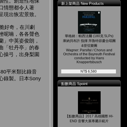
個性。創造性地保
新上架商品 New Products
口情態都令人著
呈現出恢宏景致。
脆好奇，在川劇
挫呢喃，各各聲色
華格納：帕西法爾 (180克 5LPs)
蘭」中英姿俊朗，
庫納貝布許 指揮 拜魯特節慶合唱團
&管弦樂團
曲「牡丹亭」的春
Wagner: Parsifal / Chorus and
心操弓，出身梨園
Orchestra of the Bayreuth Festival
conducted by Hans
Knappertsbusch
80平米類比錄音
NT$ 6,580
錄製。日本Sony
點數商品 Spoint
【點數商品】2017 高雄國際 HI-
END 音響大展專屬示範片