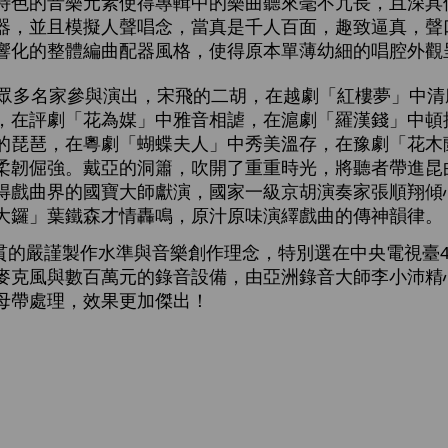
特色的音樂元素使得專輯中的樂曲聽來毫不冗長，且深具
器，並且模擬人聲唱念，當真是千人百面，趣致逼真，聲
響化的整體編曲配器風格，使得原本單薄幼細的唱腔外觀
多名家參與演出，宋飛的二胡，在越劇「紅樓夢」中清
，在評劇「花為媒」中雅音相謔，在滬劇「羅漢錢」中頓
的琵琶，在粵劇「蝴蝶夫人」中秀美溫存，在豫劇「花木
柔韌倔強。戴亞的洞簫，吹開了重重時光，將聽者帶進昆
得戲曲界的國寶大師獻演，國家一級京胡演奏家張順翔傾
大鑼」葉鐵森才情轟鳴，原汁原味演繹戲曲的傳神韻律。
的嚴謹製作水準與音樂創作理念，特別選在中央電視臺4
麥克風與數百萬元的錄音設備，由亞洲錄音大師李小沛精心
母帶處理，效果更加傑出！