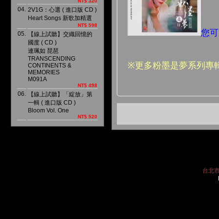
NT$ 320
04.
2V1G：心選 ( 進口版 CD )
Heart Songs 新歌加精選
NT$ 598
您可
05.
【線上試聽】交織回憶的
國度 ( CD )
連珮如 琵琶
TRANSCENDING
※更多粉墨是夢系列專輯 
CONTINENTS &
MEMORIES
M091A
NT$ 498
06.
【線上試聽】「綻放」第
一輯 ( 進口版 CD )
Bloom Vol. One
NT$ 520
台北市中