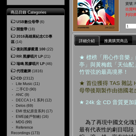
貨號: 
出貨時
商品目錄 Categories
列印
USB數位母帶
(6)
開盤帶
(18)
2016高雄展紀念CD專
詳細介紹
推薦購買商品
區
(14)
復刻黑膠嚴選 100
(22)
★ 標榜「用心作音樂
RR 黑膠唱片 LP
(21)
亭」與黃梅戲「天仙配
瑞鳴 黑膠唱片 LP
(46)
竹管弦的最高境界！
代理廠牌
(1816)
CD
(2312)
★ 首位獲得 TAS 雜
-
Lite Music
(11)
-
二手CD
(90)
母帶後期製作由德國老
-
ANC
(9)
-
DECCA 1+1 系列
(12)
★ 24k 金 CD 音
-
Delos
(69)
-
EMI 世紀原音系列
(17)
-
EWE(綾戶智繪)
(16)
為了再現中國文化瑰寶
-
MDG
(99)
-
Reference
最有代表性的劇目唱段
Recordings
(173)