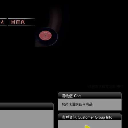
指揮家大植英次與 RR 唱片
購物籃 Cart
您尚未選購任何商品.
客戶資訊 Customer Group Info