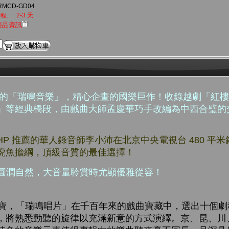
RMCD-GD04
程:
2-3 天
商品資訊
」的「瑞鳴音樂」，精心企畫的國樂巨作！收錄越劇「紅
」等經典橋段，由戲曲大師孟慶華巧手改編為中西合璧的
誌 HP 推薦的華人錄音師李小沛在北京中央電視台 480 
虎魚擔綱，頂級音質的最佳選擇！
質更加圓潤自然，大音量聆賞時尤顯優雅從容！
，「瑞鳴唱片」在千百年來的戲曲寶藏中，選出十個劇
，將熟悉動聽的旋律以充滿新意的方式演繹。京、昆、川