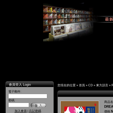
會員登入 Login
您現在的位置 »
首頁
»
CD
»
東方語言
»
電子郵件:
密碼:
商品名
DREA
加入會員
|
忘記密碼
N
價格: