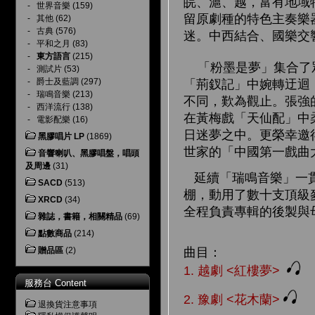
皖、滬、越，富有地域
-
世界音樂
(159)
留原劇種的特色主奏樂
-
其他
(62)
-
古典
(576)
迷。中西結合、國樂交
-
平和之月
(83)
-
東方語言
(215)
「粉墨是夢」集合了眾
-
測試片
(53)
-
爵士及藍調
(297)
「荊釵記」中婉轉迂迴
-
瑞鳴音樂
(213)
不同，歎為觀止。張強
-
西洋流行
(138)
在黃梅戲「天仙配」中
-
電影配樂
(16)
日迷夢之中。更榮幸邀
黑膠唱片 LP
(1869)
世家的「中國第一戲曲
音響喇叭、黑膠唱盤，唱頭
及周邊
(31)
延續「瑞鳴音樂」一貫
SACD
(513)
棚，動用了數十支頂級
XRCD
(34)
全程負責專輯的後製與
雜誌，書籍，相關精品
(69)
點數商品
(214)
贈品區
(2)
曲目：
1. 越劇 <紅樓夢>
服務台 Content
2. 豫劇 <花木蘭>
退換貨注意事項