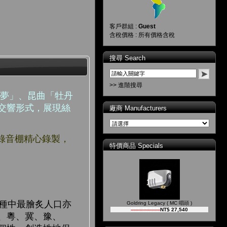
客戶群組 :
Guest
含稅價格 : 所有價格含稅
搜尋 Search
>> 進階搜尋
樓夢」、昆曲「牡丹
交響形式，展現絲
廠商 Manufacturers
平米錄音棚精心錄製，
特價商品 Specials
種中最膾炙人口亦
Goldring Legacy ( MC 唱頭 )
NT$ 43,000
NT$ 27,540
、粵、冀、豫、