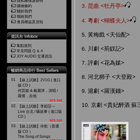
隱私權保護聲明
3. 昆曲 <牡丹亭>
購物條約
關於我們
聯絡我們
4. 粵劇 <蝴蝶夫人>
會員權益及須知
5. 黃梅戲 <天仙配>
資訊台 Infobox
集點規則
6. 川劇 <荊釵記>
常見問題 Q ＆ A
JOY AUDIO 交通資訊
7. 評劇 <花為媒>
暢銷商品排行 Best Sellers
8. 河北梆子 <大登殿>
01.
【線上試聽】2V1G ( 進口
版 CD )
9. 滬劇 <羅漢錢>
何芸妮 & 戴麗津，演唱 /
羅傑，吉他
NT$ 598
10. 京劇 <貴妃醉酒 
02.
【線上試聽】李婭莎 ─
Live 台北 / 騷故事 ( 進口版
CD )
NT$ 520
03.
【線上試聽】伶歌（普通
版 CD ）
The Song of Songs