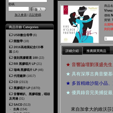
密碼:
商品名
Vivez
加入會員
|
忘記密碼
N
價格:
貨號: 
出貨時
商品目錄 Categories
列印
USB數位母帶
(6)
開盤帶
(18)
2016高雄展紀念CD專
詳細介紹
推薦購買商品
區
(14)
復刻黑膠嚴選 100
(22)
★ 音響論壇劉漢盛先
RR 黑膠唱片 LP
(21)
瑞鳴 黑膠唱片 LP
(46)
★ 具有深厚古典音樂
代理廠牌
(1817)
CD
(2313)
★ 多首精緻沙龍小品
黑膠唱片 LP
(1870)
★ 優異錄音完美捕捉
音響喇叭、黑膠唱盤，唱頭
及周邊
(31)
SACD
(513)
來自加拿大的維沃莎沙
-
古典
(154)