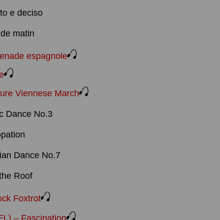
ato e deciso
de matin
nade espagnole
e
ure Viennese March
c Dance No.3
pation
ian Dance No.7
the Roof
ck Foxtrot
) – Fascination