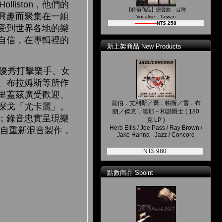
lliston，他們的
【特價商品】戀聲曲．台灣
興趣而聚集在一組
Vocalise．Taiwan
NT$ 299
NT$ 258
、受到世界各地的樂
有自信，在專輯裡的
新上架商品 New Products
優秀打擊樂手、女
、布拉姆斯等所作
里蓋茲廣受歡迎、
賀伯．艾利斯／喬．帕斯／雷．布
探戈「尤卡麗」。
朗／傑克．漢那－和諧爵士 ( 180
；錄音忠實呈現樂
克 LP )
Herb Ellis / Joe Pass / Ray Brown /
n親自重新混音製作，
Jake Hanna - Jazz / Concord
NT$ 980
點數商品 Spoint