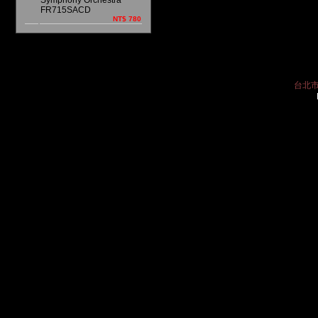
Symphony Orchestra
FR715SACD
NT$ 780
台北市中