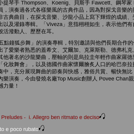
 Thompson、Koenig、貝斯手 Fawcett、鋼琴家 Ho
員，演奏過各式各樣樂風的古典作品，因為對探戈音樂的
演奏非古典曲目，在探戈音樂、沙龍小品上寫下輝煌的成績
以及灌錄專輯。「Viveza」意指栩栩如生，表示他們
般活潑動人、歷歷在耳。
點鐘狐步舞」的演奏專輯，特別邀請與他們長期合作的
出了愛樂者熟悉的蓋希文、艾爾加、克萊斯勒、德弗札克
其他著名的沙龍樂曲，壓軸的則是烏拉圭年輕作曲家羅德
「化妝舞會」，以及德國作曲家懷爾膾炙人口的哈巴奈拉
奏中，充分展現舞曲的節奏與快感，雅俗共賞、暢快無比
演奏，今由發燒名廠Top Music創辦人 Povee Cha
震撼力量！
ludes - i. Allegro ben ritmato e deciso
to e poco rubato