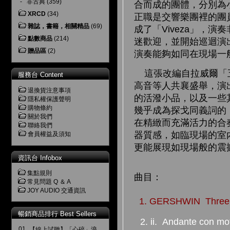
-
非古典
(359)
合而成的團體，分別為小提琴手
XRCD
(34)
正職是交響樂團裡的團
雜誌，書籍，相關精品
(69)
成了「Viveza」，
點數商品
(214)
迷歡迎，並開始巡迴演出
贈品區
(2)
演奏能夠如同在現場一
這張改編自拉威爾「五
服務台 Content
高音等人共襄盛舉，演
退換貨注意事項
的活潑小品，以及一些
隱私權保護聲明
購物條約
幾乎成為探戈同義詞的
關於我們
在精緻而充滿活力的合
聯絡我們
器質感，如臨現場的室內樂
會員權益及須知
更能展現如現場般的
資訊台 Infobox
集點規則
曲目：
常見問題 Q ＆ A
JOY AUDIO 交通資訊
1. GERSHWIN Three Pre
暢銷商品排行 Best Sellers
2. ii. Andante con mo
01.
【線上試聽】「心碎」浪