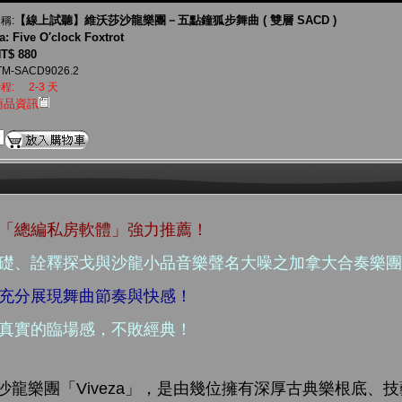
【線上試聽】維沃莎沙龍樂團－五點鐘狐步舞曲 ( 雙層 SACD )
稱:
a: Five O′clock Foxtrot
T$ 880
TM-SACD9026.2
程:
2-3 天
商品資訊
生「總編私房軟體」強力推薦！
基礎、詮釋探戈與沙龍小品音樂聲名大噪之加拿大合奏樂
、充分展現舞曲節奏與快感！
最真實的臨場感，不敗經典！
龍樂團「Viveza」，是由幾位擁有深厚古典樂根底、