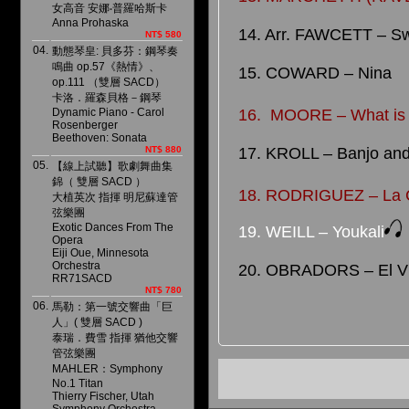
女高音 安娜‧普羅哈斯卡
Anna Prohaska
14. Arr. FAWCETT – Sw
NT$ 580
04.
動態琴皇: 貝多芬：鋼琴奏
鳴曲 op.57《熱情》、
15. COWARD – Nina
op.111 （雙層 SACD）
卡洛．羅森貝格－鋼琴
Dynamic Piano - Carol
16. MOORE – What is 
Rosenberger
Beethoven: Sonata
NT$ 880
17. KROLL – Banjo and
05.
【線上試聽】歌劇舞曲集
錦（ 雙層 SACD ）
18. RODRIGUEZ – La 
大植英次 指揮 明尼蘇達管
弦樂團
Exotic Dances From The
19. WEILL – Youkali
Opera
Eiji Oue, Minnesota
Orchestra
20. OBRADORS – El Vi
RR71SACD
NT$ 780
06.
馬勒：第一號交響曲「巨
人」( 雙層 SACD )
泰瑞．費雪 指揮 猶他交響
管弦樂團
MAHLER：Symphony
No.1 Titan
Thierry Fischer, Utah