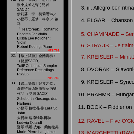
漫小提琴之聲 ( 雙層
3. iii. Allegro ben ritm
SACD )
伊莉莎．李．柯莉恩琳／
小提琴，羅勃．科寧 ／ 鋼
4.
ELGAR – Chanson 
琴
「Heartbreak」Romantic
5. CHAMINADE – Sere
Encores For Violin
Elissa Lee Koljonen:
Violin
6. STRAUS – Je t’aim
Robert Koenig: Piano
NT$ 798
02.
【線上試聽】全體齊奏！
7. KREISLER – Miniat
（雙層SACD）
Tutti! Orchestral Sampler
8. DVORAK – Slavoni
Reference Recordings
RR906
NT$ 780
9. KREISLER – Synco
03.
【線上試聽】豎琴之歌：
舒伯特藝術歌曲與室內樂
作品 （雙層 SACD）
10. BRAHMS – Hungar
Schubert：Gesange des
Harfners
11. BOCK – Fiddler on 
小提琴 拉拉‧聖薔 Lara St.
John
大提琴 路德維希‧鄺特
12. RAVEL – Five O’Clo
Ludwig Quandt
豎琴 瑪麗-皮耶．蘭格拉美
Marie-Pierre Langlamet
13. MARCHETTI (RAVEL