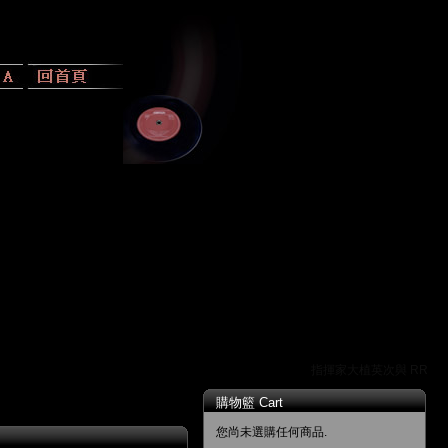
指揮家大植英次與 RR 唱片
購物籃 Cart
您尚未選購任何商品.