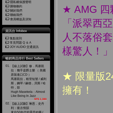
隱私權保護聲明
★ AMG
購物條約
關於我們
聯絡我們
會員權益及須知
「派翠西亞
資訊台 Infobox
人不落俗套
集點規則
常見問題 Q ＆ A
JOY AUDIO 交通資訊
樣驚人！」
暢銷商品排行 Best Sellers
01.
【線上試聽】修．馬塞凱
拉：幾乎是爵士樂 （ 美國
★ 限量版2
原裝進口CD ）
馬塞凱拉，粗管短號 / 威利
斯，鋼琴 / 赫德，貝斯 / 哈
擁有！
特，鼓
Hugh Masekela：Almost
Like Being In Jazz
NT$ 1,380
02.
【線上試聽】琳恩．史丹
利：復古情韻
來自50年代的靈丹妙藥 (