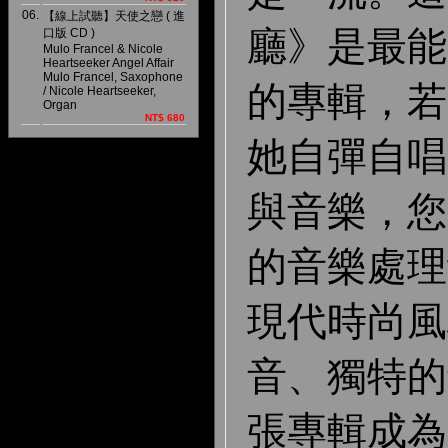
06.
【線上試聽】天使之戀 ( 進
廳》是最能
口版 CD )
Mulo Francel & Nicole
Heartseeker Angel Affair
Mulo Francel, Saxophone
的專輯，若
/ Nicole Heartseeker,
Organ
NT$ 680
她自彈自唱
與音樂，您
的音樂處理
現代時尚風
音、獨特的
張專輯成為