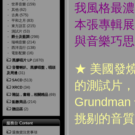
我風格最濃
-
世界音樂
(159)
-
其他
(62)
-
古典
(575)
本張專輯展
-
平和之月
(83)
-
東方語言
(215)
-
測試片
(53)
與音樂巧思
-
爵士及藍調
(298)
-
瑞鳴音樂
(214)
-
西洋流行
(138)
-
電影配樂
(16)
黑膠唱片 LP
(1870)
★ 美國發
音響喇叭、黑膠唱盤，唱頭
及周邊
(31)
SACD
(513)
的測試片，Be
XRCD
(34)
雜誌，書籍，相關精品
(69)
Grundm
點數商品
(214)
贈品區
(2)
挑剔的音質
服務台 Content
退換貨注意事項