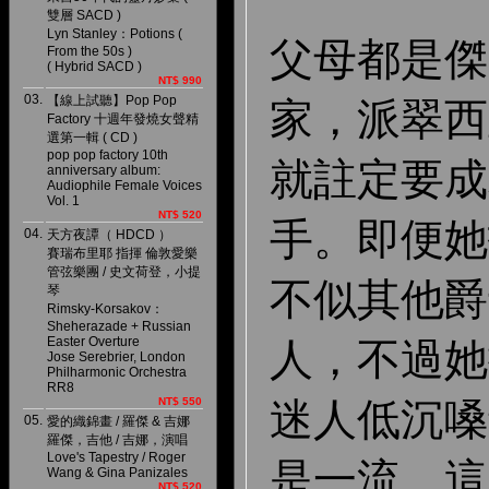
雙層 SACD )
Lyn Stanley：Potions (
父母都是傑
From the 50s )
( Hybrid SACD )
NT$ 990
03.
【線上試聽】Pop Pop
家，派翠西
Factory 十週年發燒女聲精
選第一輯 ( CD )
pop pop factory 10th
就註定要成
anniversary album:
Audiophile Female Voices
Vol. 1
NT$ 520
手。即便她
04.
天方夜譚（ HDCD ）
賽瑞布里耶 指揮 倫敦愛樂
管弦樂團 / 史文荷登，小提
不似其他爵
琴
Rimsky-Korsakov：
Sheherazade + Russian
Easter Overture
人，不過她
Jose Serebrier, London
Philharmonic Orchestra
RR8
迷人低沉嗓
NT$ 550
05.
愛的織錦畫 / 羅傑 & 吉娜
羅傑，吉他 / 吉娜，演唱
Love's Tapestry / Roger
是一流。這
Wang & Gina Panizales
NT$ 520