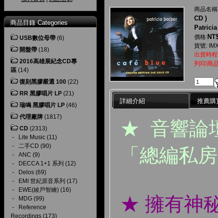
商品名稱
CD )
商品目錄 Categories
Patrici
NT$
價格:
USB數位母帶
(6)
貨號: IM
開盤帶
(18)
出貨時程
2016高雄展紀念CD專
列印商
區
(14)
復刻黑膠嚴選 100
(22)
RR 黑膠唱片 LP
(21)
詳細介紹
推薦購
瑞鳴 黑膠唱片 LP
(46)
代理廠牌
(1817)
★ 音響論
CD
(2313)
-
Lite Music
(11)
-
二手CD
(90)
「總編私房
-
ANC
(9)
-
DECCA 1+1 系列
(12)
-
Delos
(69)
-
EMI 世紀原音系列
(17)
-
EWE(綾戶智繪)
(16)
★ 擁有神
-
MDG
(99)
-
Reference
Recordings
(173)