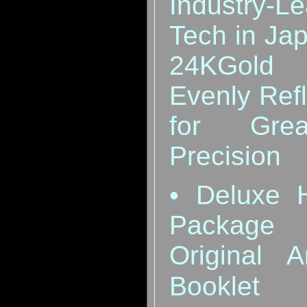
Industry-
Tech in Ja
24KGold S
Evenly Refl
for Grea
Precision
•
Deluxe 
Package 
Original 
Booklet