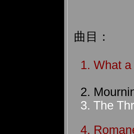
曲目：
1. What a
2. Mourni
3. The Thri
4. Roman