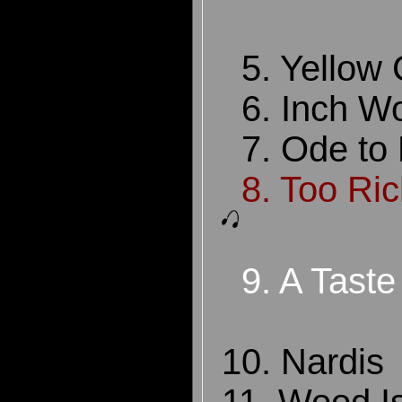
5. Yellow C
6. Inch W
7. Ode to B
8. Too Ric
9. A Taste
10. Nardis