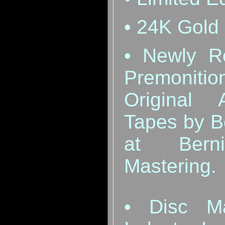
•
24K Gold
•
Newly R
Premonit
Original 
Tapes by 
at Bern
Mastering
.
•
Disc M