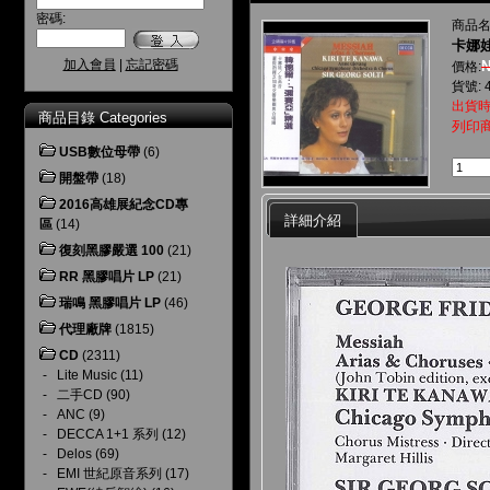
密碼:
商品名
卡娜娃
加入會員
|
忘記密碼
N
價格:
貨號: 4
出貨時
商品目錄 Categories
列印
USB數位母帶
(6)
開盤帶
(18)
2016高雄展紀念CD專
詳細介紹
區
(14)
復刻黑膠嚴選 100
(21)
RR 黑膠唱片 LP
(21)
瑞鳴 黑膠唱片 LP
(46)
代理廠牌
(1815)
CD
(2311)
-
Lite Music
(11)
-
二手CD
(90)
-
ANC
(9)
-
DECCA 1+1 系列
(12)
-
Delos
(69)
-
EMI 世紀原音系列
(17)