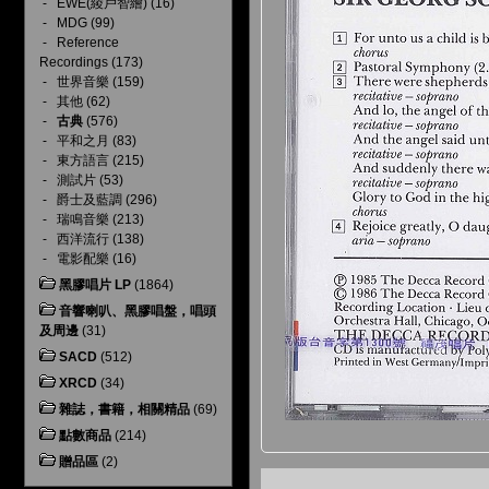
-
EWE(綾戶智繪)
(16)
-
MDG
(99)
-
Reference
Recordings
(173)
-
世界音樂
(159)
-
其他
(62)
-
古典
(576)
-
平和之月
(83)
-
東方語言
(215)
-
測試片
(53)
-
爵士及藍調
(296)
-
瑞鳴音樂
(213)
-
西洋流行
(138)
-
電影配樂
(16)
黑膠唱片 LP
(1864)
音響喇叭、黑膠唱盤，唱頭
及周邊
(31)
SACD
(512)
XRCD
(34)
雜誌，書籍，相關精品
(69)
點數商品
(214)
贈品區
(2)