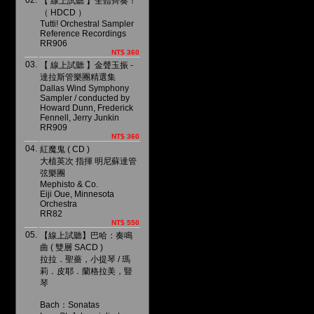
02.
【 線上試聽 】全體齊奏！
（ HDCD ）
Tutti! Orchestral Sampler
Reference Recordings
RR906
NT$ 360
03.
【 線上試聽 】金聲玉振 -
達拉斯管樂團精選集
Dallas Wind Symphony
Sampler / conducted by
Howard Dunn, Frederick
Fennell, Jerry Junkin
RR909
NT$ 360
04.
紅魔鬼 ( CD )
大植英次 指揮 明尼蘇達管
弦樂團
Mephisto & Co.
Eiji Oue, Minnesota
Orchestra
RR82
NT$ 550
05.
【線上試聽】巴哈：奏鳴
曲 ( 雙層 SACD )
拉拉．聖薔，小提琴 / 瑪
莉．皮耶．蘭格拉美，豎
琴
Bach：Sonatas