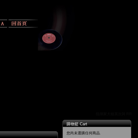
指揮家大植英次與 RR 唱片
購物籃 Cart
您尚未選購任何商品.