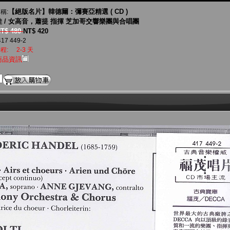
【絕版名片】韓德爾：彌賽亞精選 ( CD )
稱:
 / 女高音，蕭提 指揮 芝加哥交響樂團與合唱團
T$ 480
NT$ 420
17 449-2
程:
2-3 天
商品資訊