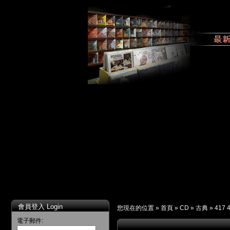
會員登入 Login
您現在的位置 »
首頁
»
CD
»
古典
»
417 
電子郵件: