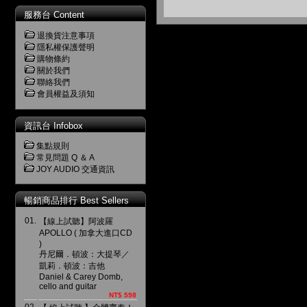
服務台 Content
退換貨注意事項
隱私權保護聲明
購物條約
關於我們
聯絡我們
會員權益及須知
資訊台 Infobox
集點規則
常見問題 Q ＆ A
JOY AUDIO 交通資訊
暢銷商品排行 Best Sellers
01.
【線上試聽】阿波羅
APOLLO ( 加拿大進口CD
)
丹尼爾．頓波：大提琴／
凱莉．頓波：吉他
Daniel & Carey Domb,
cello and guitar
NT$ 598