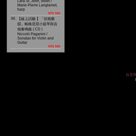
Lara St. John, violin /
Marie-Pierre Langlamet,
harp
NT$ 580
06.
【線上試聽 】「弦燒樂
韻」帕格尼尼小提琴與吉
他奏鳴曲 ( CD )
Niccoló Paganini /
Sonatas for Violin and
Guitar
NT$ 580
台北市中