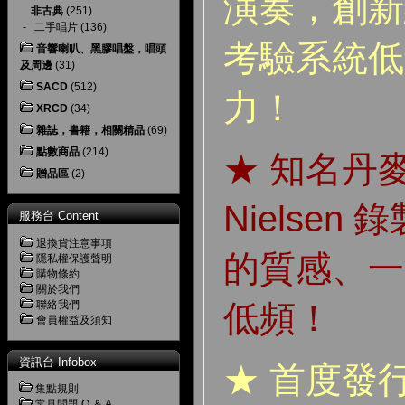
演奏，創新
非古典
(251)
-
二手唱片
(136)
考驗系統低
音響喇叭、黑膠唱盤，唱頭
及周邊
(31)
SACD
(512)
力！
XRCD
(34)
雜誌，書籍，相關精品
(69)
點數商品
(214)
★ 知名丹麥
贈品區
(2)
Nielse
服務台 Content
退換貨注意事項
的質感、一
隱私權保護聲明
購物條約
關於我們
聯絡我們
低頻！
會員權益及須知
資訊台 Infobox
★ 首度發行
集點規則
常見問題 Q ＆ A