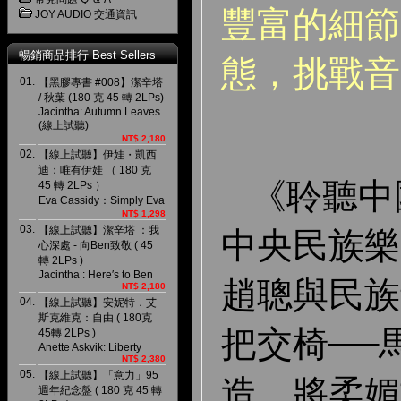
豐富的細節
JOY AUDIO 交通資訊
暢銷商品排行 Best Sellers
態，挑戰音
01.
【黑膠專書 #008】潔辛塔
/ 秋葉 (180 克 45 轉 2LPs)
Jacintha: Autumn Leaves
(線上試聽)
NT$ 2,180
02.
【線上試聽】伊娃・凱西
迪：唯有伊娃 （ 180 克
《聆聽中
45 轉 2LPs ）
Eva Cassidy：Simply Eva
NT$ 1,298
03.
【線上試聽】潔辛塔 ：我
中央民族樂
心深處 - 向Ben致敬 ( 45
轉 2LPs )
Jacintha : Here′s to Ben
趙聰與民族
NT$ 2,180
04.
【線上試聽】安妮特．艾
斯克維克：自由 ( 180克
把交椅──
45轉 2LPs )
Anette Askvik: Liberty
NT$ 2,380
05.
【線上試聽】「意力」95
造，將柔媚
週年紀念盤 ( 180 克 45 轉