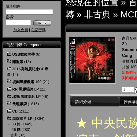
您現在的位置 »
電子郵件:
轉
»
非古典
»
MCD
密碼:
加入會員
|
忘記密碼
商品名稱
2 )
商品目錄 Categories
Sound o
USB數位母帶
(6)
Cong
NT$
價格:
開盤帶
(18)
貨號: MC
2016高雄展紀念CD專
出貨時程
區
(14)
列印商
復刻黑膠嚴選 100
(21)
RR 黑膠唱片 LP
(21)
瑞鳴 黑膠唱片 LP
(46)
詳細介紹
推薦購
代理廠牌
(1815)
CD
(2311)
★ 中央民
黑膠唱片 LP
(1864)
-
33 轉
(1445)
-
45 轉
(283)
古典
(32)