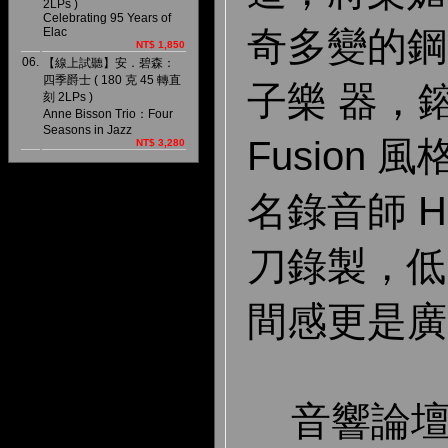
2LPs )
Celebrating 95 Years of
奇多變的鋼
Elac
NT$ 1,850
06.
【線上試聽】安．碧森：
四季爵士 ( 180 克 45 轉直
子樂 器，
刻 2LPs )
Anne Bisson Trio：Four
Seasons in Jazz
Fusion
NT$ 3,280
名錄音師 Han
刀錄製，低
間感更是廣
音響論壇