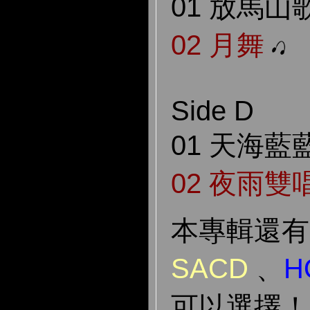
01 放馬山
02 月舞
Side D
01 天海藍
02 夜雨雙
本專輯還
SACD
、
H
可以選擇！