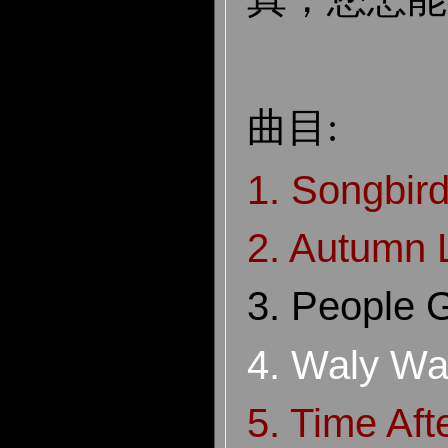
曲目:
1. Songbir
2. Autumn 
3. People 
4. Waly Wa
5. Time Aft