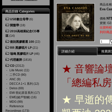
商品名稱
Eva Cas
商品目錄 Categories
NT$
價格:
USB數位母帶
(6)
貨號: G2
開盤帶
(18)
出貨時程
2016高雄展紀念CD專
列印商
區
(14)
復刻黑膠嚴選 100
(22)
RR 黑膠唱片 LP
(21)
詳細介紹
推薦購
瑞鳴 黑膠唱片 LP
(46)
代理廠牌
(1816)
★ 音響論
CD
(2312)
-
Lite Music
(11)
-
二手CD
(90)
「總編私房
-
ANC
(9)
-
DECCA 1+1 系列
(12)
-
Delos
(69)
-
EMI 世紀原音系列
(17)
★ 早逝的
-
EWE(綾戶智繪)
(16)
-
MDG
(99)
-
Reference
Recordings
(173)