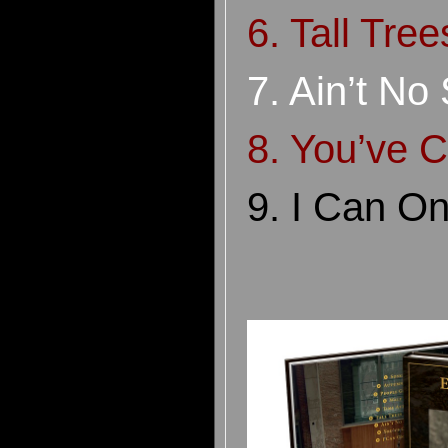
6. Tall Tre
7. Ain’t No
8. You’ve 
9. I Can O