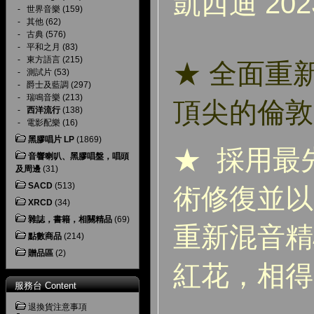
凱西迪 20
-
世界音樂
(159)
-
其他
(62)
-
古典
(576)
-
平和之月
(83)
-
東方語言
(215)
★ 全面重
-
測試片
(53)
-
爵士及藍調
(297)
-
瑞鳴音樂
(213)
頂尖的倫敦
-
西洋流行
(138)
-
電影配樂
(16)
黑膠唱片 LP
(1869)
★ 採用最
音響喇叭、黑膠唱盤，唱頭
及周邊
(31)
SACD
(513)
術修復並以
XRCD
(34)
雜誌，書籍，相關精品
(69)
重新混音精
點數商品
(214)
贈品區
(2)
紅花，相得
服務台 Content
退換貨注意事項