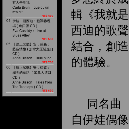
有人告訴我
Carla Bruni：quelqu′un
輯《我就是
m′a dit
NT$ 490
04.
伊娃・凱西迪：藍調巷現
場 ( 進口版 CD )
西迪的歌聲
Eva Cassidy：Live at
Blues Alley
NT$ 550
結合，創造
05.
【線上試聽】安．碧森：
藍色情懷 ( 加拿大原裝進口
CD )
的體驗。
Anne Bisson：Blue Mind
NT$ 750
06.
【線上試聽】安．碧森：
樹尖的童話（ 加拿大進口
CD ）
Anne Bisson：Tales from
The Treetops ( CD )
NT$ 650
同名曲〈
自伊娃偶像