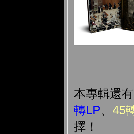
本專輯還
轉LP
、
45
擇！