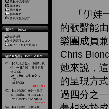
隱私權保護聲明
購物條約
關於我們
「伊娃一
聯絡我們
會員權益及須知
的歌聲能由
資訊台 Infobox
集點規則
樂團成員兼
常見問題 Q ＆ A
JOY AUDIO 交通資訊
Chris B
暢銷商品排行 Best Sellers
01.
【CR 絕版名片】羅娜．杭
她來說，這
特：一日之間（ 美國原裝
進口 CD ）
Lorna Hunt : All In One
的呈現方式
Day
( 線上試聽 )
NT$ 1,580
02.
【線上試聽】伊娃・凱西
過四分之一
迪：歌唱鳥 ( 進口版 CD )
Eva Cassidy：Songbird
NT$ 550
夢想終於成
03.
【線上試聽】卡拉布妮：