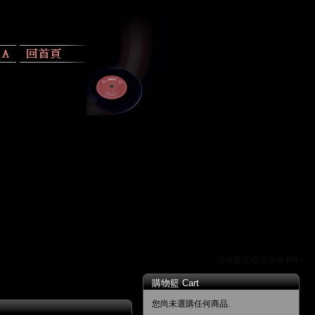
指揮家大植英次與 RR 唱片
購物籃 Cart
您尚未選購任何商品.