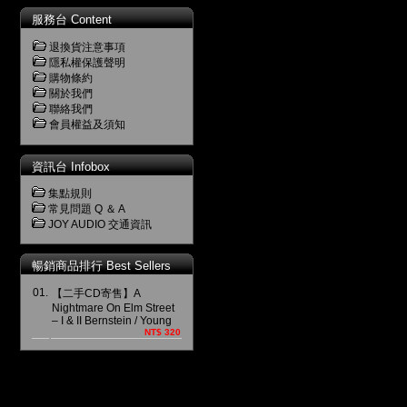
服務台 Content
退換貨注意事項
隱私權保護聲明
購物條約
關於我們
聯絡我們
會員權益及須知
資訊台 Infobox
集點規則
常見問題 Q ＆ A
JOY AUDIO 交通資訊
暢銷商品排行 Best Sellers
01.
【二手CD寄售】A
Nightmare On Elm Street
– I & II Bernstein / Young
NT$ 320