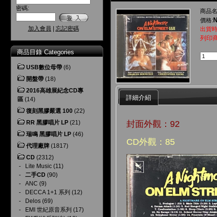
密碼:
商品名
N
價格:
加入會員
|
忘記密碼
出貨時
列印
商品目錄 Categories
USB數位母帶
(6)
開盤帶
(18)
2016高雄展紀念CD專
詳細介紹
區
(14)
復刻黑膠嚴選 100
(22)
封面外觀：92
RR 黑膠唱片 LP
(21)
瑞鳴 黑膠唱片 LP
(46)
CD外觀：85
代理廠牌
(1817)
CD
(2312)
-
Lite Music
(11)
-
二手CD
(90)
-
ANC
(9)
-
DECCA 1+1 系列
(12)
-
Delos
(69)
-
EMI 世紀原音系列
(17)