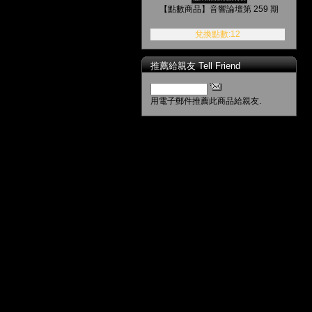
【點數商品】音響論壇第 259 期
兌換點數:12
推薦給親友 Tell Friend
用電子郵件推薦此商品給親友.