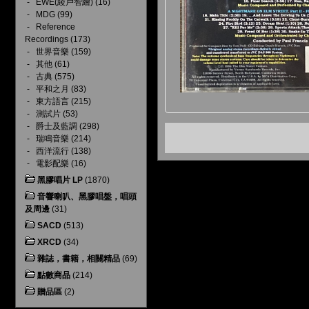
-
EWE(綾戶智繪)
(16)
-
MDG
(99)
-
Reference
Recordings
(173)
-
世界音樂
(159)
-
其他
(61)
-
古典
(575)
-
平和之月
(83)
-
東方語言
(215)
-
測試片
(53)
-
爵士及藍調
(298)
-
瑞鳴音樂
(214)
-
西洋流行
(138)
-
電影配樂
(16)
黑膠唱片 LP
(1870)
音響喇叭、黑膠唱盤，唱頭
及周邊
(31)
SACD
(513)
XRCD
(34)
雜誌，書籍，相關精品
(69)
點數商品
(214)
贈品區
(2)