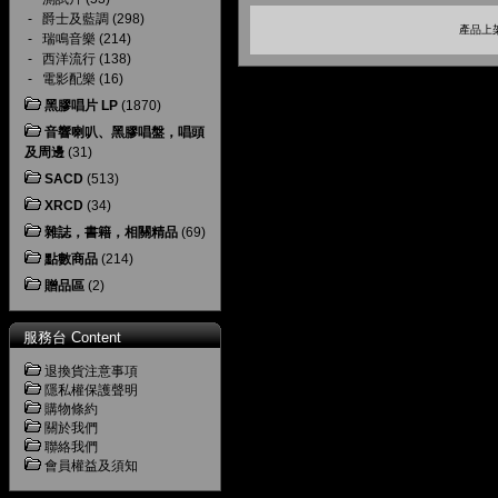
-
爵士及藍調
(298)
產品上架
-
瑞鳴音樂
(214)
-
西洋流行
(138)
-
電影配樂
(16)
黑膠唱片 LP
(1870)
音響喇叭、黑膠唱盤，唱頭
及周邊
(31)
SACD
(513)
XRCD
(34)
雜誌，書籍，相關精品
(69)
點數商品
(214)
贈品區
(2)
服務台 Content
退換貨注意事項
隱私權保護聲明
購物條約
關於我們
聯絡我們
會員權益及須知