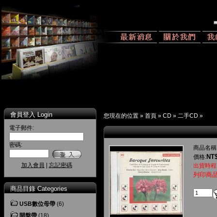
會員登入 Login
您現在的位置 »
首頁
»
CD
»
二手CD
»
電子郵件:
密碼:
商品名稱
NT$
價格:
加入會員
|
忘記密碼
出貨時程
列印商
商品目錄 Categories
USB數位母帶
(6)
開盤帶
(18)