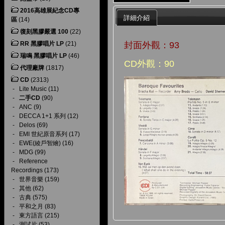
2016高雄展紀念CD專
詳細介紹
區
(14)
復刻黑膠嚴選 100
(22)
封面外觀：93
RR 黑膠唱片 LP
(21)
瑞鳴 黑膠唱片 LP
(46)
CD外觀：90
代理廠牌
(1817)
CD
(2313)
-
Lite Music
(11)
-
二手CD
(90)
-
ANC
(9)
-
DECCA 1+1 系列
(12)
-
Delos
(69)
-
EMI 世紀原音系列
(17)
-
EWE(綾戶智繪)
(16)
-
MDG
(99)
-
Reference
Recordings
(173)
-
世界音樂
(159)
-
其他
(62)
-
古典
(575)
-
平和之月
(83)
-
東方語言
(215)
-
測試片
(53)