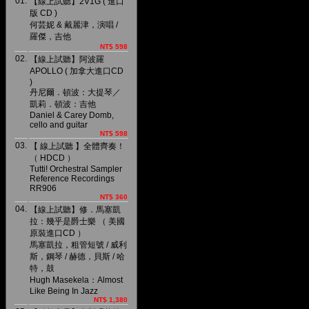
01.
【線上試聽】2V1G ( 進口
版 CD )
何芸妮 & 戴麗津，演唱 /
羅傑，吉他
NT$ 598
02.
【線上試聽】阿波羅
APOLLO ( 加拿大進口CD
)
丹尼爾．頓波：大提琴／
凱莉．頓波：吉他
Daniel & Carey Domb,
cello and guitar
NT$ 598
03.
【 線上試聽 】全體齊奏！
（ HDCD ）
Tutti! Orchestral Sampler
Reference Recordings
RR906
NT$ 360
04.
【線上試聽】修．馬塞凱
拉：幾乎是爵士樂 （ 美國
原裝進口CD ）
馬塞凱拉，粗管短號 / 威利
斯，鋼琴 / 赫德，貝斯 / 哈
特，鼓
Hugh Masekela：Almost
Like Being In Jazz
NT$ 1,380