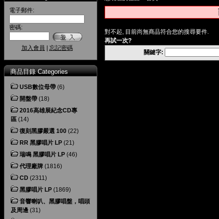
電子郵件:
密碼:
對不起, 目前尚無商品符合您的搜尋要件.
再試一次?
加入會員
|
忘記密碼
關鍵字:
商品目錄 Categories
USB數位母帶
(6)
開盤帶
(18)
2016高雄展紀念CD專
區
(14)
復刻黑膠嚴選 100
(22)
RR 黑膠唱片 LP
(21)
瑞鳴 黑膠唱片 LP
(46)
代理廠牌
(1816)
CD
(2311)
黑膠唱片 LP
(1869)
音響喇叭、黑膠唱盤，唱頭
及周邊
(31)