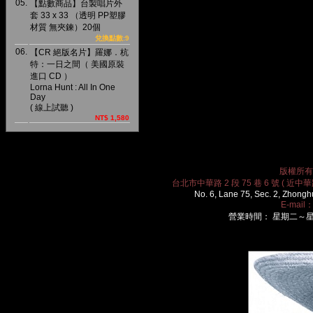
05.
【點數商品】台製唱片外
套 33 x 33 （透明 PP塑膠
材質 無夾鍊）20個
兌換點數:9
06.
【CR 絕版名片】羅娜．杭
特：一日之間（ 美國原裝
進口 CD ）
Lorna Hunt : All In One
Day
( 線上試聽 )
NT$ 1,580
版權所有 2
台北市中華路 2 段 75 巷 6 號 ( 近中華路
No. 6, Lane 75, Sec. 2, Zhongh
E-mail
營業時間： 星期二～星期