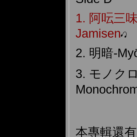
1. 阿呍三味
Jamisen
2. 明暗-My
3. モノク
Monochro
本專輯還