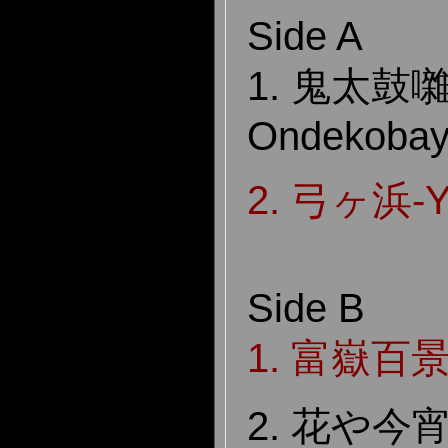
Side A
1. 鬼太鼓囃
Ondekobay
2. 弓ヶ浜-Y
Side B
1. 富嶽百景-
2. 花や今宵