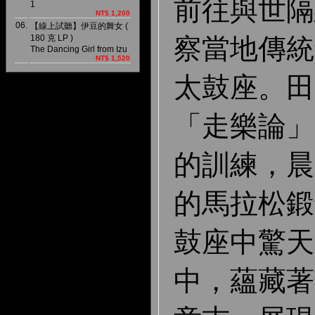
前往與世隔
1
NT$ 1,200
06.
【線上試聽】伊豆的舞女 (
察當地傳統
180 克 LP )
The Dancing Girl from Izu
NT$ 1,520
太鼓座。田
「走樂論」
的訓練，晨
的馬拉松鍛
鼓座中驚天
中，蘊藏著