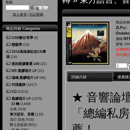
密碼:
加入會員
|
忘記密碼
商品名稱
2LPs）
商品目錄 Categories
Ondekoz
USB數位母帶
(6)
NT$
價格:
貨號: UH
開盤帶
(18)
出貨時程
2016高雄展紀念CD專
列印商
區
(14)
復刻黑膠嚴選 100
(22)
RR 黑膠唱片 LP
(21)
詳細介紹
推薦購
瑞鳴 黑膠唱片 LP
(46)
代理廠牌
(1817)
CD
(2313)
★ 音響論
黑膠唱片 LP
(1870)
-
33 轉
(1448)
「總編私房
古典
(319)
東方語言、音樂
(110)
流行 其他
(418)
薦！
爵士及藍調
(601)