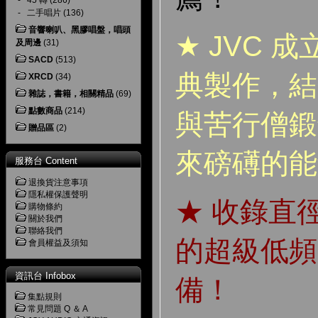
-
45 轉
(286)
-
二手唱片
(136)
音響喇叭、黑膠唱盤，唱頭
★ JVC 
及周邊
(31)
SACD
(513)
典製作，結
XRCD
(34)
雜誌，書籍，相關精品
(69)
點數商品
(214)
與苦行僧鍛
贈品區
(2)
來磅礡的能
服務台 Content
退換貨注意事項
隱私權保護聲明
★ 收錄直
購物條約
關於我們
聯絡我們
的超級低頻
會員權益及須知
資訊台 Infobox
備！
集點規則
常見問題 Q ＆ A