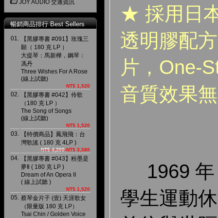
JOY AUDIO 交通資訊
★ 採用日本 S
暢銷商品排行 Best Sellers
透明膠配方
01.
【黑膠專書 #091】玫瑰三
願（ 180 克 LP ）
大提琴：馬新樺，鋼琴：
片，One-
馮丹
Three Wishes For A Rose
(線上試聽)
NT$ 1,520
音質效果無
02.
【黑膠專書 #042】伶歌
（180 克 LP ）
The Song of Songs
(線上試聽)
NT$ 1,520
03.
【特價商品】鳳飛飛：台
灣歌謠 ( 180 克 4LP )
NT$ 4,200
NT$ 3,580
04.
【黑膠專書 #043】粉墨是
1969 
夢Ⅱ ( 180 克 LP )
Dream of An Opera II
( 線上試聽 )
NT$ 1,520
學生運動休
05.
蔡琴金片子 (壹) 天涯歌女
（限量版 180 克 LP）
Tsai Chin / Golden Voice