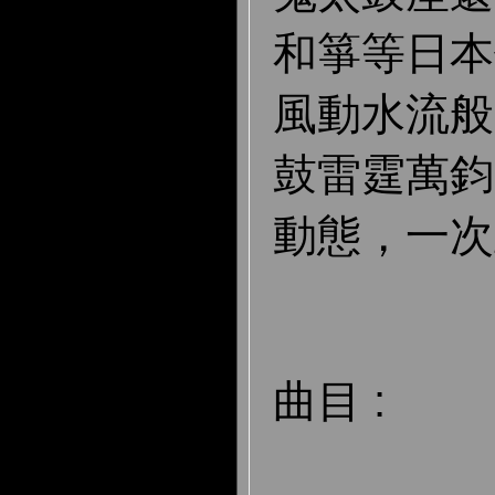
和箏等日本
風動水流般
鼓雷霆萬鈞
動態，一次
曲目 :