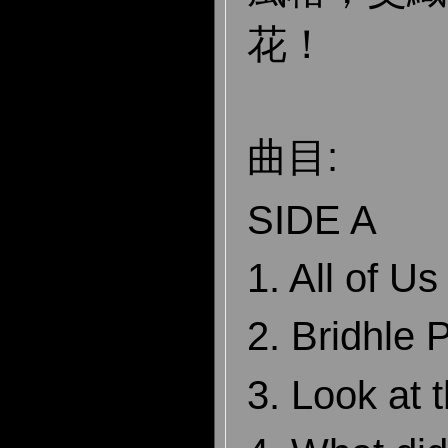
花！
曲目:
SIDE A
1. All of Us
2. Bridhle 
3. Look at 