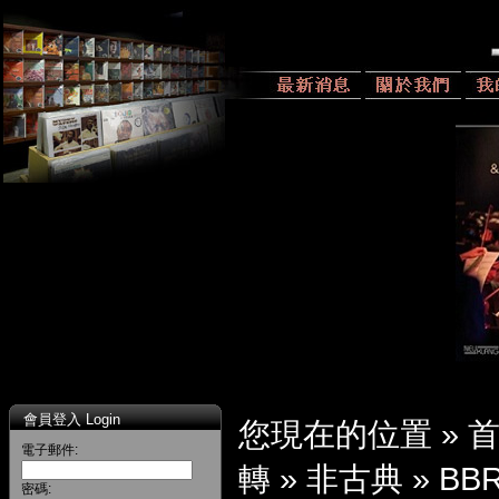
會員登入 Login
您現在的位置 »
電子郵件:
轉
»
非古典
»
BBR
密碼: