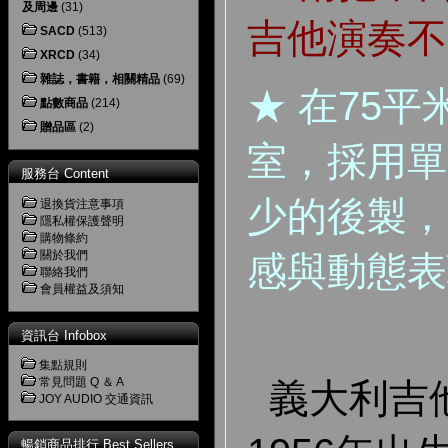
及周邊
(31)
吉他演奏不
SACD
(513)
XRCD
(34)
雜誌，書籍，相關精品
(69)
★ 在75
點數商品
(214)
贈品區
(2)
室，採用單
服務台 Content
少的後製，
退換貨注意事項
隱私權保護聲明
購物條約
關於我們
感與動態表
聯絡我們
會員權益及須知
資訊台 Infobox
集點規則
常見問題 Q ＆ A
義大利吉
JOY AUDIO 交通資訊
暢銷商品排行 Best Sellers