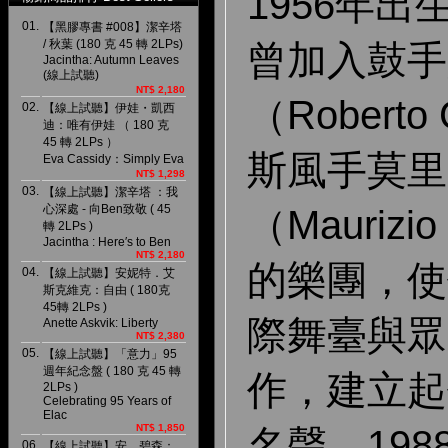
1956年
01.
【黑膠專書 #008】潔辛塔
/ 秋葉 (180 克 45 轉 2LPs)
曾加入鼓手
Jacintha: Autumn Leaves
(線上試聽)
NT$ 2,180
（Roberto
02.
【線上試聽】伊娃・凱西
迪：唯有伊娃 （ 180 克
45 轉 2LPs ）
斯風手莫里
Eva Cassidy：Simply Eva
NT$ 1,298
03.
【線上試聽】潔辛塔 ：我
心深處 - 向Ben致敬 ( 45
（Maurizio
轉 2LPs )
Jacintha : Here′s to Ben
NT$ 2,180
的樂團，使
04.
【線上試聽】安妮特．艾
斯克維克：自由 ( 180克
45轉 2LPs )
際舞臺與眾
Anette Askvik: Liberty
NT$ 2,380
05.
【線上試聽】「意力」95
週年紀念盤 ( 180 克 45 轉
作，建立起
2LPs )
Celebrating 95 Years of
Elac
NT$ 1,850
名聲。19
06.
【線上試聽】安．碧森：