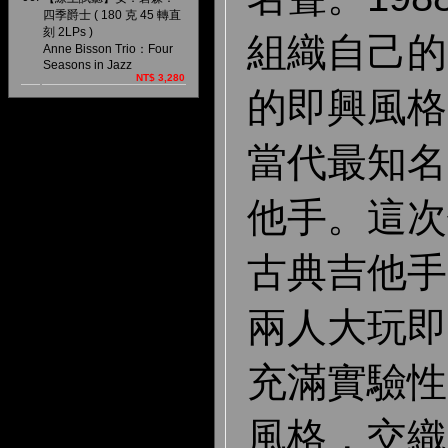
四季爵士 ( 180 克 45 轉直
刻 2LPs )
組織自己的
Anne Bisson Trio：Four
Seasons in Jazz
NT$ 3,280
的即興風格
當代最知名
他手。這次
古典吉他手
兩人大玩即
充滿實驗性
風格，交織