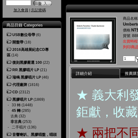
加入會員
|
忘記密碼
商品名稱
Umberto
商品目錄 Categories
NT$
價格:
USB數位母帶
(6)
貨號: BB
出貨時程
開盤帶
(18)
列印商
2016高雄展紀念CD專
區
(14)
復刻黑膠嚴選 100
(22)
RR 黑膠唱片 LP
(21)
詳細介紹
推薦購
瑞鳴 黑膠唱片 LP
(46)
代理廠牌
(1816)
★ 義大利
CD
(2312)
黑膠唱片 LP
(1869)
-
33 轉
(1448)
鉅獻，收藏
-
45 轉
(285)
古典
(32)
非古典
(253)
-
二手唱片
(136)
★ 兩把不
音響喇叭、黑膠唱盤，唱頭