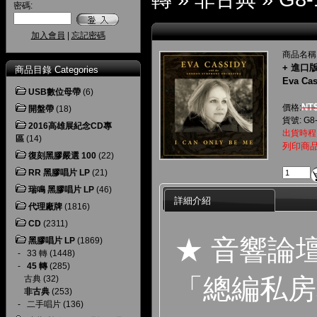
密碼:
加入會員
|
忘記密碼
商品名稱
+ 進口版 
商品目錄 Categories
Eva Cas
USB數位母帶
(6)
NT$
價格:
開盤帶
(18)
貨號: G8
2016高雄展紀念CD專
出貨時程
區
(14)
列印商
復刻黑膠嚴選 100
(22)
RR 黑膠唱片 LP
(21)
瑞鳴 黑膠唱片 LP
(46)
詳細介紹
代理廠牌
(1816)
CD
(2311)
★ 音響論
黑膠唱片 LP
(1869)
-
33 轉
(1448)
-
45 轉
(285)
「總編私房
古典
(32)
非古典
(253)
-
二手唱片
(136)