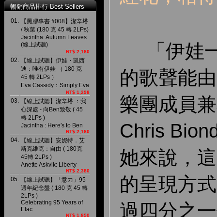
暢銷商品排行 Best Sellers
01.
【黑膠專書 #008】潔辛塔
/ 秋葉 (180 克 45 轉 2LPs)
Jacintha: Autumn Leaves
「伊娃一
(線上試聽)
NT$ 2,180
02.
【線上試聽】伊娃・凱西
迪：唯有伊娃 （ 180 克
的歌聲能由
45 轉 2LPs ）
Eva Cassidy：Simply Eva
NT$ 1,298
樂團成員兼
03.
【線上試聽】潔辛塔 ：我
心深處 - 向Ben致敬 ( 45
轉 2LPs )
Chris B
Jacintha : Here′s to Ben
NT$ 2,180
04.
【線上試聽】安妮特．艾
斯克維克：自由 ( 180克
她來說，這
45轉 2LPs )
Anette Askvik: Liberty
NT$ 2,380
的呈現方式
05.
【線上試聽】「意力」95
週年紀念盤 ( 180 克 45 轉
2LPs )
Celebrating 95 Years of
過四分之一
Elac
NT$ 1,850