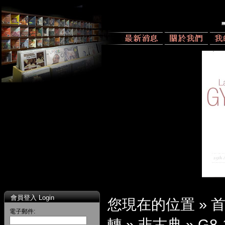
會員登入 Login
您現在的位置 »
電子郵件:
轉
»
非古典
»
G8-