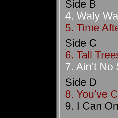
Side B
4. Waly Wa
5. Time Aft
Side C
6. Tall Tre
7. Ain’t No
S
ide D
8. You’ve 
9. I Can O