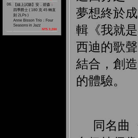
06.
【線上試聽】安．碧森：
夢想終於成
四季爵士 ( 180 克 45 轉直
刻 2LPs )
Anne Bisson Trio：Four
輯《我就是
Seasons in Jazz
NT$ 3,280
西迪的歌聲
結合，創造
的體驗。
同名曲〈