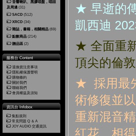
音響喇叭、黑膠唱盤，唱頭
★ 早逝的
及周邊
(31)
SACD
(512)
凱西迪 20
XRCD
(34)
雜誌，書籍，相關精品
(69)
點數商品
(214)
★ 全面重
贈品區
(2)
服務台 Content
頂尖的倫敦
退換貨注意事項
隱私權保護聲明
購物條約
★ 採
用最
關於我們
聯絡我們
會員權益及須知
術修復並以
資訊台 Infobox
重新混音精
集點規則
常見問題 Q ＆ A
JOY AUDIO 交通資訊
紅花，相得