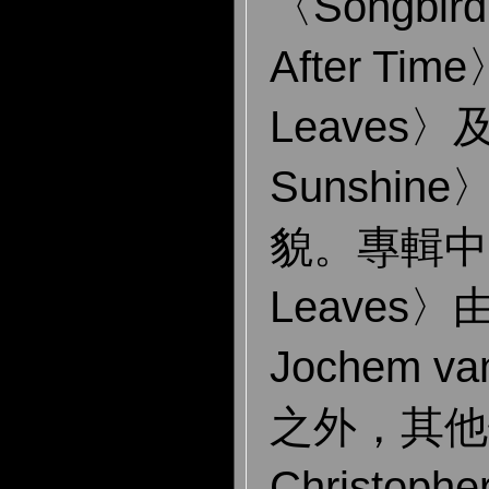
〈Songbi
After Ti
Leaves〉及
Sunshi
貌。專輯中除
Leaves〉由
Jochem va
之外，其他
Christoph