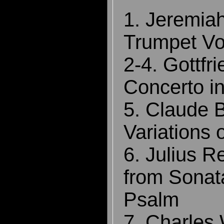
1. Jeremiah
Trumpet Vo
2-4. Gottfr
Concerto i
5. Claude B
Variations 
6. Julius 
from Sonat
Psalm
7. Charles