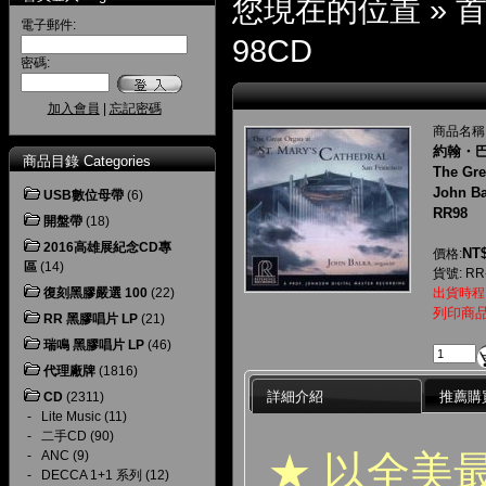
您現在的位置 »
電子郵件:
98CD
密碼:
加入會員
|
忘記密碼
商品名稱
約翰・
商品目錄 Categories
The Gre
John Ba
USB數位母帶
(6)
RR98
開盤帶
(18)
2016高雄展紀念CD專
NT$
價格:
區
(14)
貨號: RR
復刻黑膠嚴選 100
(22)
出貨時程
列印商
RR 黑膠唱片 LP
(21)
瑞鳴 黑膠唱片 LP
(46)
代理廠牌
(1816)
詳細介紹
推薦購
CD
(2311)
-
Lite Music
(11)
-
二手CD
(90)
★ 以全美
-
ANC
(9)
-
DECCA 1+1 系列
(12)