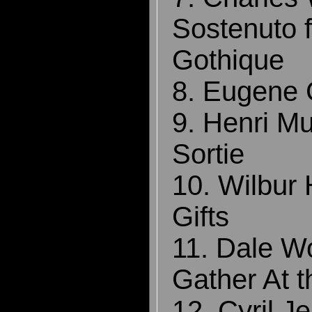
Sostenuto 
Gothique
8. Eugene 
9. Henri Mu
Sortie
10. Wilbur 
Gifts
11. Dale W
Gather At t
12. Cyril J