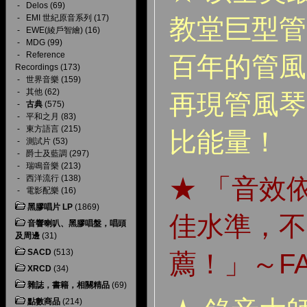
-
Delos
(69)
-
EMI 世紀原音系列
(17)
教堂巨型管
-
EWE(綾戶智繪)
(16)
-
MDG
(99)
-
Reference
百年的管風
Recordings
(173)
-
世界音樂
(159)
-
其他
(62)
再現管風琴
-
古典
(575)
-
平和之月
(83)
-
東方語言
(215)
比能量！
-
測試片
(53)
-
爵士及藍調
(297)
-
瑞鳴音樂
(213)
-
西洋流行
(138)
★ 「音效依
-
電影配樂
(16)
黑膠唱片 LP
(1869)
佳水準，不
音響喇叭、黑膠唱盤，唱頭
及周邊
(31)
SACD
(513)
薦！」～FA
XRCD
(34)
雜誌，書籍，相關精品
(69)
點數商品
(214)