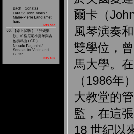
Bach：Sonatas
爾卡（John
Lara St. John, violin /
Marie-Pierre Langlamet,
harp
NT$ 580
風琴演奏和
06.
【線上試聽 】「弦燒樂
韻」帕格尼尼小提琴與吉
他奏鳴曲 ( CD )
雙學位，曾
Niccoló Paganini /
Sonatas for Violin and
Guitar
NT$ 580
馬大學。在
（1986
大教堂的管
監，在這張
18 世紀