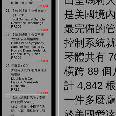
山聖瑪莉大
cello and guitar
NT$ 598
是美國境內
02.
【 線上試聽 】全體齊奏！
（ HDCD ）
Tutti! Orchestral Sampler
Reference Recordings
最完備的管
RR906
NT$ 360
03.
【 線上試聽 】金聲玉振 -
控制系統就
達拉斯管樂團精選集
Dallas Wind Symphony
Sampler / conducted by
Howard Dunn, Frederick
琴體共有 7
Fennell, Jerry Junkin
RR909
NT$ 360
04.
紅魔鬼 ( CD )
橫跨 89 
大植英次 指揮 明尼蘇達管
弦樂團
Mephisto & Co.
計 4,84
Eiji Oue, Minnesota
Orchestra
RR82
NT$ 550
一件多麼龐
05.
【線上試聽】巴哈：奏鳴
曲 ( 雙層 SACD )
拉拉．聖薔，小提琴 / 瑪
於美國愛達
莉．皮耶．蘭格拉美，豎
琴