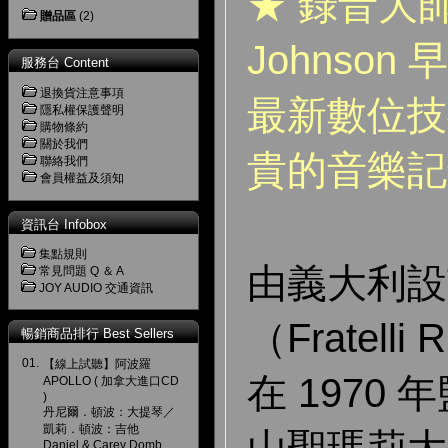
★ 錄
音大師 
贈品區
(2)
Johnso
服務台 Content
退換貨注意事項
最新數位技
隱私權保護聲明
購物條約
關於我們
貴的音樂記
聯絡我們
會員權益及須知
資訊台 Infobox
集點規則
由義大利設
常見問題 Q ＆ A
JOY AUDIO 交通資訊
（Fratelli
暢銷商品排行 Best Sellers
01.
【線上試聽】阿波羅
在 1970
APOLLO ( 加拿大進口CD
)
丹尼爾．頓波：大提琴／
凱莉．頓波：吉他
Daniel & Carey Domb,