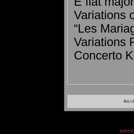
E flat majo
Variations
“Les Maria
Variations 
Concerto K
產品上架
版權所有 2