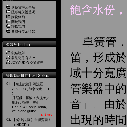
飽含水份，
退換貨注意事項
隱私權保護聲明
購物條約
關於我們
聯絡我們
會員權益及須知
單簧管，
資訊台 Infobox
集點規則
笛，形成於 
常見問題 Q ＆ A
JOY AUDIO 交通資訊
域十分寬廣
暢銷商品排行 Best Sellers
01.
【線上試聽】阿波羅
管樂器中的
APOLLO ( 加拿大進口CD
)
丹尼爾．頓波：大提琴／
音」。由於
凱莉．頓波：吉他
Daniel & Carey Domb,
cello and guitar
NT$ 598
出現的時間
02.
【 線上試聽 】全體齊奏！
（ HDCD ）