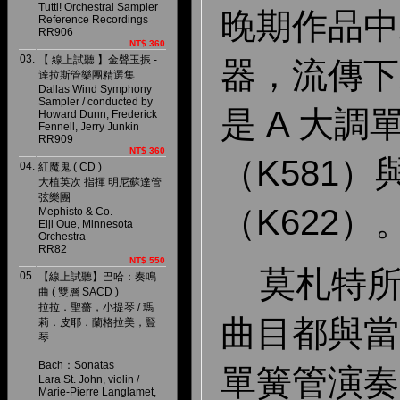
Tutti! Orchestral Sampler
晚期作品中
Reference Recordings
RR906
NT$ 360
03.
【 線上試聽 】金聲玉振 -
器，流傳下
達拉斯管樂團精選集
Dallas Wind Symphony
Sampler / conducted by
是 A 大
Howard Dunn, Frederick
Fennell, Jerry Junkin
RR909
NT$ 360
（K581
04.
紅魔鬼 ( CD )
大植英次 指揮 明尼蘇達管
弦樂團
（K622）
Mephisto & Co.
Eiji Oue, Minnesota
Orchestra
RR82
NT$ 550
莫札特所
05.
【線上試聽】巴哈：奏鳴
曲 ( 雙層 SACD )
拉拉．聖薔，小提琴 / 瑪
曲目都與當
莉．皮耶．蘭格拉美，豎
琴
Bach：Sonatas
單簧管演奏
Lara St. John, violin /
Marie-Pierre Langlamet,