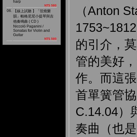
harp
NT$ 580
（Anton Sta
06.
【線上試聽 】「弦燒樂
韻」帕格尼尼小提琴與吉
他奏鳴曲 ( CD )
1753~1
Niccoló Paganini /
Sonatas for Violin and
Guitar
NT$ 580
的引介，莫
管的美好，
作。而這張
首單簧管協
C.14.0
奏曲（也是