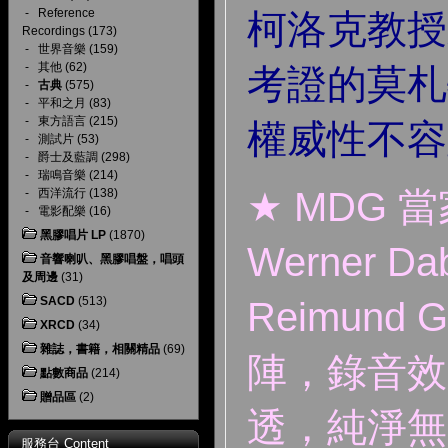
-
Reference
柯洛克教授
Recordings
(173)
-
世界音樂
(159)
-
其他
(62)
考證的莫札
-
古典
(575)
-
平和之月
(83)
-
東方語言
(215)
權威性不容
-
測試片
(53)
-
爵士及藍調
(298)
-
瑞鳴音樂
(214)
★ MDG
-
西洋流行
(138)
-
電影配樂
(16)
黑膠唱片 LP
(1870)
Werner Da
音響喇叭、黑膠唱盤，唱頭
及周邊
(31)
SACD
(513)
Reimund 
XRCD
(34)
雜誌，書籍，相關精品
(69)
陣，錄音效
點數商品
(214)
贈品區
(2)
透，純淨無
服務台 Content