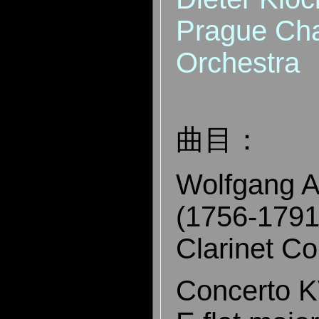
Prague Ch
Orchestra
曲目：
Wolfgang 
(1756-1791
Clarinet C
Concerto K