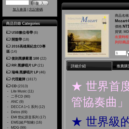
加入會員
|
忘記密碼
商品名稱
Mozart‧
商品目錄 Categories
NT$
價格:
貨號: MDG
USB數位母帶
(6)
出貨時程
開盤帶
(18)
列印商
2016高雄展紀念CD專
區
(14)
復刻黑膠嚴選 100
(22)
RR 黑膠唱片 LP
(21)
詳細介紹
推薦購
瑞鳴 黑膠唱片 LP
(46)
代理廠牌
(1817)
★ 世界首
CD
(2313)
-
Lite Music
(11)
-
二手CD
(90)
管協奏曲」
-
ANC
(9)
-
DECCA 1+1 系列
(12)
-
Delos
(69)
-
EMI 世紀原音系列
(17)
★ 世界級
-
EWE(綾戶智繪)
(16)
-
MDG
(99)