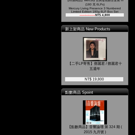
【特價商品】Mercury 古典發燒錄音套裝 III
(180 克 6LPs)
Mercury Living Presence 3 Numbered
Limited Edition 180g 6LP Box Set
NT$ 5,200
NT$ 4,800
新上架商品 New Products
【二手LP寄售】鄧麗君 / 鄧麗君十
五週年
NT$ 19,800
點數商品 Spoint
【點數商品】音響論壇 第 324 期 (
2015 九月號 )