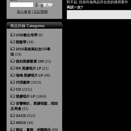
對不起, 目前尚無商品符合您的搜尋要件.
再試一次?
加入會員
|
忘記密碼
商品目錄 Categories
USB數位母帶
(6)
開盤帶
(18)
2016高雄展紀念CD專
區
(14)
復刻黑膠嚴選 100
(21)
RR 黑膠唱片 LP
(21)
瑞鳴 黑膠唱片 LP
(46)
代理廠牌
(1815)
CD
(2311)
黑膠唱片 LP
(1864)
音響喇叭、黑膠唱盤，唱頭
及周邊
(31)
SACD
(512)
XRCD
(34)
雜誌，書籍，相關精品
(69)