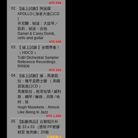
NT$ 598
02.
【線上試聽】阿波羅
APOLLO ( 加拿大進口CD
)
丹尼爾．頓波：大提琴／
凱莉．頓波：吉他
Daniel & Carey Domb,
cello and guitar
NT$ 598
03.
【 線上試聽 】全體齊奏！
（ HDCD ）
Tutti! Orchestral Sampler
Reference Recordings
RR906
NT$ 360
04.
【線上試聽】修．馬塞凱
拉：幾乎是爵士樂 （ 美國
原裝進口CD ）
馬塞凱拉，粗管短號 / 威利
斯，鋼琴 / 赫德，貝斯 / 哈
特，鼓
Hugh Masekela：Almost
Like Being In Jazz
NT$ 1,380
05.
【點數商品】台製唱片外
套 33 x 33 （透明 PP塑膠
材質 無夾鍊）20個
兌換點數:9