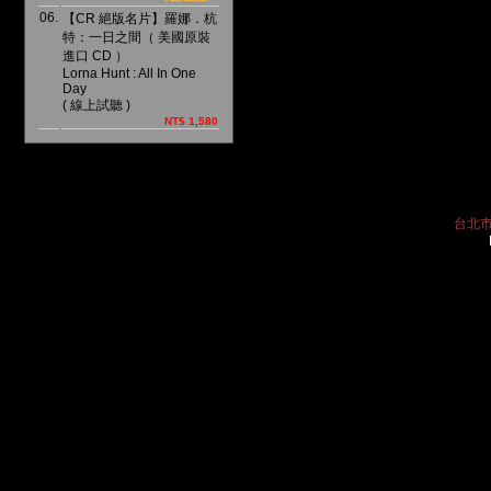
06.
【CR 絕版名片】羅娜．杭
特：一日之間（ 美國原裝
進口 CD ）
Lorna Hunt : All In One
Day
( 線上試聽 )
NT$ 1,580
台北市中