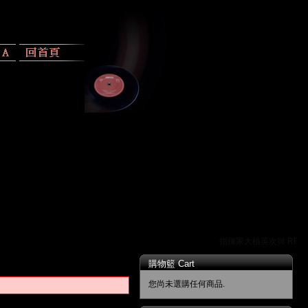
指揮家大植英次與 RR 唱
購物籃 Cart
您尚未選購任何商品.