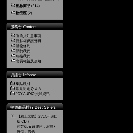
點數商品
(214)
贈品區
(2)
服務台 Content
退換貨注意事項
隱私權保護聲明
購物條約
關於我們
聯絡我們
會員權益及須知
資訊台 Infobox
集點規則
常見問題 Q ＆ A
JOY AUDIO 交通資訊
暢銷商品排行 Best Sellers
01.
【線上試聽】2V1G ( 進口
版 CD )
何芸妮 & 戴麗津，演唱 /
羅傑，吉他