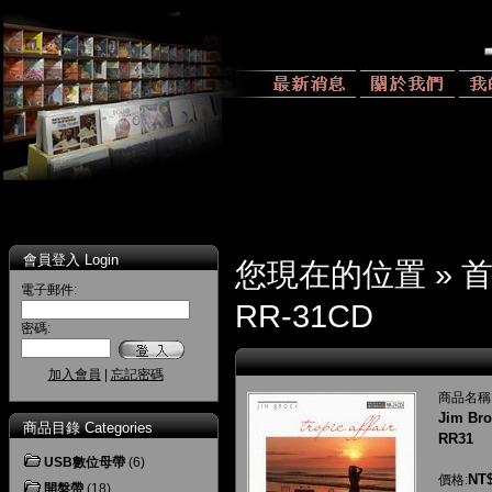
會員登入 Login
您現在的位置 »
電子郵件:
RR-31CD
密碼:
加入會員
|
忘記密碼
商品名稱
Jim Bro
商品目錄 Categories
RR31
USB數位母帶
(6)
NT$
價格:
開盤帶
(18)