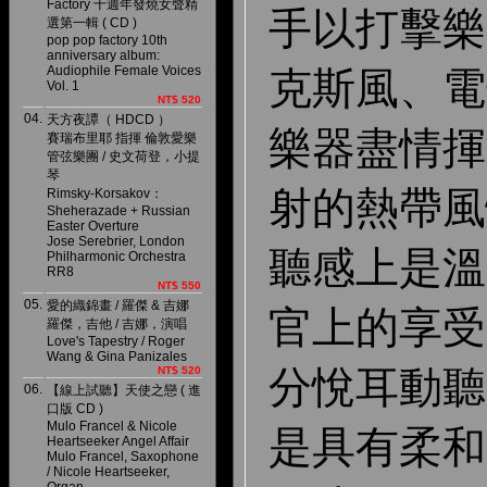
Factory 十週年發燒女聲精
手以打擊樂
選第一輯 ( CD )
pop pop factory 10th
anniversary album:
Audiophile Female Voices
克斯風、電
Vol. 1
NT$ 520
04.
天方夜譚（ HDCD ）
樂器盡情揮
賽瑞布里耶 指揮 倫敦愛樂
管弦樂團 / 史文荷登，小提
琴
射的熱帶風
Rimsky-Korsakov：
Sheherazade + Russian
Easter Overture
Jose Serebrier, London
聽感上是溫
Philharmonic Orchestra
RR8
NT$ 550
05.
愛的織錦畫 / 羅傑 & 吉娜
官上的享受
羅傑，吉他 / 吉娜，演唱
Love's Tapestry / Roger
Wang & Gina Panizales
分悅耳動聽
NT$ 520
06.
【線上試聽】天使之戀 ( 進
口版 CD )
Mulo Francel & Nicole
是具有柔和
Heartseeker Angel Affair
Mulo Francel, Saxophone
/ Nicole Heartseeker,