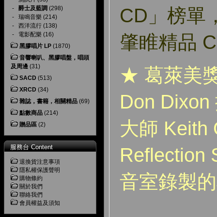
-
爵士及藍調
(298)
CD」榜單
-
瑞鳴音樂
(214)
-
西洋流行
(138)
-
電影配樂
(16)
肇睢精品 
黑膠唱片 LP
(1870)
音響喇叭、黑膠唱盤，唱頭
及周邊
(31)
★ 葛萊美
SACD
(513)
XRCD
(34)
Don Dix
雜誌，書籍，相關精品
(69)
點數商品
(214)
大師 Keith 
贈品區
(2)
服務台 Content
Reflection
退換貨注意事項
隱私權保護聲明
音室錄製的
購物條約
關於我們
聯絡我們
會員權益及須知