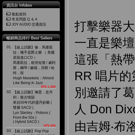
資訊台 Infobox
集點規則
常見問題 Q ＆ A
打擊樂器大
JOY AUDIO 交通資訊
暢銷商品排行 Best Sellers
一直是樂壇
01.
【線上試聽】修．馬塞凱
拉：幾乎是爵士樂 （ 美國
這張「熱帶
原裝進口CD ）
馬塞凱拉，粗管短號 / 威利
斯，鋼琴 / 赫德，貝斯 / 哈
RR 唱片
特，鼓
Hugh Masekela：Almost
Like Being In Jazz
NT$ 1,380
別邀請了葛
02.
【線上試聽】琳恩．史丹
利：復古情韻
來自50年代的靈丹妙藥 (
人 Don D
雙層 SACD )
Lyn Stanley：Potions (
From the 50s )
( Hybrid SACD )
由吉姆‧布
NT$ 990
03.
【線上試聽】Pop Pop