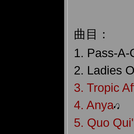
曲目：
1. Pass-A-G
2. Ladies 
3. Tropic Af
4. Anya
5. Quo Qui