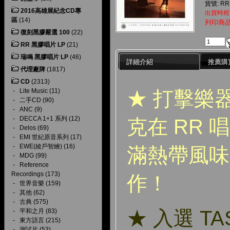
貨號: RR
2016高雄展紀念CD專
出貨時程
區
(14)
列印商
復刻黑膠嚴選 100
(22)
RR 黑膠唱片 LP
(21)
瑞鳴 黑膠唱片 LP
(46)
詳細介紹
推薦購
代理廠牌
(1817)
CD
(2313)
★ 打擊樂
-
Lite Music
(11)
-
二手CD
(90)
-
ANC
(9)
-
DECCA 1+1 系列
(12)
克在 RR
-
Delos
(69)
-
EMI 世紀原音系列
(17)
-
EWE(綾戶智繪)
(16)
滿熱帶風味
-
MDG
(99)
-
Reference
Recordings
(173)
作！
-
世界音樂
(159)
-
其他
(62)
-
古典
(575)
★ 入選 T
-
平和之月
(83)
-
東方語言
(215)
-
測試片
(53)