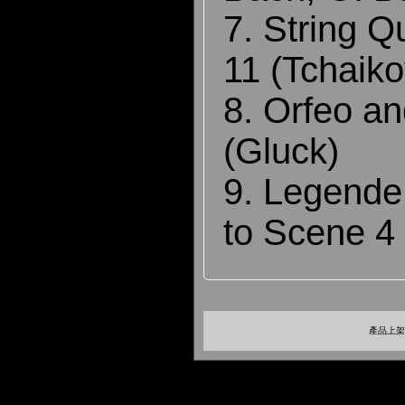
7. String Q
11 (Tchaik
8. Orfeo an
(Gluck)
9. Legende
to Scene 4
產品上架時