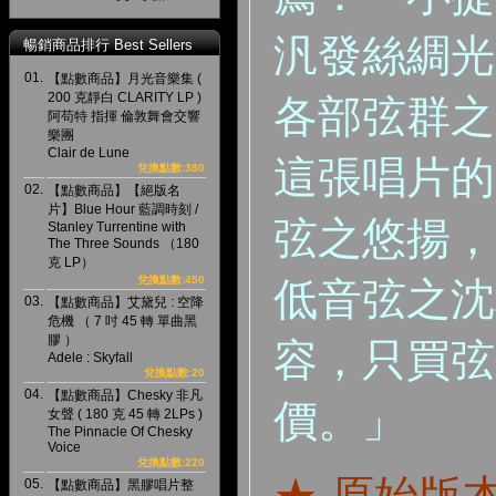
汎發絲綢光
暢銷商品排行 Best Sellers
01.
【點數商品】月光音樂集 (
200 克靜白 CLARITY LP )
各部弦群之
阿苟特 指揮 倫敦舞會交響
樂團
Clair de Lune
這張唱片的
兌換點數:380
02.
【點數商品】【絕版名
片】Blue Hour 藍調時刻 /
弦之悠揚，
Stanley Turrentine with
The Three Sounds （180
克 LP）
兌換點數:450
低音弦之沈
03.
【點數商品】艾黛兒 : 空降
危機 （ 7 吋 45 轉 單曲黑
膠 ）
容，只買弦
Adele : Skyfall
兌換點數:20
04.
【點數商品】Chesky 非凡
價。」
女聲 ( 180 克 45 轉 2LPs )
The Pinnacle Of Chesky
Voice
兌換點數:220
05.
【點數商品】黑膠唱片整