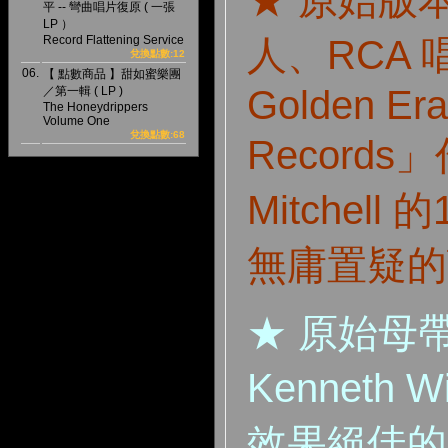
★ 原始版
平 -- 彎曲唱片復原 ( 一張
LP ）
Record Flattening Service
人、RCA 
兌換點數:12
06.
【 點數商品 】甜如蜜樂團
Golden Era
／第一輯 ( LP )
The Honeydrippers
Volume One
兌換點數:68
Records」
Mitchell
無庸置疑的
★ 原始母
Kenneth W
效果絕佳的 Ki