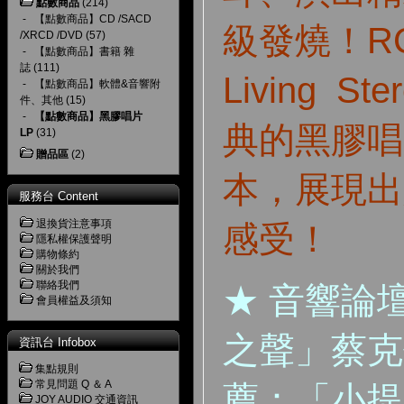
點數商品
(214)
-
【點數商品】CD /SACD
級發燒！RC
/XRCD /DVD
(57)
-
【點數商品】書籍 雜
誌
(111)
Living S
-
【點數商品】軟體&音響附
件、其他
(15)
-
【點數商品】黑膠唱片
典的黑膠唱
LP
(31)
贈品區
(2)
本，展現出
服務台 Content
退換貨注意事項
感受！
隱私權保護聲明
購物條約
關於我們
聯絡我們
★ 音響論壇
會員權益及須知
之聲」蔡克
資訊台 Infobox
集點規則
常見問題 Q ＆ A
薦：「小提
JOY AUDIO 交通資訊