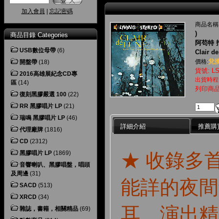
加入會員
|
忘記密碼
商品名稱
)
商品目錄 Categories
阿苟特 
USB數位母帶
(6)
Clair d
兌換
價格:
開盤帶
(18)
貨號: LS
2016高雄展紀念CD專
出貨時程
區
(14)
列印商
復刻黑膠嚴選 100
(22)
RR 黑膠唱片 LP
(21)
瑞鳴 黑膠唱片 LP
(46)
詳細介紹
推薦購
代理廠牌
(1816)
CD
(2312)
★ 收錄多
黑膠唱片 LP
(1869)
音響喇叭、黑膠唱盤，唱頭
及周邊
(31)
能詳的夜間
SACD
(513)
XRCD
(34)
耳、演出精
雜誌，書籍，相關精品
(69)