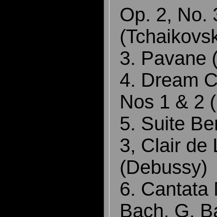
Op. 2, No. 
(Tchaikov
3. Pavane 
4. Dream Ch
Nos 1 & 2 
5. Suite B
3, Clair de
(Debussy
6. Cantata 
Bach, G. 