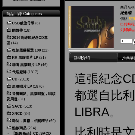
商品名稱
紀念碟
商品目錄 Categories
兌換
價格:
USB數位母帶
(6)
出貨時程
列印商
開盤帶
(18)
2016高雄展紀念CD專
區
(14)
復刻黑膠嚴選 100
(22)
詳細介紹
推薦購
RR 黑膠唱片 LP
(21)
瑞鳴 黑膠唱片 LP
(46)
代理廠牌
(1817)
這張紀念C
CD
(2313)
黑膠唱片 LP
(1870)
都選自比利
音響喇叭、黑膠唱盤，唱頭
及周邊
(31)
SACD
(513)
LIBRA。
XRCD
(34)
雜誌，書籍，相關精品
(69)
比利時是文
點數商品
(214)
-
【點數商品】CD /SACD