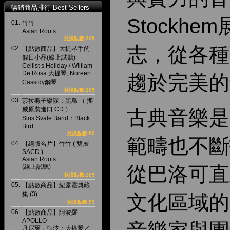
暢銷商品排行 Best Sellers
Stockh
01.
竹竹
Asian Roots
兌換點數:205
志，從各種
02.
【點數商品】大提琴手的
假日小品(線上試聽)
Cellist s Holiday / William
De Rosa 大提琴, Noreen
趨於完美的
Cassidy鋼琴
兌換點數:205
03.
莎拉燕子樂隊：黑鳥 （ 挪
威原裝進口 CD ）
古典音樂是
Siris Svale Band：Black
Bird
兌換點數:80
範疇也不斷
04.
【絕版名片】竹竹 ( 雙層
SACD )
Asian Roots
從巴洛可直
(線上試聽)
兌換點數:205
05.
【點數商品】紀露霞典藏
集 (3)
文化區域的
兌換點數:99
06.
【點數商品】阿波羅
APOLLO
丹尼爾．頓波：大提琴／