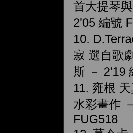
首大提琴與
2'05 編號 
10. D.Ter
寂 選自歌
斯 － 2'19
11. 雍根
水彩畫作 － 
FUG518