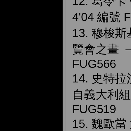
12. 葛令
4'04 編號 
13. 穆梭
覽會之畫 － 
FUG566
14. 史特
自義大利組曲
FUG519
15. 魏歐