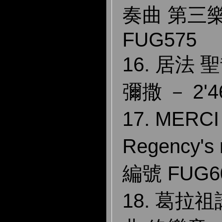
奏曲 第三樂章
FUG575
16. 居法
彌撒 － 2'4
17. MER
Regency's 
編號 FUG6
18. 葛拉