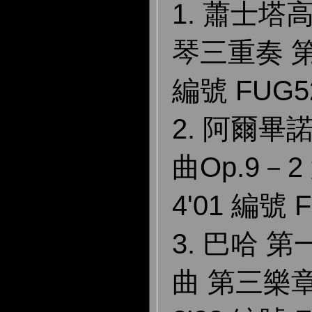
1. 蕭士塔
琴三重奏 第
編號 FUG5
2. 阿爾畢
曲Op.9－
4'01 編號 
3. 巴哈 
曲 第三樂