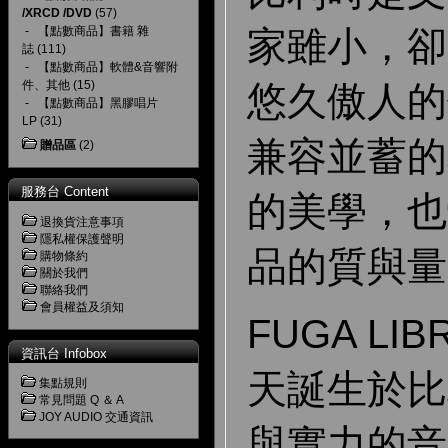
/XRCD /DVD
(57)
-
【點數商品】書籍 雜
家雖小，卻
誌
(111)
-
【點數商品】軟體&音響附
件、其他
(15)
悠久傲人的
-
【點數商品】黑膠唱片
LP
(31)
兼容並蓄的
贈品區
(2)
服務台 Content
的美學，也
退換貨注意事項
隱私權保護聲明
品的質與量
購物條約
關於我們
聯絡我們
會員權益及須知
FUGA LI
資訊台 Infobox
天誕生於比
集點規則
常見問題 Q ＆ A
JOY AUDIO 交通資訊
與實力的音樂