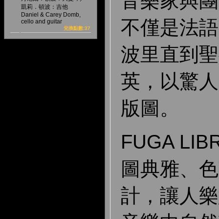
音樂家與團
凱莉．頓波：吉他
Daniel & Carey Domb,
不僅是法語
cello and guitar
兌換點數:37
波里直到聖
英，以驚人
版圖。
FUGA L
圖典雅、色
計，讓人樂