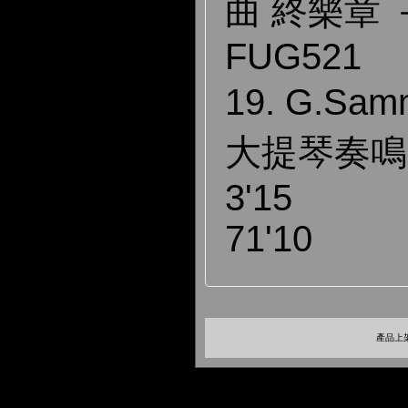
曲 終樂章 －
FUG521
19. G.Sa
大提琴奏鳴
3'15
71'10
產品上架