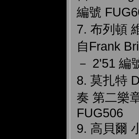
編號 FUG6
7. 布列頓
自Frank 
－ 2'51 編
8. 莫扎特
奏 第二樂章 
FUG506
9. 高貝爾