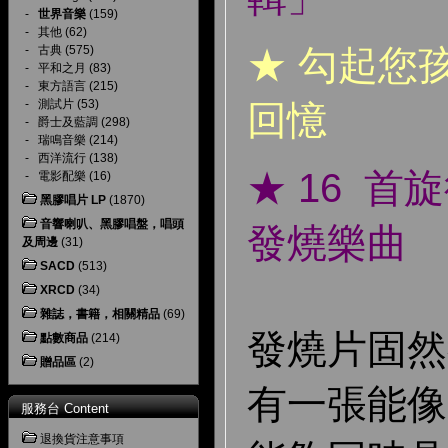
-
世界音樂
(159)
-
其他
(62)
-
古典
(575)
★ 勾起您
-
平和之月
(83)
-
東方語言
(215)
-
測試片
(53)
回憶
-
爵士及藍調
(298)
-
瑞鳴音樂
(214)
-
西洋流行
(138)
★ 16 
-
電影配樂
(16)
黑膠唱片 LP
(1870)
音響喇叭、黑膠唱盤，唱頭
發燒樂曲
及周邊
(31)
SACD
(513)
XRCD
(34)
雜誌，書籍，相關精品
(69)
發燒片固然
點數商品
(214)
贈品區
(2)
有一張能像
服務台 Content
退換貨注意事項