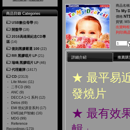
商品名稱
To My D
商品目錄 Categories
NT$
價格:
貨號: MS
USB數位母帶
(6)
出貨時程
開盤帶
(18)
列印商
2016高雄展紀念CD專
區
(14)
復刻黑膠嚴選 100
(22)
RR 黑膠唱片 LP
(21)
詳細介紹
推薦購
瑞鳴 黑膠唱片 LP
(46)
代理廠牌
(1817)
★ 最平易
CD
(2313)
-
Lite Music
(11)
-
二手CD
(90)
發燒片
-
ANC
(9)
-
DECCA 1+1 系列
(12)
-
Delos
(69)
-
EMI 世紀原音系列
(17)
★ 最有效
-
EWE(綾戶智繪)
(16)
-
MDG
(99)
-
Reference
輯」
Recordings
(173)