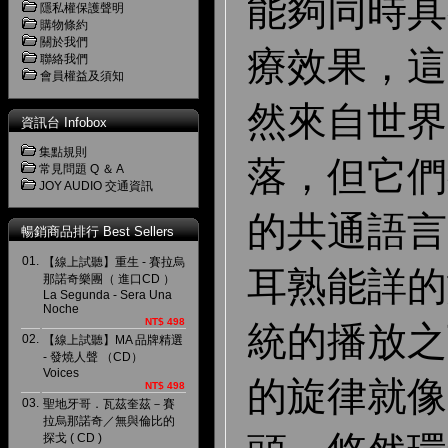
能夠同時具
隱私權保護聲明
購物條約
關於我們
療效果，這
聯絡我們
會員權益及須知
然來自世界
資訊台 Infobox
集點規則
落，但它們
常見問題 Q ＆ A
JOY AUDIO 交通資訊
的共通語言
暢銷商品排行 Best Sellers
01.
【線上試聽】重生 - 賽拉烏
耳熟能詳的
那諾奇樂團（ 進口CD ）
La Segunda - Sera Una
Noche
NT$ 498
統的播放之
02.
【線上試聽】MA 品牌精選
- 發燒人聲 （CD）
Voices
的旋律就像
NT$ 498
03.
聖地牙哥．瓦茲奎茲－賽
拉烏那諾奇／無與倫比的
探戈 ( CD )