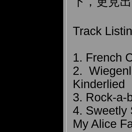
下，更見出
Track Listi
1. French 
2. Wiegenl
Kinderlied
3. Rock-a-
4. Sweetly
My Alice Fa