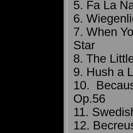
5. Fa La N
6. Wiegenl
7. When Y
Star
8. The Lit
9. Hush a L
10. Becaus
Op.56
11. Swedis
12. Becreu