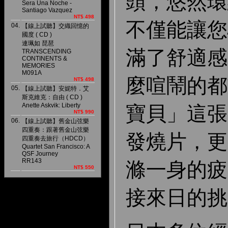
頭，悠然環
Sera Una Noche -
Santiago Vazquez
NT$ 498
不僅能讓您
04.
【線上試聽】交織回憶的
國度 ( CD )
連珮如 琵琶
滿了舒適感
TRANSCENDING
CONTINENTS &
MEMORIES
M091A
麼喧鬧的都
NT$ 498
05.
【線上試聽】安妮特．艾
斯克維克：自由 ( CD )
Anette Askvik: Liberty
寶貝」這張
NT$ 990
06.
【線上試聽】舊金山弦樂
四重奏：跟著舊金山弦樂
發燒片，更
四重奏去旅行（HDCD）
Quartet San Francisco: A
QSF Journey
RR143
滌一身的疲
NT$ 550
接來日的挑