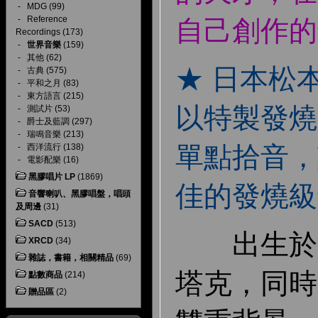
-
MDG
(99)
-
Reference
自己創作的
Recordings
(173)
-
世界音樂
(159)
-
其他
(62)
★ 日本松
-
古典
(575)
-
平和之月
(83)
-
東方語言
(215)
以特製發燒
-
測試片
(53)
-
爵士及藍調
(297)
-
瑞鳴音樂
(213)
單點拾音，
-
西洋流行
(138)
-
電影配樂
(16)
黑膠唱片 LP
(1869)
佳的發燒級
音響喇叭、黑膠唱盤，唱頭
及周邊
(31)
SACD
(513)
出生於加
XRCD
(34)
雜誌，書籍，相關精品
(69)
塔克，同時
點數商品
(214)
贈品區
(2)