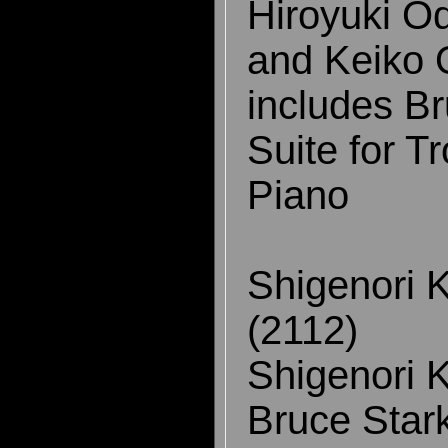
Hiroyuki Od
and Keiko O
includes Br
Suite for 
Piano
Shigenori K
(2112)
Shigenori K
Bruce Stark