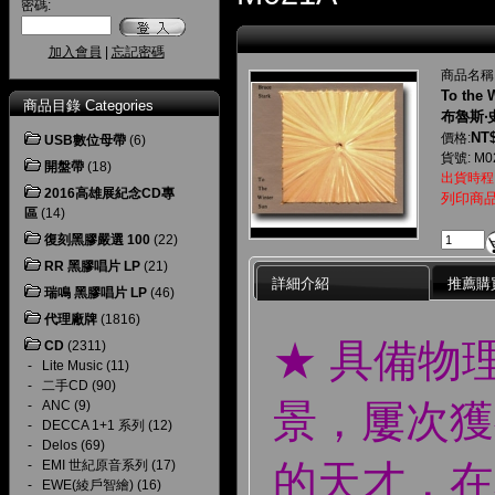
密碼:
加入會員
|
忘記密碼
商品名稱
To the 
商品目錄 Categories
布魯斯‧
NT$
價格:
USB數位母帶
(6)
貨號: M0
開盤帶
(18)
出貨時程
2016高雄展紀念CD專
列印商
區
(14)
復刻黑膠嚴選 100
(22)
RR 黑膠唱片 LP
(21)
詳細介紹
推薦購
瑞鳴 黑膠唱片 LP
(46)
代理廠牌
(1816)
★ 具備物
CD
(2311)
-
Lite Music
(11)
-
二手CD
(90)
景，屢次獲
-
ANC
(9)
-
DECCA 1+1 系列
(12)
-
Delos
(69)
的天才，在
-
EMI 世紀原音系列
(17)
-
EWE(綾戶智繪)
(16)