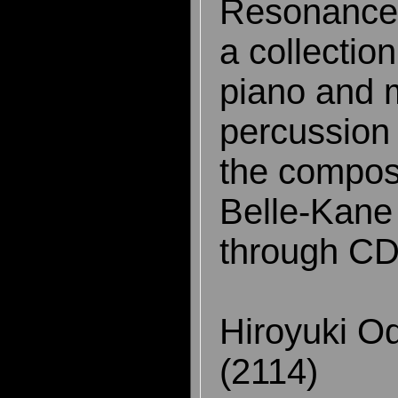
Resonance
a collection
piano and m
percussion
the compos
Belle-Kane
through C
Hiroyuki Od
(2114)