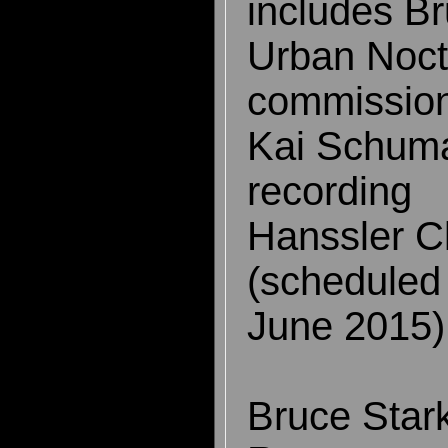
includes Br
Urban Noct
commission
Kai Schuma
recording
Hanssler C
(scheduled 
June 2015)
Bruce Star