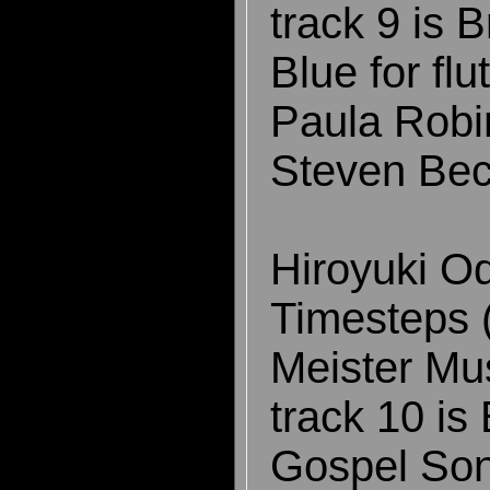
track 9 is 
Blue for fl
Paula Robin
Steven Bec
Hiroyuki Od
Timesteps 
Meister Mu
track 10 is
Gospel Son