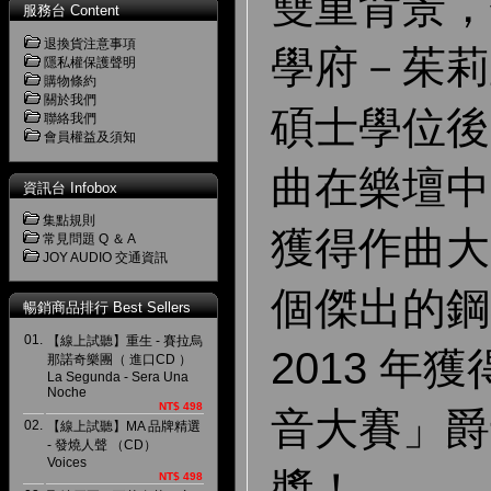
雙重背景，
服務台 Content
退換貨注意事項
學府－茱莉
隱私權保護聲明
購物條約
關於我們
碩士學位後
聯絡我們
會員權益及須知
曲在樂壇
中
資訊台 Infobox
集點規則
獲得作曲大
常見問題 Q ＆ A
JOY AUDIO 交通資訊
個傑出的鋼
暢銷商品排行 Best Sellers
01.
【線上試聽】重生 - 賽拉烏
2013 年
那諾奇樂團（ 進口CD ）
La Segunda - Sera Una
Noche
NT$ 498
音大賽」爵
02.
【線上試聽】MA 品牌精選
- 發燒人聲 （CD）
Voices
獎！
NT$ 498