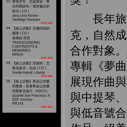
03.
聖地牙哥．瓦茲奎茲－賽
拉烏那諾奇／無與倫比的
探戈 ( CD )
長年旅居
Sera Una Noche -
Santiago Vazquez
NT$ 498
04.
【線上試聽】交織回憶的
克，自然成為
國度 ( CD )
連珮如 琵琶
TRANSCENDING
合作對象。繼
CONTINENTS &
MEMORIES
M091A
NT$ 498
專輯《夢曲
05.
【線上試聽】安妮特．艾
斯克維克：自由 ( CD )
Anette Askvik: Liberty
NT$ 990
展現作曲與
06.
【線上試聽】舊金山弦樂
四重奏：跟著舊金山弦樂
四重奏去旅行（HDCD）
與中提琴、
Quartet San Francisco: A
QSF Journey
RR143
NT$ 550
與低音號合