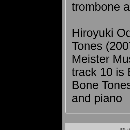
trombone a
Hiroyuki Od
Tones (200
Meister Mu
track 10 is
Bone Tones
and piano
產品上架