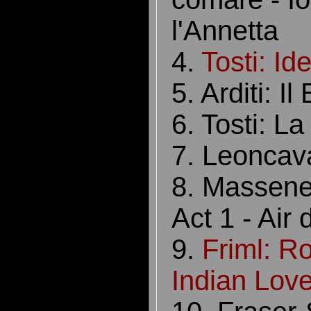
l'Annetta
4.
Tosti: Ide
5. Arditi: I
6. Tosti: 
7. Leoncav
8. Massene
Act 1 - Ai
9.
Friml: R
Indian Love