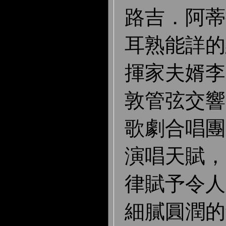
路吉．阿蒂
耳熟能詳的
揮家夫婿李
敦管弦交響
歌劇合唱團
演唱天賦，
律賦予令人
細膩圓潤的