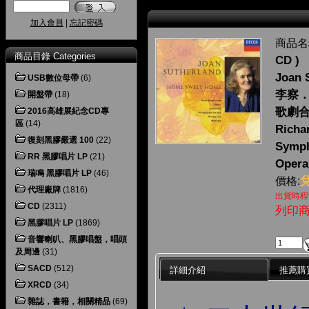
加入會員
|
忘記密碼
商品名
商品目錄 Categories
CD )
Joan 
USB數位母帶
(6)
李察．
開盤帶
(18)
歌劇
2016高雄展紀念CD專
區
(14)
Richa
復刻黑膠嚴選 100
(22)
Symph
RR 黑膠唱片 LP
(21)
Opera
瑞鳴 黑膠唱片 LP
(46)
價格:
代理廠牌
(1816)
出貨時程
CD
(2311)
列印
黑膠唱片 LP
(1869)
音響喇叭、黑膠唱盤，唱頭
及周邊
(31)
SACD
(512)
詳細介紹
推薦購
XRCD
(34)
雜誌，書籍，相關精品
(69)