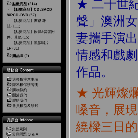
★ 二十世
點數商品
(214)
-
【點數商品】CD /SACD
/XRCD /DVD
(57)
聲」澳洲女
-
【點數商品】書籍 雜
誌
(111)
-
【點數商品】軟體&音響附
妻攜手演出
件、其他
(15)
-
【點數商品】黑膠唱片
LP
(31)
情感和戲劇
贈品區
(2)
作品。
服務台 Content
退換貨注意事項
隱私權保護聲明
★ 光輝燦
購物條約
關於我們
聯絡我們
嗓音，展現
會員權益及須知
資訊台 Infobox
繞樑三日的
集點規則
常見問題 Q ＆ A