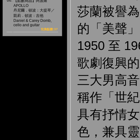
06.
【點數商品】阿波羅
APOLLO
莎蘭被譽為
丹尼爾．頓波：大提琴／
凱莉．頓波：吉他
Daniel & Carey Domb,
的「美聲」
cello and guitar
兌換點數:37
1950 至 
歌劇復興的
三大男高音
稱作「世紀
具有抒情女
色，兼具靈