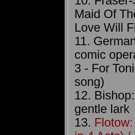
10. Fraser
Maid Of Th
Love Will
11. German
comic opera
3 - For Ton
song)
12. Bishop:
gentle lar
13.
Flotow: