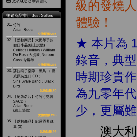
級的發燒人
JOY AUDIO 交通資訊
暢銷商品排行 Best Sellers
體驗！
01.
竹竹
Asian Roots
兌換點數:205
★ 本片為 1
02.
【點數商品】大提琴手的
假日小品(線上試聽)
Cellist s Holiday / William
De Rosa 大提琴, Noreen
錄音，典型的
Cassidy鋼琴
兌換點數:205
03.
莎拉燕子樂隊：黑鳥 （ 挪
時期珍貴作
威原裝進口 CD ）
Siris Svale Band：Black
Bird
為九零年代
兌換點數:80
04.
【絕版名片】竹竹 ( 雙層
SACD )
Asian Roots
少，更屬難
(線上試聽)
兌換點數:205
05.
【點數商品】紀露霞典藏
集 (3)
澳大利亞
兌換點數:99