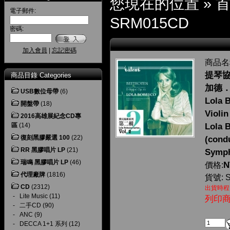
您現在的位置 »
電子郵件:
SRM015CD
密碼:
加入會員
|
忘記密碼
商品名
提琴協
商品目錄 Categories
加德．
USB數位母帶
(6)
Lola 
開盤帶
(18)
Violi
2016高雄展紀念CD專
區
(14)
Lola 
復刻黑膠嚴選 100
(22)
(cond
RR 黑膠唱片 LP
(21)
Symph
瑞鳴 黑膠唱片 LP
(46)
N
價格:
代理廠牌
(1816)
貨號: 
CD
(2312)
出貨時程
-
Lite Music
(11)
列印
-
二手CD
(90)
-
ANC
(9)
-
DECCA 1+1 系列
(12)