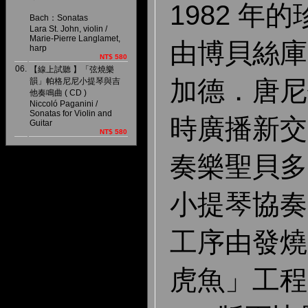
1982 年
Bach：Sonatas
Lara St. John, violin /
Marie-Pierre Langlamet,
由博貝絲庫
harp
NT$ 580
06.
【線上試聽 】「弦燒樂
加德．唐尼
韻」帕格尼尼小提琴與吉
他奏鳴曲 ( CD )
Niccoló Paganini /
Sonatas for Violin and
時廣播新交
Guitar
NT$ 580
奏樂聖貝多
小提琴協奏
工序由發燒
虎魚」工程