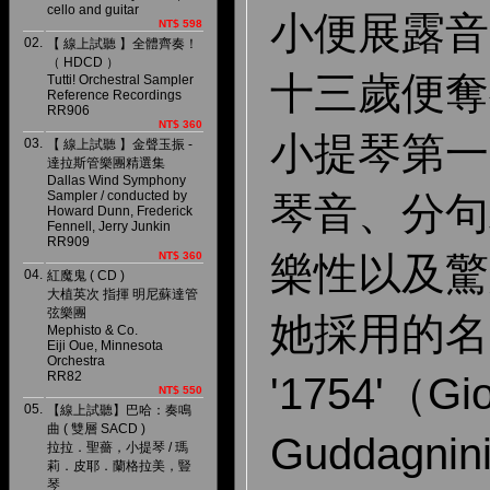
cello and guitar
小便展露音
NT$ 598
02.
【 線上試聽 】全體齊奏！
（ HDCD ）
十三歲便奪
Tutti! Orchestral Sampler
Reference Recordings
RR906
NT$ 360
小提琴第一
03.
【 線上試聽 】金聲玉振 -
達拉斯管樂團精選集
Dallas Wind Symphony
Sampler / conducted by
琴音、分句
Howard Dunn, Frederick
Fennell, Jerry Junkin
RR909
NT$ 360
樂性以及驚
04.
紅魔鬼 ( CD )
大植英次 指揮 明尼蘇達管
弦樂團
她採用的名
Mephisto & Co.
Eiji Oue, Minnesota
Orchestra
RR82
'1754'（Gio
NT$ 550
05.
【線上試聽】巴哈：奏鳴
曲 ( 雙層 SACD )
Guddagni
拉拉．聖薔，小提琴 / 瑪
莉．皮耶．蘭格拉美，豎
琴