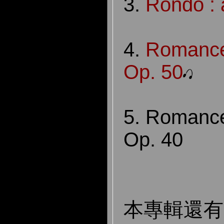
3.
Rondo : 
4.
Romances
Op. 50
5. Romance
Op. 40
本專輯還