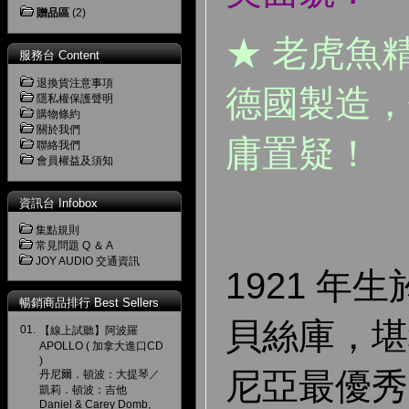
贈品區
(2)
★ 老虎魚
服務台 Content
退換貨注意事項
德國製造，
隱私權保護聲明
購物條約
關於我們
庸置疑！
聯絡我們
會員權益及須知
資訊台 Infobox
集點規則
常見問題 Q ＆ A
JOY AUDIO 交通資訊
1921 年
暢銷商品排行 Best Sellers
貝絲庫，堪
01.
【線上試聽】阿波羅
APOLLO ( 加拿大進口CD
)
尼亞最優秀
丹尼爾．頓波：大提琴／
凱莉．頓波：吉他
Daniel & Carey Domb,