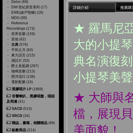
-
Delos
(69)
-
EMI 世紀原音系列
(17)
詳細介紹
推薦購
-
EWE(綾戶智繪)
(16)
-
MDG
(99)
-
Reference
★ 羅馬尼
Recordings
(173)
-
世界音樂
(159)
-
其他
(62)
大的小提琴家
-
古典
(576)
-
平和之月
(83)
-
東方語言
(215)
典名演復刻
-
測試片
(53)
-
爵士及藍調
(297)
-
瑞鳴音樂
(213)
小提琴美聲
-
西洋流行
(138)
-
電影配樂
(16)
黑膠唱片 LP
(1869)
★ 大師與
音響喇叭、黑膠唱盤，唱頭
及周邊
(31)
SACD
(513)
檔，展現貝
XRCD
(34)
雜誌，書籍，相關精品
(69)
美面貌！
點數商品
(214)