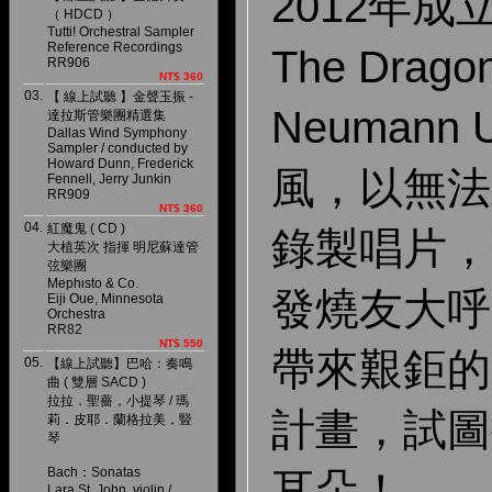
2012年成立
（ HDCD ）
Tutti! Orchestral Sampler
Reference Recordings
The Dra
RR906
NT$ 360
03.
【 線上試聽 】金聲玉振 -
Neumann
達拉斯管樂團精選集
Dallas Wind Symphony
Sampler / conducted by
Howard Dunn, Frederick
風，以無法
Fennell, Jerry Junkin
RR909
NT$ 360
04.
紅魔鬼 ( CD )
錄製唱片，
大植英次 指揮 明尼蘇達管
弦樂團
Mephisto & Co.
發燒友大呼
Eiji Oue, Minnesota
Orchestra
RR82
NT$ 550
帶來艱鉅的
05.
【線上試聽】巴哈：奏鳴
曲 ( 雙層 SACD )
拉拉．聖薔，小提琴 / 瑪
計畫，試圖
莉．皮耶．蘭格拉美，豎
琴
Bach：Sonatas
耳朵！
Lara St. John, violin /