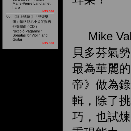
Marie-Pierre Langlamet,
harp
NT$ 580
06.
【線上試聽 】「弦燒樂
韻」帕格尼尼小提琴與吉
他奏鳴曲 ( CD )
Niccoló Paganini /
Mike Va
Sonatas for Violin and
Guitar
NT$ 580
貝多芬氣勢
最為華麗的
帝》做為錄
輯，除了挑
巧，也試煉