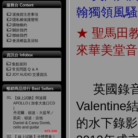
服務台 Content
翰獨領風騷
退換貨注意事項
隱私權保護聲明
購物條約
★ 聖馬田
關於我們
聯絡我們
會員權益及須知
來華美堂音
資訊台 Infobox
集點規則
常見問題 Q ＆ A
JOY AUDIO 交通資訊
英國錄音師
暢銷商品排行 Best Sellers
01.
【線上試聽】阿波羅
Valenti
APOLLO ( 加拿大進口CD
)
丹尼爾．頓波：大提琴／
凱莉．頓波：吉他
的水下錄影
Daniel & Carey Domb,
cello and guitar
NT$ 598
02.
【 線上試聽 】全體齊奏！