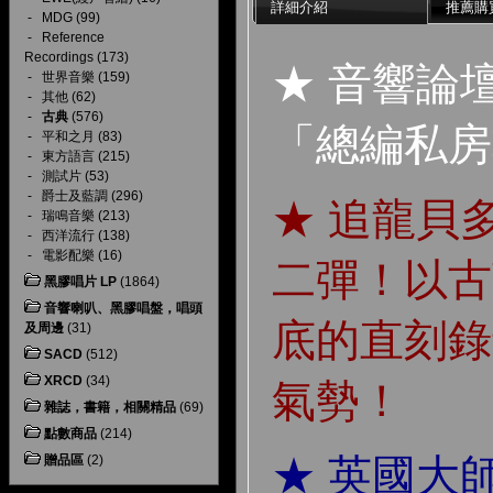
詳細介紹
推薦購
-
MDG
(99)
-
Reference
Recordings
(173)
★ 音響論
-
世界音樂
(159)
-
其他
(62)
-
古典
(576)
「總編私房
-
平和之月
(83)
-
東方語言
(215)
-
測試片
(53)
-
爵士及藍調
(296)
★ 追龍貝
-
瑞鳴音樂
(213)
-
西洋流行
(138)
-
電影配樂
(16)
二彈！以古
黑膠唱片 LP
(1864)
音響喇叭、黑膠唱盤，唱頭
底的直刻錄
及周邊
(31)
SACD
(512)
XRCD
(34)
氣勢！
雜誌，書籍，相關精品
(69)
點數商品
(214)
★ 英國大
贈品區
(2)