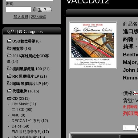
VALCD012
密碼:
加入會員
|
忘記密碼
商品名
進口版 
商品目錄 Categories
約翰
USB數位母帶
(6)
莉瑪・
開盤帶
(18)
Beeth
2016高雄展紀念CD專
區
(14)
Major,
復刻黑膠嚴選 100
(21)
John 
RR 黑膠唱片 LP
(21)
Rimma
瑞鳴 黑膠唱片 LP
(46)
代理廠牌
(1815)
N
價格:
CD
(2311)
貨號: 
-
Lite Music
(11)
出貨時程
-
二手CD
(90)
列印
-
ANC
(9)
-
DECCA 1+1 系列
(12)
-
Delos
(69)
-
EMI 世紀原音系列
(17)
-
EWE(綾戶智繪)
(16)