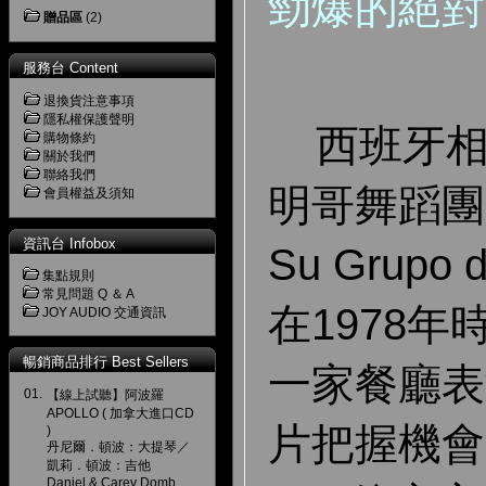
勁爆的絕對
贈品區
(2)
服務台 Content
退換貨注意事項
隱私權保護聲明
西班牙相
購物條約
關於我們
聯絡我們
明哥舞蹈團「L
會員權益及須知
資訊台 Infobox
Su Grupo 
集點規則
常見問題 Q ＆ A
在1978
JOY AUDIO 交通資訊
暢銷商品排行 Best Sellers
一家餐廳表
01.
【線上試聽】阿波羅
APOLLO ( 加拿大進口CD
片把握機會
)
丹尼爾．頓波：大提琴／
凱莉．頓波：吉他
Daniel & Carey Domb,