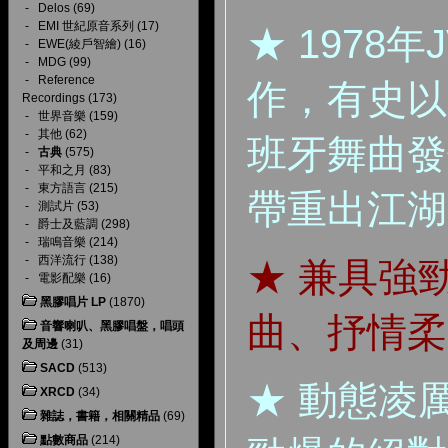
-
Delos
(69)
-
EMI 世紀原音系列
(17)
★ 1978
-
EWE(綾戶智繪)
(16)
-
MDG
(99)
-
Reference
作，有史以
Recordings
(173)
-
世界音樂
(159)
-
其他
(62)
班牙舞曲發
-
古典
(575)
-
平和之月
(83)
-
東方語言
(215)
帶重出江湖
-
測試片
(53)
-
爵士及藍調
(298)
-
瑞鳴音樂
(214)
-
西洋流行
(138)
★ 兼具強
-
電影配樂
(16)
黑膠唱片 LP
(1870)
曲、抒情柔
音響喇叭、黑膠唱盤，唱頭
及周邊
(31)
SACD
(513)
★ 動態凌
XRCD
(34)
雜誌，書籍，相關精品
(69)
點數商品
(214)