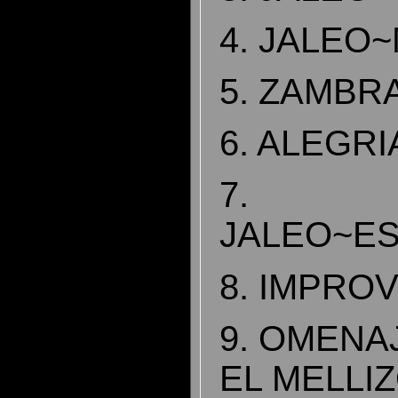
4. JALEO
5. ZAMBR
6. ALEGRI
7.
JALEO~E
8. IMPRO
9. OMENA
EL MELLI