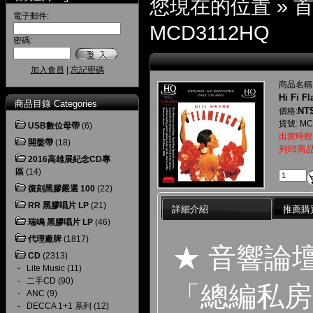
您現在的位置 »
電子郵件:
MCD3112HQ
密碼:
加入會員
|
忘記密碼
商品名稱
Hi Fi F
商品目錄 Categories
NT$
價格:
貨號: MC
USB數位母帶
(6)
出貨時程
開盤帶
(18)
列印商
2016高雄展紀念CD專
區
(14)
復刻黑膠嚴選 100
(22)
RR 黑膠唱片 LP
(21)
詳細介紹
推薦購
瑞鳴 黑膠唱片 LP
(46)
代理廠牌
(1817)
★ 音響論
CD
(2313)
-
Lite Music
(11)
-
二手CD
(90)
「總編私房
-
ANC
(9)
-
DECCA 1+1 系列
(12)