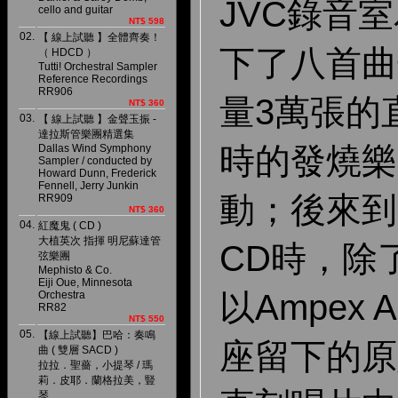
JVC錄音
cello and guitar
NT$ 598
02.
【 線上試聽 】全體齊奏！
下了八首曲
（ HDCD ）
Tutti! Orchestral Sampler
Reference Recordings
RR906
量3萬張的
NT$ 360
03.
【 線上試聽 】金聲玉振 -
達拉斯管樂團精選集
時的發燒樂
Dallas Wind Symphony
Sampler / conducted by
Howard Dunn, Frederick
Fennell, Jerry Junkin
動；後來到
RR909
NT$ 360
04.
紅魔鬼 ( CD )
大植英次 指揮 明尼蘇達管
CD時，除
弦樂團
Mephisto & Co.
Eiji Oue, Minnesota
以Ampex 
Orchestra
RR82
NT$ 550
05.
【線上試聽】巴哈：奏鳴
座留下的原
曲 ( 雙層 SACD )
拉拉．聖薔，小提琴 / 瑪
莉．皮耶．蘭格拉美，豎
琴