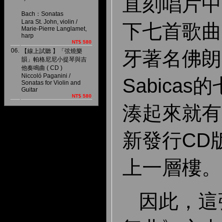
直刻唱片中
Bach：Sonatas
Lara St. John, violin /
下七首歌曲
Marie-Pierre Langlamet,
harp
NT$ 580
06.
牙著名佛朗
【線上試聽 】「弦燒樂
韻」帕格尼尼小提琴與吉
他奏鳴曲 ( CD )
Niccoló Paganini /
Sabica
Sonatas for Violin and
Guitar
NT$ 580
湊起來就有
新發行CD
上一層樓。
因此，這張