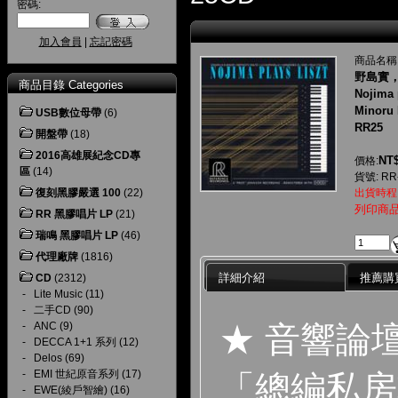
密碼:
加入會員
|
忘記密碼
商品名稱
野島實
商品目錄 Categories
Nojima 
Minoru 
USB數位母帶
(6)
RR25
開盤帶
(18)
2016高雄展紀念CD專
NT$
價格:
區
(14)
貨號: RR
復刻黑膠嚴選 100
(22)
出貨時程
列印商
RR 黑膠唱片 LP
(21)
瑞鳴 黑膠唱片 LP
(46)
代理廠牌
(1816)
詳細介紹
推薦購
CD
(2312)
-
Lite Music
(11)
-
二手CD
(90)
★ 音響論
-
ANC
(9)
-
DECCA 1+1 系列
(12)
-
Delos
(69)
-
EMI 世紀原音系列
(17)
「總編私房
-
EWE(綾戶智繪)
(16)