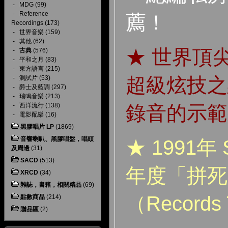
-
MDG
(99)
-
Reference
薦！
Recordings
(173)
-
世界音樂
(159)
-
其他
(62)
★ 世界頂
-
古典
(576)
-
平和之月
(83)
-
東方語言
(215)
超級炫技之
-
測試片
(53)
-
爵士及藍調
(297)
-
瑞鳴音樂
(213)
-
西洋流行
(138)
錄音的示範
-
電影配樂
(16)
黑膠唱片 LP
(1869)
音響喇叭、黑膠唱盤，唱頭
★ 1991年 S
及周邊
(31)
SACD
(513)
年度「拼死
XRCD
(34)
雜誌，書籍，相關精品
(69)
（Records 
點數商品
(214)
贈品區
(2)