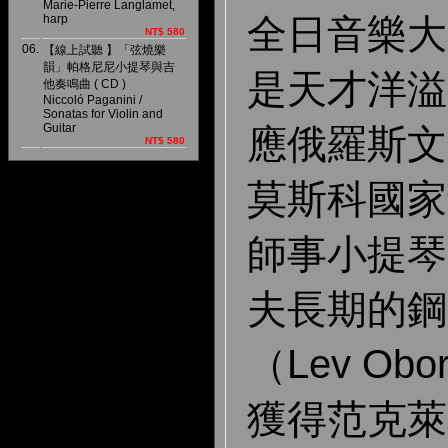
Marie-Pierre Langlamet,
全日音樂大
harp
NT$ 580
06.
【線上試聽 】「弦燒樂
韻」帕格尼尼小提琴與吉
是天才洋溢
他奏鳴曲 ( CD )
Niccoló Paganini /
Sonatas for Violin and
Guitar
應俄羅斯文
NT$ 580
莫斯科國家
師事小提琴
夫長期的鋼
（Lev Obo
獲得范克萊