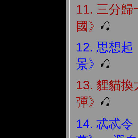
11. 三分
國》
12. 思想
景》
13. 貍貓
彈》
14. 忒忒