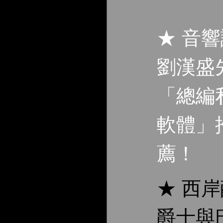
★ 音
劉漢盛
「總編
軟體」
薦！
★ 西
爵士與