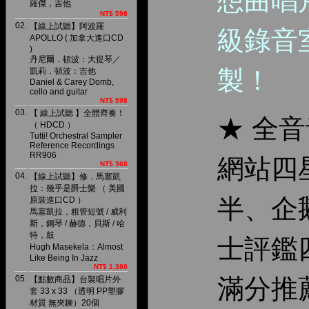
想曲唱
羅傑，吉他
NT$ 598
02.
【線上試聽】阿波羅
級錄音
APOLLO ( 加拿大進口CD
)
丹尼爾．頓波：大提琴／
製！
凱莉．頓波：吉他
Daniel & Carey Domb,
cello and guitar
NT$ 598
03.
【 線上試聽 】全體齊奏！
★ 全
（ HDCD ）
Tutti! Orchestral Sampler
Reference Recordings
RR906
網站四
NT$ 360
04.
【線上試聽】修．馬塞凱
拉：幾乎是爵士樂 （ 美國
半、企
原裝進口CD ）
馬塞凱拉，粗管短號 / 威利
斯，鋼琴 / 赫德，貝斯 / 哈
特，鼓
士評鑑
Hugh Masekela：Almost
Like Being In Jazz
NT$ 1,380
05.
滿分推
【點數商品】台製唱片外
套 33 x 33 （透明 PP塑膠
材質 無夾鍊）20個