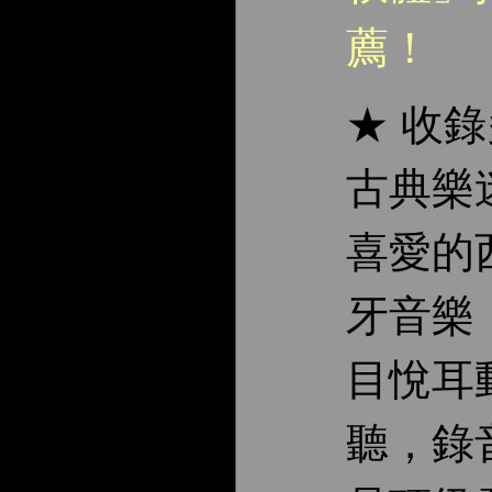
薦！
★ 收
古典樂
喜愛的
牙音樂
目悅耳
聽，錄