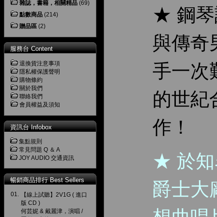
雜誌，書籍，相關精品
(69)
★ 鋼
點數商品
(214)
贈品區
(2)
與傳奇
服務台 Content
退換貨注意事項
手一次
隱私權保護聲明
購物條約
關於我們
的世紀
聯絡我們
會員權益及須知
作！
資訊台 Infobox
集點規則
常見問題 Q ＆ A
★ 於
JOY AUDIO 交通資訊
暢銷商品排行 Best Sellers
爵士大
01.
【線上試聽】2V1G ( 進口
版 CD )
何芸妮 & 戴麗津，演唱 /