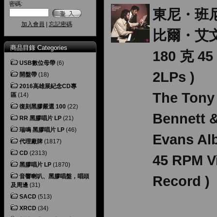
密碼:
東尼・班
加入會員
|
忘記密碼
比爾・艾文
商品目錄 Categories
180 克 45
USB數位母帶
(6)
2LPs )
開盤帶
(18)
2016高雄展紀念CD專
The Tony
區
(14)
復刻黑膠嚴選 100
(22)
Bennett &
RR 黑膠唱片 LP
(21)
瑞鳴 黑膠唱片 LP
(46)
Evans Al
代理廠牌
(1817)
CD
(2313)
45 RPM V
黑膠唱片 LP
(1870)
音響喇叭、黑膠唱盤，唱頭
Record )
及周邊
(31)
SACD
(513)
XRCD
(34)