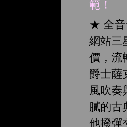
範！
★ 全
網站三
價，流
爵士薩
風吹奏
膩的古
他撥彈