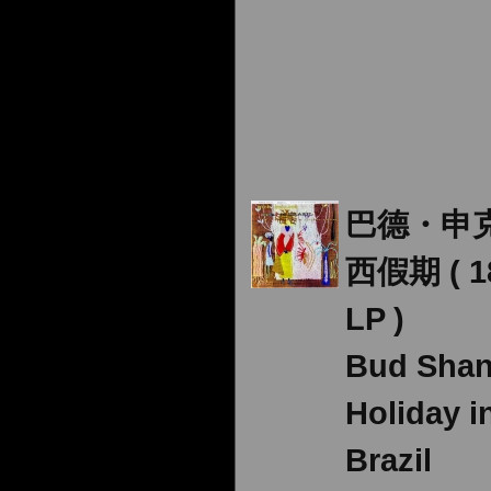
巴德・申
西假期 ( 1
LP )
Bud Sha
Holiday i
Brazil