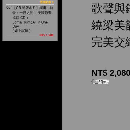
兌換點數:9
歌聲與
06.
【CR 絕版名片】羅娜．杭
特：一日之間（ 美國原裝
進口 CD ）
繞梁美
Lorna Hunt : All In One
Day
( 線上試聽 )
NT$ 1,580
完美交
NT$ 2,08