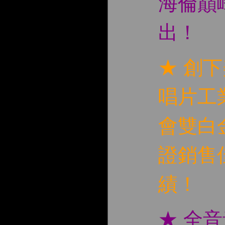
海倫巔
出！
★ 創
唱片工
會雙白
證銷售
績！
★ 全