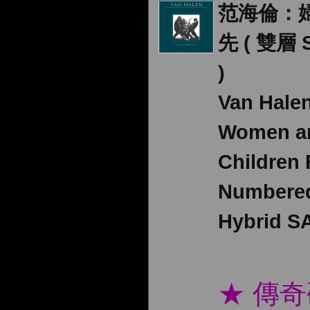
范海倫：
先 ( 雙層 
)
Van Hal
Women a
Children F
Numbere
Hybrid S
★ 傳