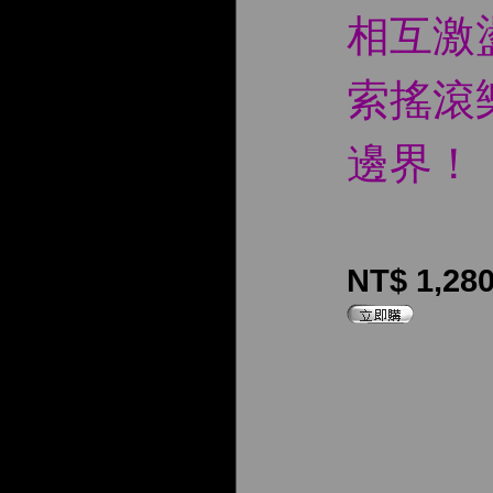
相互激
索搖滾
邊界！
NT$ 1,28