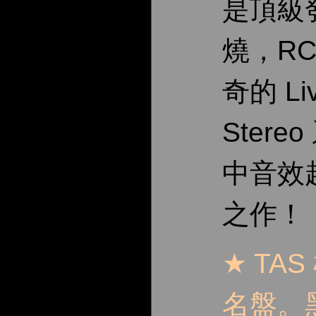
是頂級
燒，RC
奇的 Liv
Stere
中音效
之作！
★ TAS
名盤。