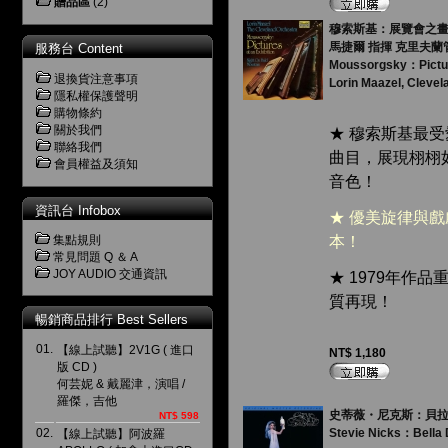
贈品區
(2)
穆索斯基：展覽會之畫 ( 
馬捷爾 指揮 克里夫蘭
服務台 Content
Moussorgsky：Pictur
退換貨注意事項
Lorin Maazel, Clevel
隱私權保護聲明
購物條約
關於我們
★ 穆索斯基最
聯絡我們
曲目，展現栩栩
會員權益及須知
音色！
資訊台 Infobox
★ 優美旋律與
集點規則
本！
常見問題 Q ＆ A
JOY AUDIO 交通資訊
★ 1979年作品
質再現！
暢銷商品排行 Best Sellers
01.
【線上試聽】2V1G ( 進口
NT$ 1,180
版 CD )
何芸妮 & 戴麗津，演唱 /
羅傑，吉他
史蒂薇・尼克斯：貝拉唐娜
NT$ 598
02.
Stevie Nicks：Bella
【線上試聽】阿波羅