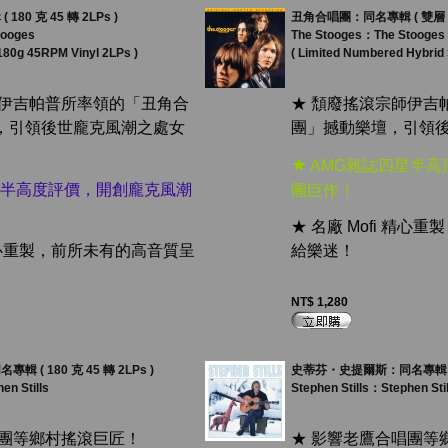
0 克 45 轉 2LPs )
丑角合唱團：同名專輯 ( 雙層 S
tooges
The Stooges：The Stooges
180g 45RPM Vinyl 2LPs )
( Limited Numbered Hybrid
師伊吉帕普所率領的「丑角合
★ 頹廢搖滾宗師伊吉
，引領後世龐克風潮之處女
團」撼動樂壇，引領
★
AMG雜誌四星半高
星半高度評價，開創龐克風潮
團巨作！
★ 名廠 Mofi 精
 精心重製，前所未有的高音質呈
給樂迷！
NT$ 1,280
( 180 克 45 轉 2LPs )
史蒂芬・史提爾斯：同名專輯 ( 
en Stills
Stephen Stills：Stephen Stil
唱團等鄉村搖滾巨匠！
★ 影響老鷹合唱團等