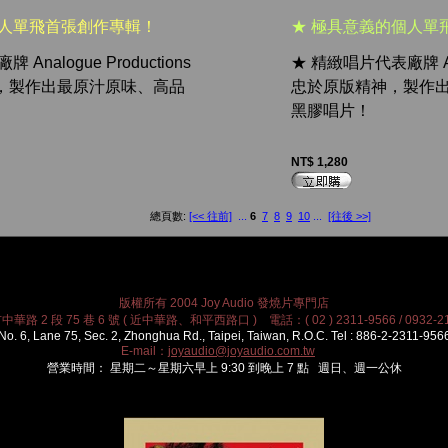
個人單飛首張創作專輯！
★ 極具意義的個人單
Analogue Productions
★ 精緻唱片代表廠牌 Anal
，製作出最原汁原味、高品
忠於原版精神，製作
黑膠唱片！
NT$ 1,280
總頁數:
[<< 往前]
...
6
7
8
9
10
...
[往後 >>]
版權所有 2004 Joy Audio 發燒片專門店
華路 2 段 75 巷 6 號 ( 近中華路、和平西路口 ) 電話：( 02 ) 2311-9566 / 0932-21
No. 6, Lane 75, Sec. 2, Zhonghua Rd., Taipei, Taiwan, R.O.C. Tel : 886-2-2311-956
E-mail：
joyaudio@joyaudio.com.tw
營業時間： 星期二～星期六早上 9:30 到晚上 7 點 週日、週一公休