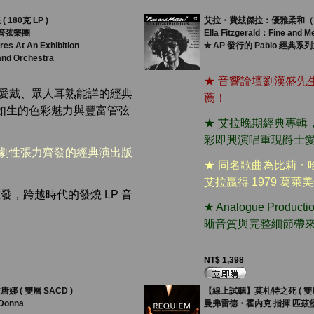
180克 LP )
艾拉・費玆傑拉：優雅柔和（ 18
管弦樂團
Ella Fitzgerald：Fine and M
es At An Exhibition
✯ AP 發行的 Pablo 經典系
and Orchestra
★ 音響論壇劉漢盛先
受愛戴、眾人耳熟能詳的經典
薦！
如生的色彩魅力與豐富管弦
★ 艾拉晚期經典專輯
彩即興演唱重現爵士
戲劇性張力齊發的經典演出版
★ 同名歌曲為比莉・
艾拉贏得 1979 葛
重發，跨越時代的發燒 LP 音
★ Analogue Prod
晰音質與完整細節帶
NT$ 1,398
 ( 雙層 SACD )
【線上試聽】莫札特之死 ( 雙層 
 Donna
曼弗雷德・霍內克 指揮 匹茲