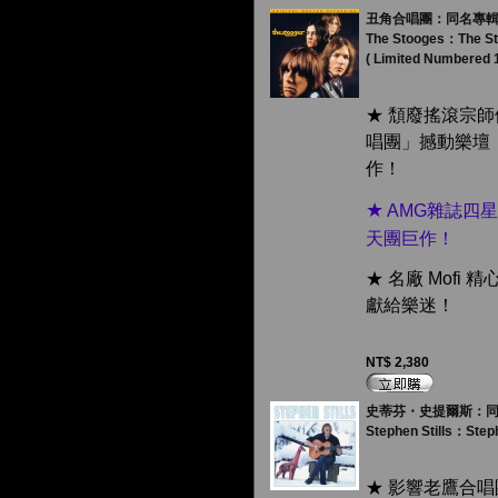
丑角合唱團：同名專輯 ( 18
The Stooges：The S
( Limited Numbered 
★ 頹廢搖滾宗
唱團」撼動樂壇
作！
★
AMG雜誌四
天團巨作！
★ 名廠 Mofi
獻給樂迷！
NT$ 2,380
史蒂芬・史提爾斯：同名專輯 
Stephen Stills：Steph
★ 影響老鷹合