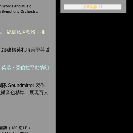
n Words and Music
兌換點數:11
gh Symphony Orchestra
生「總編私房軟體」推
軌跡建構莫札特美學與哲
F・莫瑞・亞伯拉罕動情朗
Soundmirror 製作、
弦樂音色精準，展現百人
 180 克 LP ）