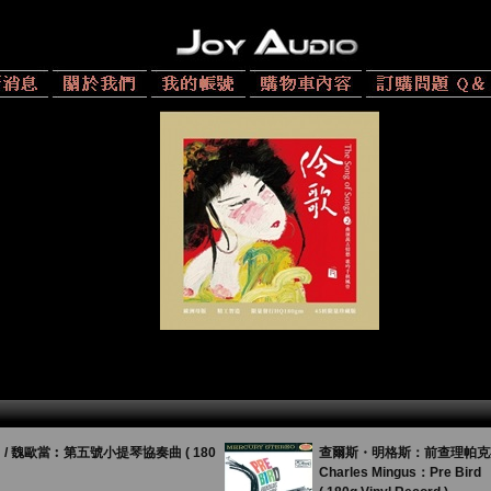
 魏歐當︰第五號小提琴協奏曲 ( 180
查爾斯・明格斯：前查理帕克期 ( 
Charles Mingus：Pre Bird