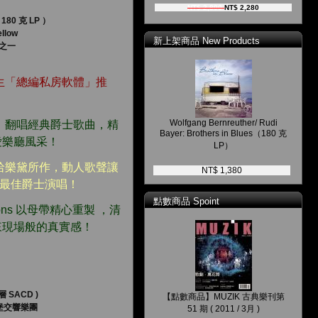
NT$ 2,800
NT$ 2,280
0 克 LP ）
ellow
新上架商品 New Products
列之一
生「總編私房軟體」推
Wolfgang Bernreuther/ Rudi
，翻唱經典爵士歌曲，精
Bayer: Brothers in Blues（180 克
愛樂廳風采！
LP）
哈樂黛所作，動人歌聲讓
NT$ 1,380
萊美最佳爵士演唱！
點數商品 Spoint
uctions 以母帶精心重製 ，清
來現場般的真實感！
SACD )
【點數商品】MUZIK 古典樂刊第
堡交響樂團
51 期 ( 2011 / 3月 )