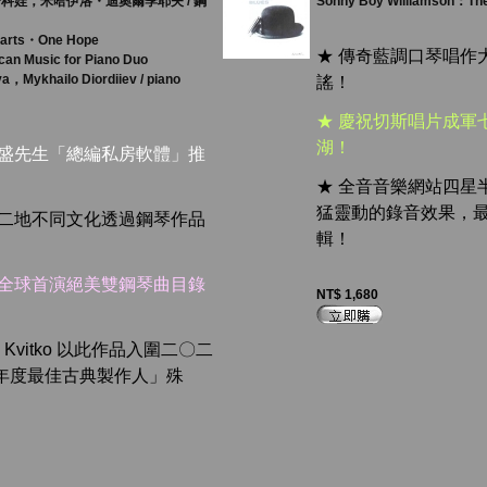
科娃，米哈伊洛・迪奧爾季耶夫 / 鋼
Sonny Boy Williamson：The
arts・One Hope
★ 傳奇藍調口琴唱作
can Music for Piano Duo
a，Mykhailo Diordiiev / piano
謠！
★ 慶祝切斯唱片成軍
湖！
漢盛先生「總編私房軟體」推
★ 全音音樂網站四星
猛靈動的錄音效果，
國二地不同文化透過鋼琴作品
輯！
首全球首演絕美雙鋼琴曲目錄
NT$ 1,680
ei Kvitko 以此作品入圍二〇二
年度最佳古典製作人」殊