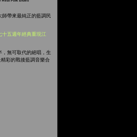
 Real Folk Blues
大師帶來最純正的藍調民
七十五週年經典重現江
半，無可取代的絕唱，生
最精彩的戰後藍調音樂合