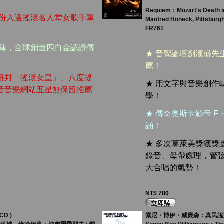
Requiem：Mozart′s Death i
身份入選搖滾名人堂女歌手單
Manfred Honeck, Pittsbur
FR761
助陣，全球銷量四白金認證傳
★ 音響論壇劉漢盛先
薦！
冊封「搖滾女皇」、八度提
★ 用文字與音樂創作
音音樂網站五星無保留推薦
學！
★ 傳奇奧斯卡影帝 
誦！
★ 多次葛萊美獎獲獎團隊 
錄音、母帶處理，管
大合唱的氣勢！
NT$ 780
D )
索尼・博伊・威廉森：真民謠藍調（