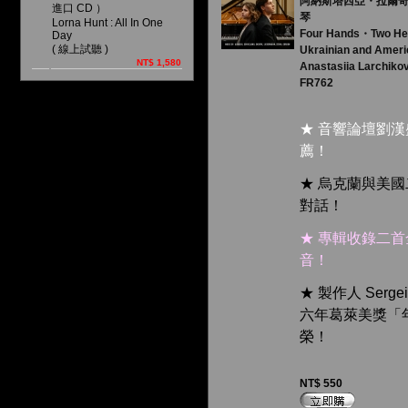
阿納斯塔西亞・拉爾奇
進口 CD ）
琴
Lorna Hunt : All In One
Four Hands・Two He
Day
( 線上試聽 )
Ukrainian and Ameri
NT$ 1,580
Anastasiia Larchikov
FR762
★ 音響論壇劉
薦！
★ 烏克蘭與美
對話！
★ 專輯收錄二
音！
★ 製作人 Serg
六年葛萊美獎「
榮！
NT$ 550