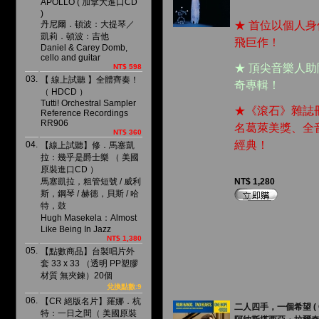
APOLLO ( 加拿大進口CD
)
丹尼爾．頓波：大提琴／
★ 首位以個人
凱莉．頓波：吉他
飛巨作！
Daniel & Carey Domb,
cello and guitar
★ 頂尖音樂人
NT$ 598
03.
【 線上試聽 】全體齊奏！
奇專輯！
（ HDCD ）
Tutti! Orchestral Sampler
★《滾石》雜誌
Reference Recordings
RR906
名葛萊美獎、全
NT$ 360
經典！
04.
【線上試聽】修．馬塞凱
拉：幾乎是爵士樂 （ 美國
原裝進口CD ）
馬塞凱拉，粗管短號 / 威利
NT$ 1,280
斯，鋼琴 / 赫德，貝斯 / 哈
特，鼓
Hugh Masekela：Almost
Like Being In Jazz
NT$ 1,380
05.
【點數商品】台製唱片外
套 33 x 33 （透明 PP塑膠
材質 無夾鍊）20個
兌換點數:9
06.
【CR 絕版名片】羅娜．杭
二人四手，一個希望 ( C
特：一日之間（ 美國原裝