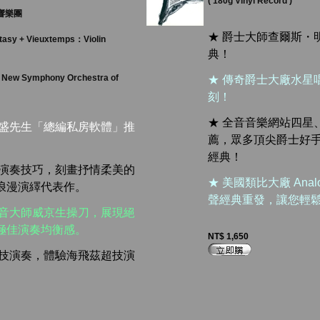
( 180g Vinyl Record )
響樂團
★ 爵士大師查爾斯・
tasy + Vieuxtemps：Violin
典！
, New Symphony Orchestra of
★ 傳奇爵士大廠水星
刻！
★ 全音音樂網站四星
漢盛先生「總編私房軟體」推
薦，眾多頂尖爵士好
經典！
的演奏技巧，刻畫抒情柔美的
★ 美國類比大廠 Analog
浪漫演繹代表作。
聲經典重發，讓您輕
傳奇錄音大師威京生操刀，展現絕
極佳演奏均衡感。
NT$ 1,650
炫技演奏，體驗海飛茲超技演