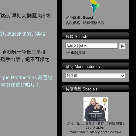
明格斯早期大樂團演出經
客戶群組 :
Guest
含稅價格 : 所有價格含稅
唱片忠於原味的完美復
搜尋 Search
、企鵝爵士評鑑三星推
>> 進階搜尋
手聯手出擊，絕不可錯之
廠商 Manufacturers
ue Productions 嚴選靚
鬆擁有優質好唱片！
特價商品 Specials
馬可・瓦力、史黛西・肯特：演唱會現場 (
180 克 2LPs )
Marco Valle & Stacey Kent：Ao Vivo