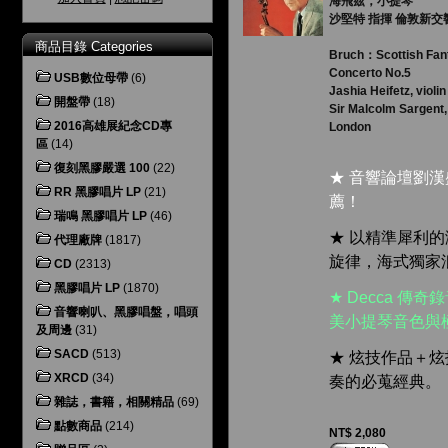
海飛茲，小提琴
沙堅特 指揮 倫敦新交
商品目錄 Categories
Bruch：Scottish Fan
Concerto No.5
USB數位母帶
(6)
Jashia Heifetz, violin
開盤帶
(18)
Sir Malcolm Sargent
2016高雄展紀念CD專
London
區
(14)
復刻黑膠嚴選 100
(22)
★ 音響論壇劉
RR 黑膠唱片 LP
(21)
薦！
瑞鳴 黑膠唱片 LP
(46)
★ 以精準犀利
代理廠牌
(1817)
旋律，海式獨家
CD
(2313)
黑膠唱片 LP
(1870)
★ Decca 
音響喇叭、黑膠唱盤，唱頭
美小提琴音色與
及周邊
(31)
SACD
(513)
★ 炫技作品＋
XRCD
(34)
奏的必蒐經典。
雜誌，書籍，相關精品
(69)
點數商品
(214)
NT$ 2,080