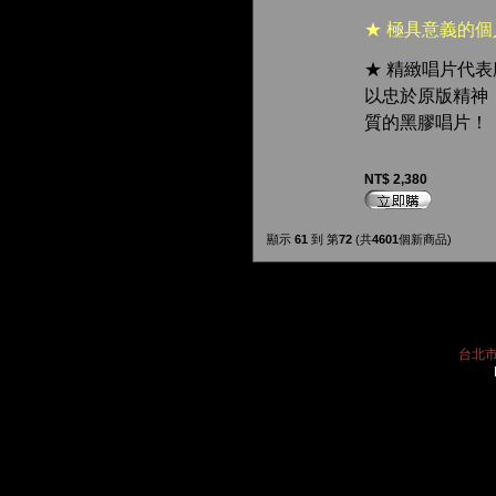
★ 極具意義的
★ 精緻唱片代表廠牌 
以忠於原版精神
質的黑膠唱片！
NT$ 2,380
顯示
61
到 第
72
(共
4601
個新商品)
台北市中