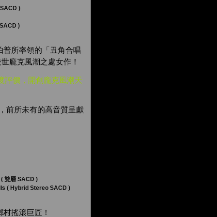
ACD )
 SACD )
帕普所率領的「丑角合唱
後世龐克風潮之處女作！
度評價，開創龐克風潮天
心重製，前所未有的高音質呈獻
雙層 SACD )
ls ( Hybrid Stereo SACD )
鄉村搖滾巨匠！