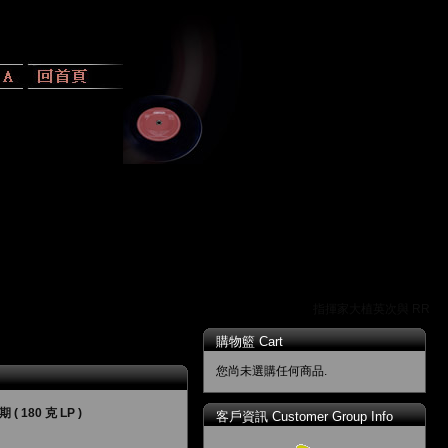
指揮家大植英次與 RR 唱片
購物籃 Cart
您尚未選購任何商品.
180 克 LP )
客戶資訊 Customer Group Info