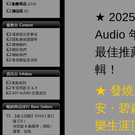
點數商品
(214)
贈品區
(2)
★ 2025
服務台 Content
Audio
退換貨注意事項
隱私權保護聲明
購物條約
最佳推
關於我們
聯絡我們
會員權益及須知
輯！
資訊台 Infobox
集點規則
★ 發
常見問題 Q ＆ A
JOY AUDIO 交通資訊
安・碧
暢銷商品排行 Best Sellers
01.
【線上試聽】2V1G ( 進口
版 CD )
樂生涯
何芸妮 & 戴麗津，演唱 /
羅傑，吉他