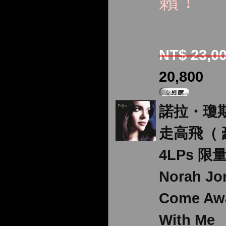
籟！
NT$ 23,0
20,800
諾拉・瓊
走高飛（ 
4LPs 限
Norah J
Come Aw
With Me