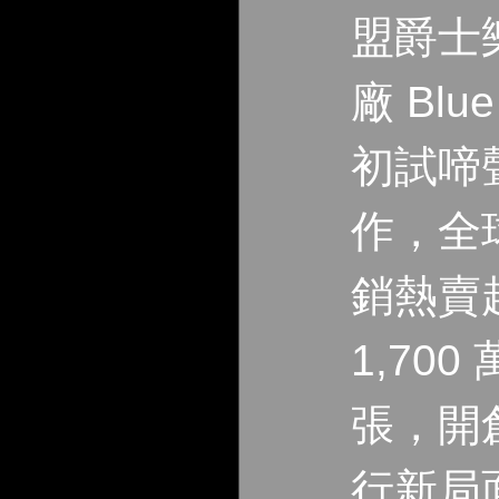
盟爵士
廠 Blue
初試啼
作，全
銷熱賣
1,700 
張，開
行新局