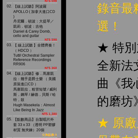
NT$ 598
錄音最
02.
【線上試聽】阿波羅
APOLLO ( 加拿大進口CD
)
丹尼爾．頓波：大提琴／
選！
凱莉．頓波：吉他
Daniel & Carey Domb,
cello and guitar
NT$ 598
★ 特
03.
【 線上試聽 】全體齊奏！
（ HDCD ）
Tutti! Orchestral Sampler
Reference Recordings
全新法
RR906
NT$ 360
04.
【線上試聽】修．馬塞凱
拉：幾乎是爵士樂 （ 美國
曲《我
原裝進口CD ）
馬塞凱拉，粗管短號 / 威利
斯，鋼琴 / 赫德，貝斯 / 哈
的磨坊
特，鼓
Hugh Masekela：Almost
Like Being In Jazz
NT$ 1,380
★ 原
05.
【點數商品】台製唱片外
套 33 x 33 （透明 PP塑膠
材質 無夾鍊）20個
兌換點數:9