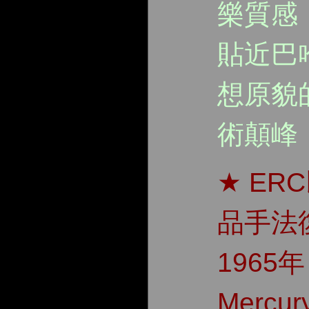
樂質感
貼近巴
想原貌
術顛峰
★ ER
品手法
1965年
Mercu