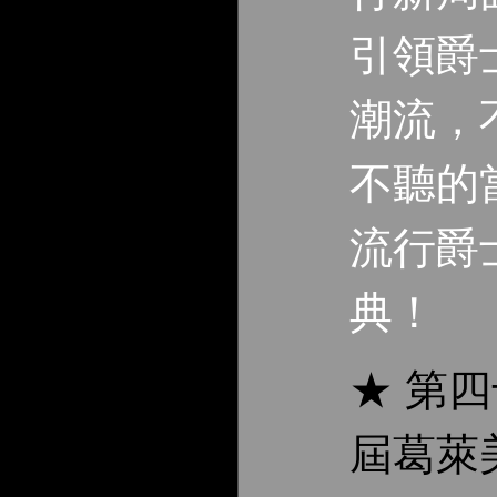
引領爵
潮流，
不聽的
流行爵
典！
★ 第
屆葛萊