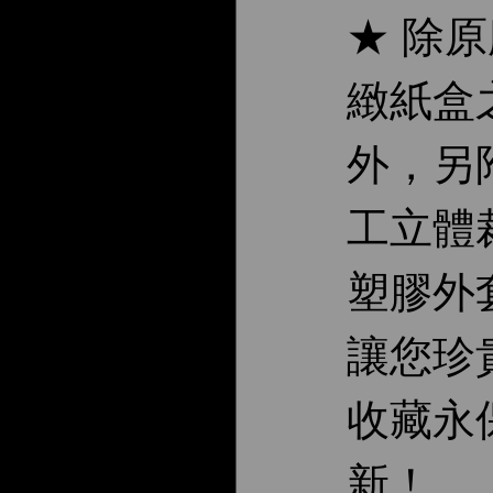
★ 除
緻紙盒
外，另
工立體
塑膠外
讓您珍
收藏永
新！