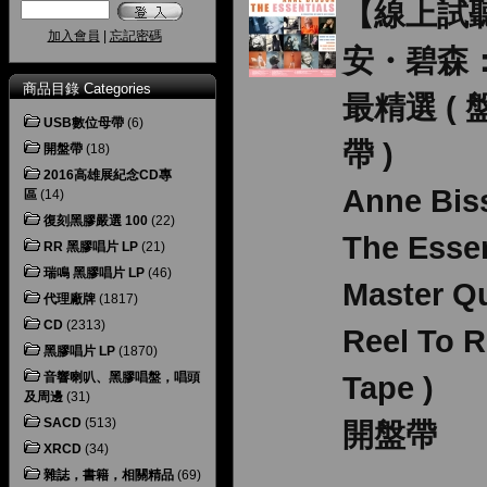
【線上試
加入會員
|
忘記密碼
安・碧森
商品目錄 Categories
最精選 (
USB數位母帶
(6)
帶 )
開盤帶
(18)
2016高雄展紀念CD專
Anne Bi
區
(14)
復刻黑膠嚴選 100
(22)
The Essen
RR 黑膠唱片 LP
(21)
瑞鳴 黑膠唱片 LP
(46)
Master Qu
代理廠牌
(1817)
CD
(2313)
Reel To R
黑膠唱片 LP
(1870)
音響喇叭、黑膠唱盤，唱頭
Tape )
及周邊
(31)
SACD
(513)
開盤帶
XRCD
(34)
雜誌，書籍，相關精品
(69)