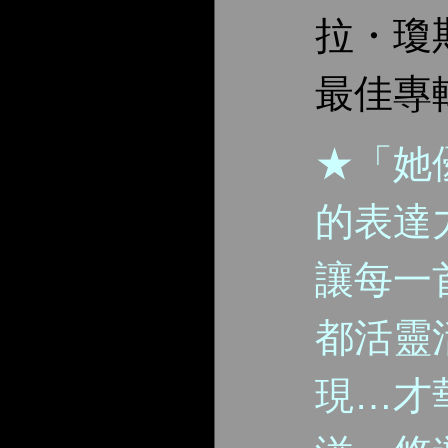
拉・瓊
最佳專
★「她
的表達
讓每一
都活靈
現…才