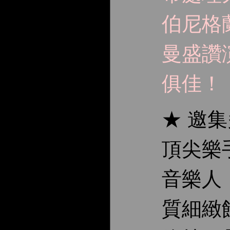
伯尼格
曼盛讚
俱佳！
★ 邀
頂尖樂
音樂人
質細緻