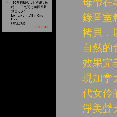
母帶在
06.
【CR 絕版名片】羅娜．杭
特：一日之間（ 美國原裝
進口 CD ）
錄音室
Lorna Hunt : All In One
Day
( 線上試聽 )
NT$ 1,580
拷貝，
自然的
效果完
現加拿
代女伶
淨美聲