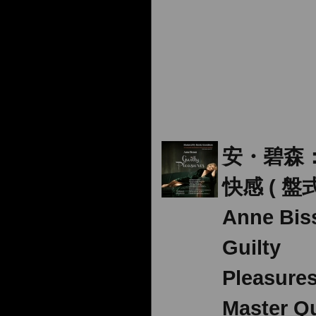
安・碧森
快感 ( 盤
Anne Bi
Guilty
Pleasure
Master Qu