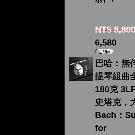
NT$ 8,80
6,580
巴哈：無
提琴組曲全
180克 3LP
史塔克，
Bach：Su
for