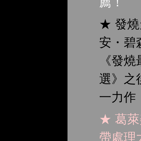
薦！
★ 發
安・碧
《發燒
選》之
一力作
★ 葛
帶處理