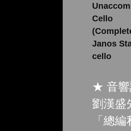
Unaccom
Cello
(Complet
Janos Sta
cello
★ 音
劉漢盛
「總編