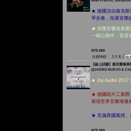
Mulo Francel, Saxophon
★ 德國頂尖薩克斯風
琴合奏，拓展音樂
★ 深獲音響迷喜愛
一精心製作，音質
NT$ 680
出貨時程:
2-3 天
【線上試聽】新四重奏與開羅
QUADRO NUEVO & CAIRO
★ Joy Audio 2
★ 德國唱片工業
展現世界音樂璀璨
★ 充滿異國風情
NT$ 580