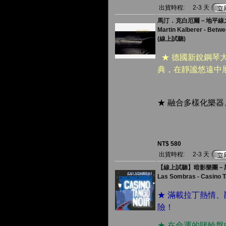
出貨時程:
2-3 天
馬汀．克白厄爾－地平線
Martin Kalberer - Betwe
(線上試聽)
★ 德國新銳鋼琴
典，在靜謐悠遠中
★ 融合多樣化樂
NT$ 580
出貨時程:
2-3 天
【線上試聽】暗影樂團－黑色
Las Sombras - Casino T
★ 滿載拉丁熱情
險！
★ 在命運的賭輪