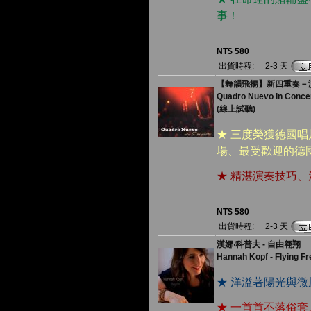
事！
NT$ 580
出貨時程:
2-3 天
【舞韻飛揚】新四重奏－演唱
Quadro Nuevo in Conce
(線上試聽)
★ 三度榮獲德國
場、最受歡迎的德
★ 精湛演奏技巧、
NT$ 580
出貨時程:
2-3 天
漢娜‧科普夫 - 自由翱翔
Hannah Kopf - Flying Fr
★ 洋溢著陽光與
★ 一首首不落俗