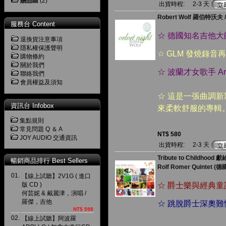
贈品區
(2)
出貨時程:
2-3 天
Robert Wolf 羅伯特沃夫
服務台 Content
☆ 德國知名吉他大師 
退換貨注意事項
隱私權保護聲明
☆ GLM 發燒錄音
購物條約
關於我們
☆ 波蘭才女歌手 Ann
聯絡我們
會員權益及須知
☆ 這是一張曲調
資訊台 Infobox
來柔軟舒服的專輯
集點規則
常見問題 Q ＆ A
NT$ 580
JOY AUDIO 交通資訊
出貨時程:
2-3 天
Tribute to Childho
暢銷商品排行 Best Sellers
Rolf Romer Quintet 
01.
【線上試聽】2V1G ( 進口
版 CD )
☆ 爵士樂與經典
何芸妮 & 戴麗津，演唱 /
羅傑，吉他
☆ 跳脫爵士深奧
NT$ 598
02.
【線上試聽】阿波羅