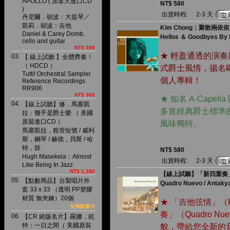
APOLLO ( 加拿大進口CD
NT$ 580
)
出貨時程:
2-3 天
丹尼爾．頓波：大提琴／
凱莉．頓波：吉他
Kim Chong：聚散兩依
Daniel & Carey Domb,
Hellos ＆ Goodbyes By
cello and guitar
NT$ 598
★ 輕盈通透的演
03.
【 線上試聽 】全體齊奏！
（ HDCD ）
式爵士風情，揚名歐陸
Tutti! Orchestral Sampler
個人專輯！
Reference Recordings
RR906
NT$ 360
★ 知名 A-Capella
04.
【線上試聽】修．馬塞凱
多首經典爵士標準
拉：幾乎是爵士樂 （ 美國
原裝進口CD ）
風味獨特。
馬塞凱拉，粗管短號 / 威利
斯，鋼琴 / 赫德，貝斯 / 哈
特，鼓
NT$ 580
Hugh Masekela：Almost
出貨時程:
2-3 天
Like Being In Jazz
NT$ 1,380
【線上試聽】「新四重奏」
05.
【點數商品】台製唱片外
Quadro Nuevo / Antaky
套 33 x 33 （透明 PP塑膠
材質 無夾鍊）20個
★ 「吉他弦情」（Fa
兌換點數:9
奏」（Quadro N
06.
【CR 絕版名片】羅娜．杭
特：一日之間（ 美國原裝
貌，帶給您全新的