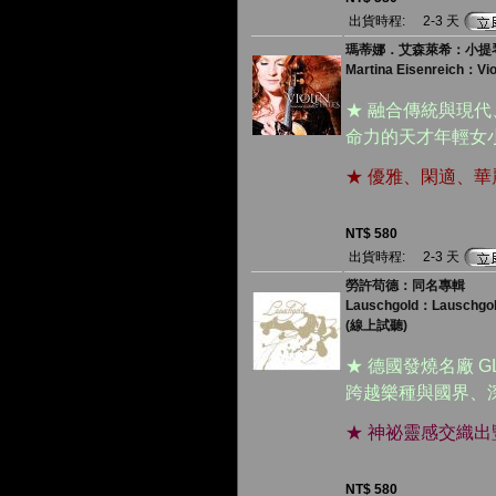
出貨時程:
2-3 天
瑪蒂娜．艾森萊希：小提琴
Martina Eisenreich：Viol
★ 融合傳統與現
命力的天才年輕女
★ 優雅、閑適、
NT$ 580
出貨時程:
2-3 天
勞許苟德：同名專輯
Lauschgold：Lauschgo
(線上試聽)
★ 德國發燒名廠 
跨越樂種與國界、
★ 神祕靈感交織
NT$ 580