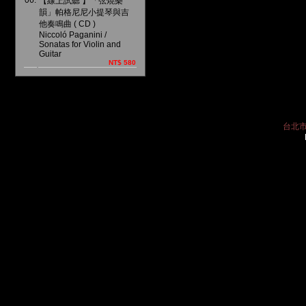
06.
【線上試聽 】「弦燒樂
韻」帕格尼尼小提琴與吉
他奏鳴曲 ( CD )
Niccoló Paganini /
Sonatas for Violin and
Guitar
NT$ 580
台北市中