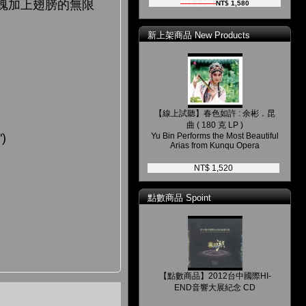
為靈魂加上翅膀的無限
NT$ 1,700
NT$ 1,580
新上架商品 New Products
【線上試聽】春色如許 : 余彬．昆
曲 ( 180 克 LP )
")
Yu Bin Performs the Most Beautiful
Arias from Kunqu Opera
NT$ 1,520
點數商品 Spoint
【點數商品】2012台中國際HI-
END音響大展紀念 CD