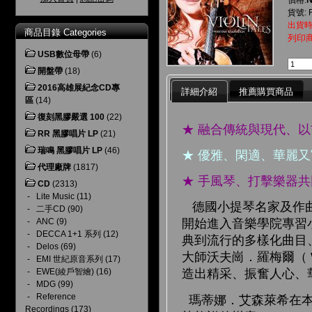
價格:
貨號: F
出貨時
商品目錄 Categories
列印
USB數位母帶
(6)
開盤帶
(18)
2016高雄展紀念CD專
詳細介紹
推薦購買商品
區
(14)
復刻黑膠嚴選 100
(22)
★ 融合傳統與現代、
RR 黑膠唱片 LP
(21)
瑞鳴 黑膠唱片 LP
(46)
★ 優雅、閑適、華麗
代理廠牌
(1817)
★ 手風琴、打擊樂器
CD
(2313)
-
Lite Music
(11)
德國小提琴名家及作曲家
-
二手CD
(90)
-
ANC
(9)
開始進入音樂學院專習
-
DECCA 1+1 系列
(12)
典到流行的多樣化曲目、加
-
Delos
(69)
大師沃夫崗．羅梅爾（ W
-
EMI 世紀原音系列
(17)
-
EWE(綾戶智繪)
(16)
造出精采、振奮人心、
-
MDG
(99)
-
Reference
瑪蒂娜．艾森萊希在本
Recordings
(173)