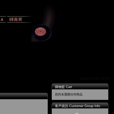
指揮家大植英次與 RR 唱
購物籃 Cart
您尚未選購任何商品.
客戶資訊 Customer Group Info