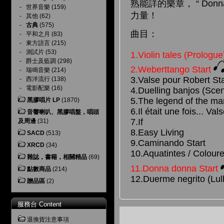
熟能詳的樂章， “ Do
-
世界音樂
(159)
力量！
-
其他
(62)
-
古典
(575)
曲目：
-
平和之月
(83)
-
東方語言
(215)
-
測試片
(53)
1.Violin tales (Prologue
-
爵士及藍調
(298)
2.Weberttango Start
-
瑞鳴音樂
(214)
3.Valse pour Robert Sta
-
西洋流行
(138)
-
電影配樂
(16)
4.Duelling banjos (Scen
5.The legend of the ma
黑膠唱片 LP
(1870)
6.Il était une fois... V
音響喇叭、黑膠唱盤，唱頭
7.If
及周邊
(31)
8.Easy Living
SACD
(513)
9.Caminando Start
XRCD
(34)
10.Aquatintes / Coloure
雜誌，書籍，相關精品
(69)
11.Donna donna Start
點數商品
(214)
12.Duerme negrito (Lull
贈品區
(2)
服務台 Content
退換貨注意事項