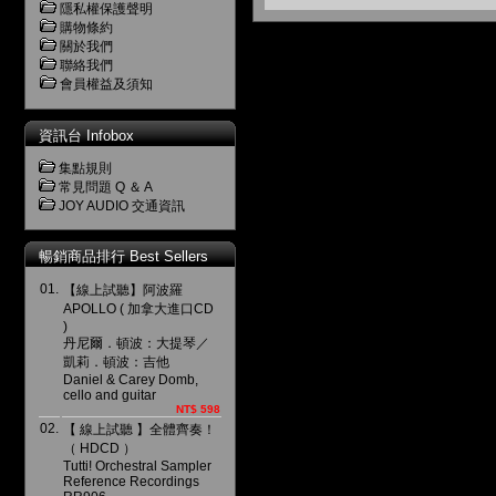
隱私權保護聲明
購物條約
關於我們
聯絡我們
會員權益及須知
資訊台 Infobox
集點規則
常見問題 Q ＆ A
JOY AUDIO 交通資訊
暢銷商品排行 Best Sellers
01.
【線上試聽】阿波羅
APOLLO ( 加拿大進口CD
)
丹尼爾．頓波：大提琴／
凱莉．頓波：吉他
Daniel & Carey Domb,
cello and guitar
NT$ 598
02.
【 線上試聽 】全體齊奏！
（ HDCD ）
Tutti! Orchestral Sampler
Reference Recordings