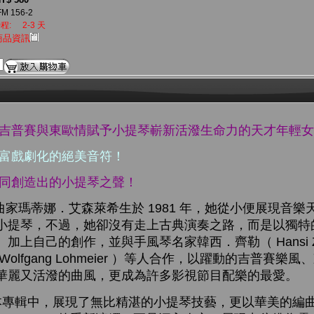
M 156-2
程:
2-3 天
商品資訊
以吉普賽與東歐情賦予小提琴嶄新活潑生命力的天才年輕
又富戲劇化的絕美音符！
共同創造出的小提琴之
聲
！
瑪蒂娜．艾森萊希生於 1981 年，她從小便展現音樂天份
小提琴，不過，她卻沒有走上古典演奏之路，而是以獨特
上自己的創作，並與手風琴名家韓西．齊勒（ Hansi Ze
olfgang Lohmeier ）等人合作，以躍動的吉普賽樂
華麗又活潑的曲風，更成為許多影視節目配樂的最愛。
專輯中，展現了無比精湛的小提琴技藝，更以華美的編