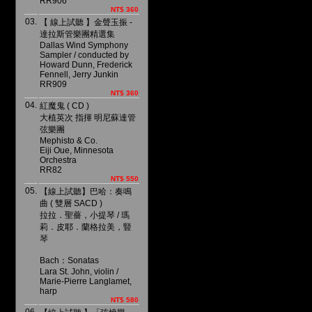
RR906
NT$ 360
03.
【 線上試聽 】金聲玉振 -
達拉斯管樂團精選集
Dallas Wind Symphony
Sampler / conducted by
Howard Dunn, Frederick
Fennell, Jerry Junkin
RR909
NT$ 360
04.
紅魔鬼 ( CD )
大植英次 指揮 明尼蘇達管
弦樂團
Mephisto & Co.
Eiji Oue, Minnesota
Orchestra
RR82
NT$ 550
05.
【線上試聽】巴哈：奏鳴
曲 ( 雙層 SACD )
拉拉．聖薔，小提琴 / 瑪
莉．皮耶．蘭格拉美，豎
琴
Bach：Sonatas
Lara St. John, violin /
Marie-Pierre Langlamet,
harp
NT$ 580