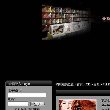
會員登入 Login
您現在的位置 »
首頁
»
CD
»
古典
»
FM 1
電子郵件:
密碼:
商品名
Marti
加入會員
|
忘記密碼
N