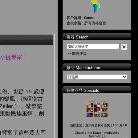
客戶群組 :
Guest
含稅價格 : 所有價格含稅
搜尋 Search
>> 進階搜尋
女小提琴家！
廠商 Manufacturers
特價商品 Specials
、也從 15 歲便
的樂風，演繹從古
ller ），敲擊樂
風、東歐民族風情，創
「追龍之樂」直刻錄音精彩匯集 ( 180 克 LP
)
曲豐富了這些眾人耳
Chasing the Dragon Audiophile
Recordings