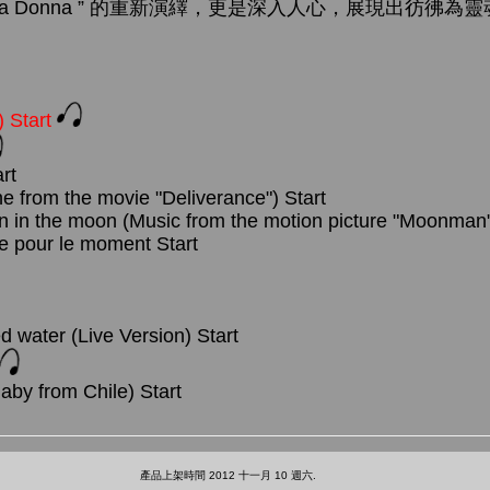
nna Donna ” 的重新演繹，更是深入人心，展現出彷彿
) Start
rt
e from the movie "Deliverance") Start
n in the moon (Music from the motion picture "Moonman
alse pour le moment Start
d water (Live Version) Start
aby from Chile) Start
產品上架時間 2012 十一月 10 週六.