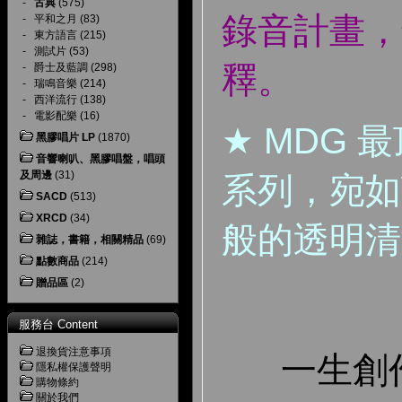
-
古典
(575)
錄音計畫，
-
平和之月
(83)
-
東方語言
(215)
-
測試片
(53)
釋。
-
爵士及藍調
(298)
-
瑞鳴音樂
(214)
-
西洋流行
(138)
-
電影配樂
(16)
★ MDG 
黑膠唱片 LP
(1870)
音響喇叭、黑膠唱盤，唱頭
及周邊
(31)
系列，宛如
SACD
(513)
XRCD
(34)
般的透明清
雜誌，書籍，相關精品
(69)
點數商品
(214)
贈品區
(2)
服務台 Content
退換貨注意事項
一生創作
隱私權保護聲明
購物條約
關於我們