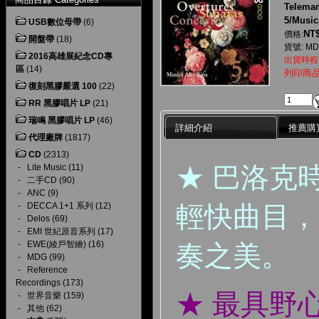
Teleman
5/Music
USB數位母帶
(6)
NT$
價格:
開盤帶
(18)
貨號: MDG
2016高雄展紀念CD專
出貨時程
區
(14)
列印商
復刻黑膠嚴選 100
(22)
RR 黑膠唱片 LP
(21)
瑞鳴 黑膠唱片 LP
(46)
詳細介紹
推薦購
代理廠牌
(1817)
CD
(2313)
★
巴洛克
-
Lite Music
(11)
-
二手CD
(90)
-
ANC
(9)
輕快曲目，
-
DECCA 1+1 系列
(12)
-
Delos
(69)
-
EMI 世紀原音系列
(17)
-
EWE(綾戶智繪)
(16)
奏之美。
-
MDG
(99)
-
Reference
Recordings
(173)
★
最具野
-
世界音樂
(159)
-
其他
(62)