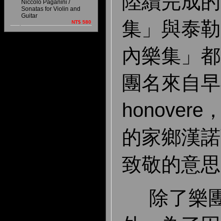
陸續完成的
Niccoló Paganini /
Sonatas for Violin and
Guitar
集」與泰勒
NT$ 580
內樂集」都
團名來自早
honove
的家鄉漢諾瓦
致敬的意思
除了樂團