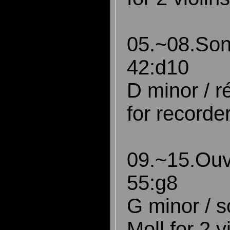
05.~08.So
42:d10
D minor / r
for recorder
09.~15.Ou
55:g8
G minor / s
Moll for 2 v