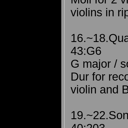
violins in r
16.~18.Qu
43:G6
G major / s
Dur for rec
violin and B
19.~22.So
40:203