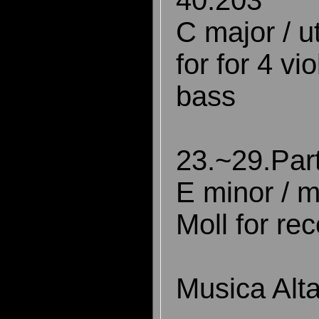
C major / u
for for 4 vi
bass
23.~29.Par
E minor / m
Moll for re
Musica Alt