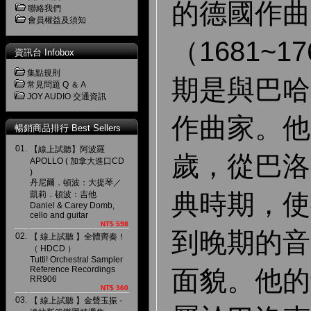
的德國作曲
聯絡我們
會員權益及須知
（1681~
資訊台 Infobox
集點規則
期是與巴哈
常見問題 Q ＆ A
JOY AUDIO 交通資訊
作曲家。他
暢銷商品排行 Best Sellers
01.
【線上試聽】阿波羅
歲，從巴洛
APOLLO ( 加拿大進口CD
)
丹尼爾．頓波：大提琴／
典時期，使
凱莉．頓波：吉他
Daniel & Carey Domb,
cello and guitar
NT$ 598
到晚期的音
02.
【 線上試聽 】全體齊奏！
（ HDCD ）
Tutti! Orchestral Sampler
Reference Recordings
面貌。他的
RR906
NT$ 360
03.
【 線上試聽 】金聲玉振 -