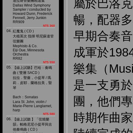
屬於巴洛克
達拉斯管樂團精選集
Dallas Wind Symphony
Sampler / conducted by
Howard Dunn, Frederick
暢，配器多
Fennell, Jerry Junkin
RR909
NT$ 360
04.
紅魔鬼 ( CD )
早期合奏音
大植英次 指揮 明尼蘇達管
弦樂團
Mephisto & Co.
成軍於19
Eiji Oue, Minnesota
Orchestra
RR82
NT$ 550
樂集（Music
05.
【線上試聽】巴哈：奏鳴
曲 ( 雙層 SACD )
拉拉．聖薔，小提琴 / 瑪
是一支勇於
莉．皮耶．蘭格拉美，豎
琴
團，他們專
Bach：Sonatas
Lara St. John, violin /
Marie-Pierre Langlamet,
harp
時期作曲家
NT$ 580
06.
【線上試聽 】「弦燒樂
韻」帕格尼尼小提琴與吉
他奏鳴曲 ( CD )