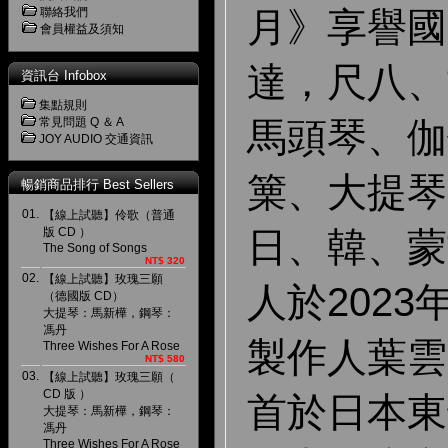
月》享譽國
聯絡我們
會員權益及須知
達，尺八、
資訊台 Infobox
集點規則
馬頭琴、伽
常見問題 Q ＆ A
JOY AUDIO 交通資訊
篥、大提琴
暢銷商品排行 Best Sellers
01.
【線上試聽】伶歌（普通
日、韓、蒙
版 CD ）
The Song of Songs
NT$ 320
02.
【線上試聽】玫瑰三願
人於2023
（德國版 CD）
大提琴：馬新樺，鋼琴：
馮丹
製作人葉雲
Three Wishes For A Rose
NT$ 580
03.
【線上試聽】玫瑰三願（
CD 版 ）
首於日本東
大提琴：馬新樺，鋼琴：
馮丹
Three Wishes For A Rose