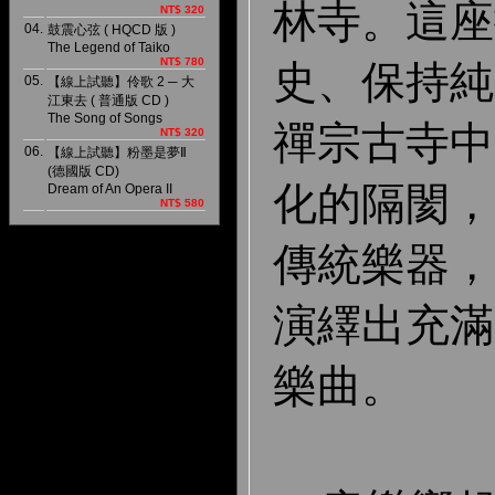
林寺。這座
NT$ 320
04.
鼓震心弦 ( HQCD 版 )
The Legend of Taiko
NT$ 780
史、保持純
05.
【線上試聽】伶歌 2 ─ 大
江東去 ( 普通版 CD )
The Song of Songs
禪宗古寺中
NT$ 320
06.
【線上試聽】粉墨是夢Ⅱ
(德國版 CD)
化的隔閡，
Dream of An Opera II
NT$ 580
傳統樂器，
演繹出充滿
樂曲。