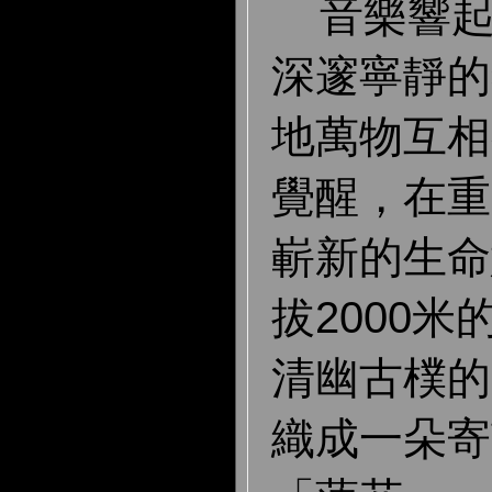
音樂響起
深邃寧靜的
地萬物互相
覺醒，在重
嶄新的生命
拔2000
清幽古樸的
織成一朵寄