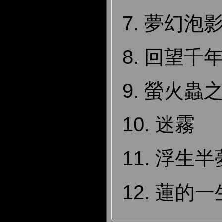
7. 夢幻泡
8. 回望千
9. 螢火蟲
10. 迷霧
11. 浮生半
12. 蓮的一