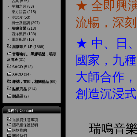
-
古典
(576)
★ 全即興
-
平和之月
(83)
-
東方語言
(215)
-
測試片
(53)
流暢，深刻
-
爵士及藍調
(297)
-
瑞鳴音樂
(213)
-
西洋流行
(138)
★ 中、日
-
電影配樂
(16)
黑膠唱片 LP
(1869)
音響喇叭、黑膠唱盤，唱頭
國家，九種
及周邊
(31)
SACD
(513)
大師合作，
XRCD
(34)
雜誌，書籍，相關精品
(69)
點數商品
(214)
創造沉浸式
贈品區
(2)
服務台 Content
退換貨注意事項
瑞鳴音樂
隱私權保護聲明
購物條約
關於我們