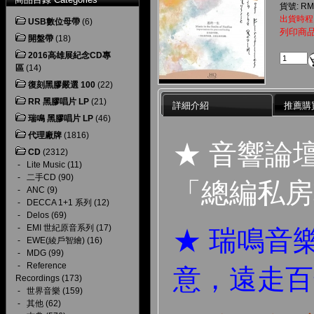
貨號: RM
出貨時程
USB數位母帶
(6)
列印商
開盤帶
(18)
2016高雄展紀念CD專
區
(14)
復刻黑膠嚴選 100
(22)
RR 黑膠唱片 LP
(21)
詳細介紹
推薦購
瑞鳴 黑膠唱片 LP
(46)
代理廠牌
(1816)
★ 音響論
CD
(2312)
-
Lite Music
(11)
-
二手CD
(90)
「總編私房
-
ANC
(9)
-
DECCA 1+1 系列
(12)
-
Delos
(69)
-
EMI 世紀原音系列
(17)
★ 瑞鳴音
-
EWE(綾戶智繪)
(16)
-
MDG
(99)
-
Reference
意，遠走百
Recordings
(173)
-
世界音樂
(159)
-
其他
(62)