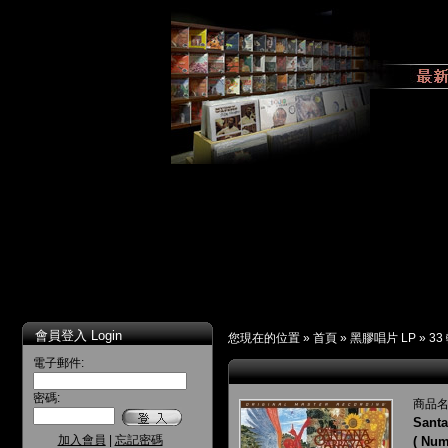
會員登入 Login
您現在的位置 »
首頁
»
黑膠唱片 LP
»
33
電子郵件:
密碼:
商品名
Sant
加入會員
|
忘記密碼
( Num