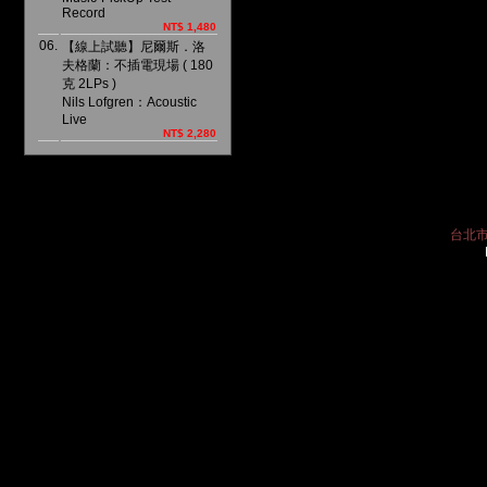
Record
NT$ 1,480
06.
【線上試聽】尼爾斯．洛
夫格蘭：不插電現場 ( 180
克 2LPs )
Nils Lofgren：Acoustic
Live
NT$ 2,280
台北市中