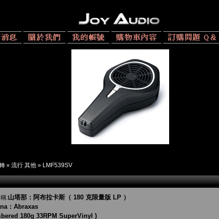
 轉
»
流行 其他
»
LMF539SV
山塔那：阿布拉卡斯（ 180 克限量版 LP ）
稱:
ana：Abraxas
bered 180g 33RPM SuperVinyl )