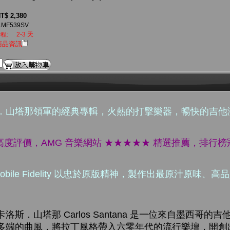
T$ 2,380
LMF539SV
程:
2-3 天
商品資訊
．山塔那領軍的經典專輯，火熱的打擊樂器，暢快的吉他
 高度評價，AMG 音樂網站 ★★★★★ 精選推薦，排行
bile Fidelity 以忠於原版精神，製作出最原汁原味、
斯．山塔那 Carlos Santana 是一位來自墨西哥的
多端的曲風，將拉丁風格帶入六零年代的流行樂壇，開創