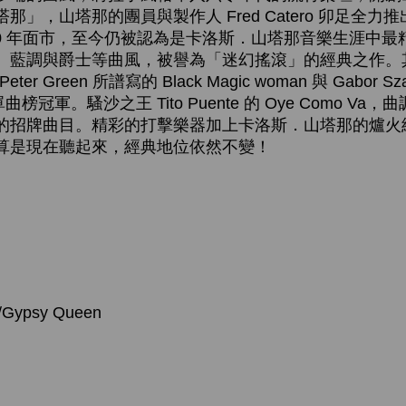
」，山塔那的團員與製作人 Fred Catero 卯足全力
70 年面市，至今仍被認為是卡洛斯．山塔那音樂生涯中
、藍調與爵士等曲風，被譽為「迷幻搖滾」的經典之作。
Peter Green 所譜寫的 Black Magic woman 與 Gabor Sz
曲榜冠軍。騷沙之王 Tito Puente 的 Oye Como V
的招牌曲目。精彩的打擊樂器加上卡洛斯．山塔那的爐火
算是現在聽起來，經典地位依然不變！
/Gypsy Queen