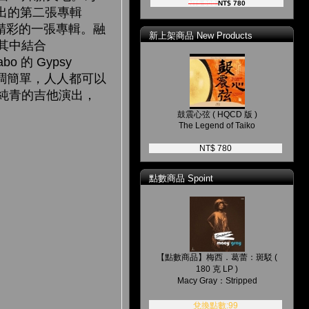
NT$ 900
NT$ 780
推出的第二張專輯
最精彩的一張專輯。融
新上架商品 New Products
其中結合
abo 的 Gypsy
a，曲調簡單，人人都可以
純青的吉他演出，
鼓震心弦 ( HQCD 版 )
The Legend of Taiko
NT$ 780
點數商品 Spoint
【點數商品】梅西．葛蕾：斑駁 (
180 克 LP )
Macy Gray：Stripped
兌換點數:99