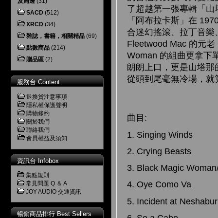
及周邊
(31)
了超越第一張專輯「山塔那
SACD
(512)
「阿布拉卡斯」在 19
XRCD
(34)
合迷幻搖滾、拉丁音樂
雜誌，書籍，相關精品
(69)
Fleetwood Mac 的元老 
點數商品
(214)
Woman 的組曲更拿下單
贈品區
(2)
朗朗上口，更是山塔那
從頭到尾毫無冷場，就
服務台 Content
退換貨注意事項
隱私權保護聲明
購物條約
曲目:
關於我們
聯絡我們
1. Singing Winds
會員權益及須知
2. Crying Beasts
資訊台 Infobox
3. Black Magic Woman
集點規則
4. Oye Como Va
常見問題 Q ＆ A
JOY AUDIO 交通資訊
5. Incident at Neshabur
暢銷商品排行 Best Sellers
6. Se a Cabo