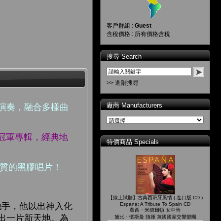
客戶群組 :
Guest
含稅價格 : 所有價格含稅
搜尋 Search
>> 進階搜尋
廠商 Manufacturers
演奏，融合多樣曲
榜冠軍專輯，經典地
特價商品 Specials
高品質的黑膠唱片！
【線上試聽】古典西班牙風情 ( 進口版 CD )
Espana: A Tribute To Spain CD
吉他手，他以出神入化
蘿西・米德爾頓 女中音
出一片新天地。為
黛比・懷斯曼 指揮 英國國家交響樂團