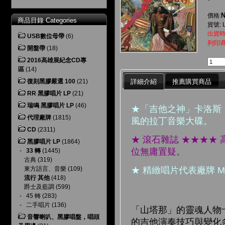
N
價格:
商品目錄 Categories
貨號: 
出貨時
USB數位母帶
(6)
列印
開盤帶
(18)
2016高雄展紀念CD專
區
(14)
詳細介紹
推薦購買商品
復刻黑膠嚴選 100
(21)
RR 黑膠唱片 LP
(21)
瑞鳴 黑膠唱片 LP
(46)
★「吉他之神」卡洛斯
代理廠牌
(1815)
風的拉丁音樂大碟。
CD
(2311)
★ 滾石雜誌 ★★★★
黑膠唱片 LP
(1864)
位無庸置疑。
-
33 轉
(1445)
古典
(319)
東方語言、音樂
(109)
★ 精緻唱片代表廠牌 Mo
流行 其他
(418)
爵士及藍調
(599)
-
45 轉
(283)
-
二手唱片
(136)
「山塔那」的靈魂人物卡洛
音響喇叭、黑膠唱盤，唱頭
的吉他演奏技巧與變化