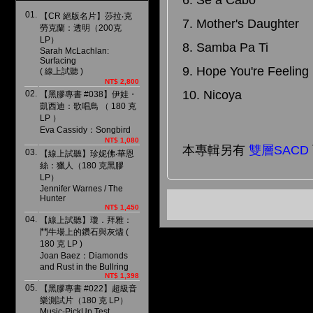
01.
【CR 絕版名片】莎拉‧克
7. Mother's Daughter
勞克蘭：透明（200克
LP）
8. Samba Pa Ti
Sarah McLachlan:
Surfacing
9. Hope You're Feeling 
( 線上試聽 )
NT$ 2,800
10. Nicoya
02.
【黑膠專書 #038】伊娃・
凱西迪：歌唱鳥 （ 180 克
LP ）
Eva Cassidy：Songbird
NT$ 1,080
本專輯另有
雙層SACD
03.
【線上試聽】珍妮佛‧華恩
絲：獵人（180 克黑膠
LP）
Jennifer Warnes / The
Hunter
NT$ 1,450
04.
【線上試聽】瓊．拜雅：
鬥牛場上的鑽石與灰燼 (
180 克 LP )
Joan Baez：Diamonds
and Rust in the Bullring
NT$ 1,398
05.
【黑膠專書 #022】超級音
樂測試片（180 克 LP）
Music-PickUp Test