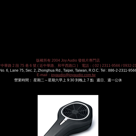
版權所有 2004 Joy Audio 發燒片專門店
華路 2 段 75 巷 6 號 ( 近中華路、和平西路口 ) 電話：( 02 ) 2311-9566 / 0932-21
No. 6, Lane 75, Sec. 2, Zhonghua Rd., Taipei, Taiwan, R.O.C. Tel : 886-2-2311-956
E-mail：
joyaudio@joyaudio.com.tw
營業時間： 星期二～星期六早上 9:30 到晚上 7 點 週日、週一公休