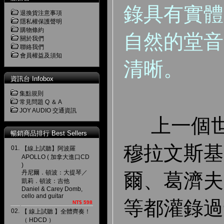
錄具有實體
退換貨注意事項
隱私權保護聲明
購物條約
自然的堂音
關於我們
聯絡我們
會員權益及須知
清晰。
資訊台 Infobox
集點規則
常見問題 Q ＆ A
JOY AUDIO 交通資訊
上一個世
暢銷商品排行 Best Sellers
穆拉文斯基
01.
【線上試聽】阿波羅
APOLLO ( 加拿大進口CD
)
丹尼爾．頓波：大提琴／
爾、葛濟夫
凱莉．頓波：吉他
Daniel & Carey Domb,
cello and guitar
等都灌錄過
NT$ 598
02.
【 線上試聽 】全體齊奏！
（ HDCD ）