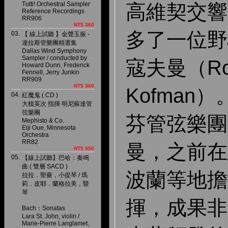
Tutti! Orchestral Sampler
高維契交響
Reference Recordings
RR906
NT$ 360
多了一位野
03.
【 線上試聽 】金聲玉振 -
達拉斯管樂團精選集
Dallas Wind Symphony
Sampler / conducted by
寇夫曼（Ro
Howard Dunn, Frederick
Fennell, Jerry Junkin
RR909
NT$ 360
Kofman
04.
紅魔鬼 ( CD )
大植英次 指揮 明尼蘇達管
弦樂團
芬管弦樂團
Mephisto & Co.
Eiji Oue, Minnesota
Orchestra
RR82
曼，之前在
NT$ 550
05.
【線上試聽】巴哈：奏鳴
曲 ( 雙層 SACD )
波蘭等地擔
拉拉．聖薔，小提琴 / 瑪
莉．皮耶．蘭格拉美，豎
琴
揮，成果非
Bach：Sonatas
Lara St. John, violin /
Marie-Pierre Langlamet,