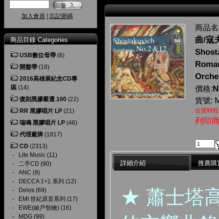
加入會員
|
忘記密碼
商品名
曲/寇
商品目錄 Categories
Shost
USB數位母帶
(6)
Roman
開盤帶
(18)
Orche
2016高雄展紀念CD專
區
(14)
N
價格:
復刻黑膠嚴選 100
(22)
貨號: M
出貨時程
RR 黑膠唱片 LP
(21)
列印
瑞鳴 黑膠唱片 LP
(46)
代理廠牌
(1817)
CD
(2313)
-
Lite Music
(11)
詳細介紹
推薦購
-
二手CD
(90)
-
ANC
(9)
-
DECCA 1+1 系列
(12)
★
蕭士塔
-
Delos
(69)
-
EMI 世紀原音系列
(17)
-
EWE(綾戶智繪)
(16)
-
MDG
(99)