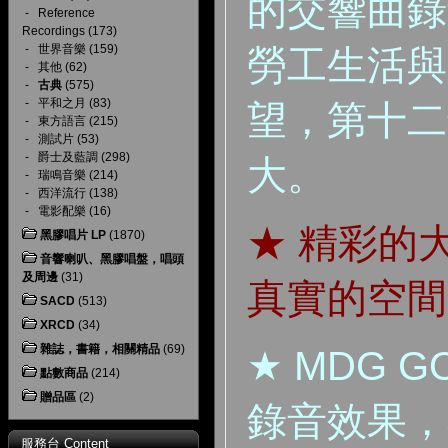
的交響曲錄
-
Reference
Recordings
(173)
-
世界音樂
(159)
勞工生活與
-
其他
(62)
-
古典
(575)
-
平和之月
(83)
望，第十二
-
東方語言
(215)
-
測試片
(53)
-
爵士及藍調
(298)
大。
-
瑞鳴音樂
(214)
-
西洋流行
(138)
-
電影配樂
(16)
★
精彩的
黑膠唱片 LP
(1870)
音響喇叭、黑膠唱盤，唱頭
及周邊
(31)
真實的空間
SACD
(513)
XRCD
(34)
雜誌，書籍，相關精品
(69)
★ MDG 
點數商品
(214)
贈品區
(2)
錄音效果，
服務台 Content