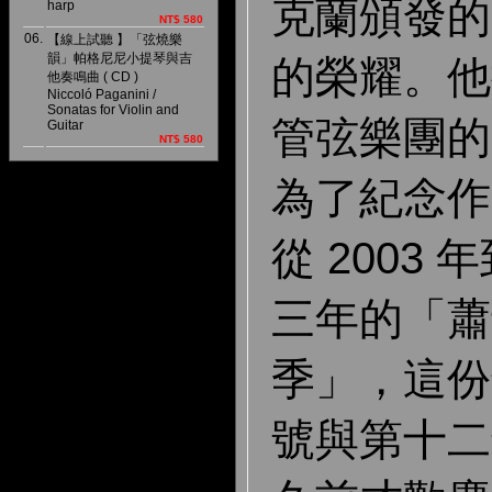
克蘭頒發的
harp
NT$ 580
06.
【線上試聽 】「弦燒樂
韻」帕格尼尼小提琴與吉
的榮耀。他
他奏鳴曲 ( CD )
Niccoló Paganini /
Sonatas for Violin and
管弦樂團的
Guitar
NT$ 580
為了紀念作
從 2003 
三年的「蕭
季」，這份
號與第十二