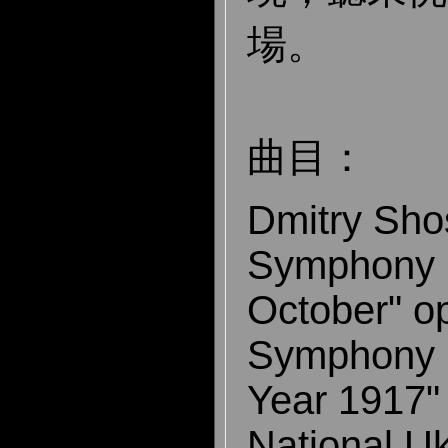
場。
曲目：
Dmitry Sho
Symphony 
October" o
Symphony 
Year 1917"
National Uk